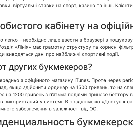
вки, віртуальні ставки на спорт, казино та інші. Клієнти
обистого кабінету на офіцій
о легко – необхідно лише ввести в браузері в пошукову
Розділ «Лінія» має грамотну структуру та корисні філь
ди виводяться дані про найближчі спортивні події.
от других букмекеров?
редньо з офіційного магазину iTunes. Проте через регі
д, якщо здійснити ординар на 1500 гривень, то на сп
рес на 1200 гривень з п’ятьма подіями принесе беттору
ув використаний у системі. В розділі меню «Доступ к са
много забезпечення в залежності від ОС.
иденциальность букмекерск