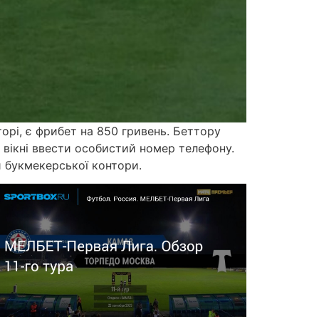
орі, є фрибет на 850 гривень. Беттору
у вікні ввести особистий номер телефону.
и букмекерської контори.