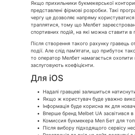
Якщо прихильники букмекерської контори 
представлені фірмові розробки. Такі прог
чергу це дозволяє напряму користуватися
траплятися, тому що Мелбет зареєстрована
спортивних подій, на які можна ставити в 
Після створення такого рахунку гравець о
події. Але слід пам’ятати, що прибуток т
то оператор Мелбет намагається охопити мат
заслуговують коефіцієнти.
Для iOS
Надалі гравцеві залишиться натиснути
Якщо ж користувач буде уважно викон
Інформація буде корисна як для новачк
Вперше бренд Melbet UA засвітився в 
Комиссия букмекера Мел Бет для топ
Після вибору підходящого сервісу нео
Реєстрація та вхід на сайт доступні 