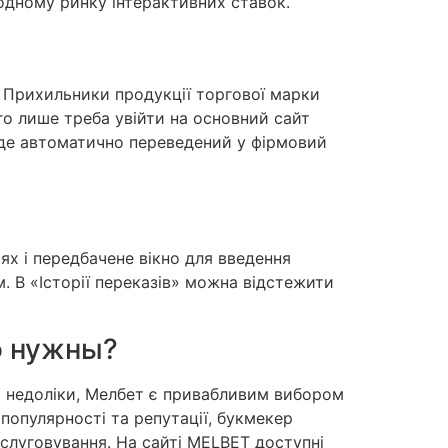
одному ринку інтерактивних ставок.
 Прихильники продукції торгової марки
о лише треба увійти на основний сайт
уде автоматично переведений у фірмовий
ях і передбачене вікно для введення
м. В «Історії переказів» можна відстежити
о нужны?
кі недоліки, Мелбет є привабливим вибором
 популярності та репутації, букмекер
бслуговування. На сайті MELBET доступні