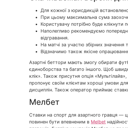
Для кожної з юрисдикцій встановлено 
При цьому максимальна сума заохоче
Користувачу потрібно буде клікнути п
Наполегливо рекомендуємо попереднь
відгравання.
На матчі за участю збірних значення 
Відзначимо також якісне опрацювання 
Азартні беттори мають змогу обирати футбол
єдиноборства та багато іншого. Щоб швид
клік». Також присутня опція «Мультілайв»
пропонує своїм клієнтам хороші умови для 
дисциплін. Також оператор приймає ставки 
Мелбет
Ставки на спорт для азартного гравця — це
повинен бути впевненим в
Melbet
надійност