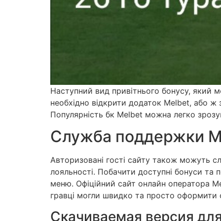
Наступний вид привітнього бонусу, який м
необхідно відкрити додаток Melbet, або ж 
Популярність бк Melbet можна легко зрозу
Служба поддержки М
Авторизовані гості сайту також можуть сл
лояльності. Побачити доступні бонуси та
меню. Офіційний сайт онлайн оператора М
гравці могли швидко та просто оформити с
Скачиваемая версия дл