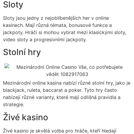
Sloty
Sloty jsou jedny z nejoblíbenějších her v online
kasinech. Mají různá témata, bonusové funkce a
jackpoty. Hráči si mohou vybrat mezi klasickými sloty,
video sloty a progresivními jackpoty.
Stolní hry
Mezinárodní online kasina nabízí různé stolní hry, jako je
blackjack, ruleta, baccarat a poker. Tyto hry často
nabízejí různé varianty, které mají odlišná pravidla a
strategie.
Živé kasino
Živé kasino je skvělá volba pro hráče, kteří hledají