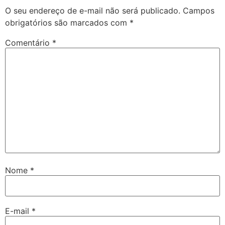
O seu endereço de e-mail não será publicado.
Campos
obrigatórios são marcados com
*
Comentário
*
Nome
*
E-mail
*