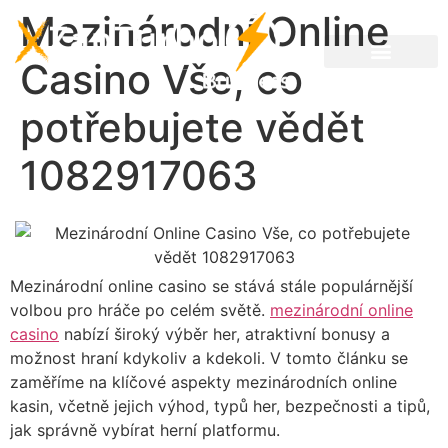
Mezinárodní Online
Casino Vše, co
potřebujete vědět
1082917063
Mezinárodní online casino se stává stále populárnější
volbou pro hráče po celém světě.
mezinárodní online
casino
nabízí široký výběr her, atraktivní bonusy a
možnost hraní kdykoliv a kdekoli. V tomto článku se
zaměříme na klíčové aspekty mezinárodních online
kasin, včetně jejich výhod, typů her, bezpečnosti a tipů,
jak správně vybírat herní platformu.