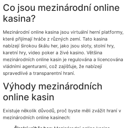
Co jsou mezinárodní online
kasina?
Mezinárodní online kasina jsou virtuální herní platformy,
které přijímají hráče z různých zemí. Tato kasina
nabízejí širokou škálu her, jako jsou sloty, stolní hry,
karetní hry, video poker a živé kasino. Většina
mezinárodních online kasin je regulována a licencována
vládními agenturami, což zajišťuje, že nabízejí
spravedlivé a transparentní hraní.
Výhody mezinárodních
online kasin
Existuje několik důvodů, proč byste měli zvážit hraní v
mezinárodních online kasinech: