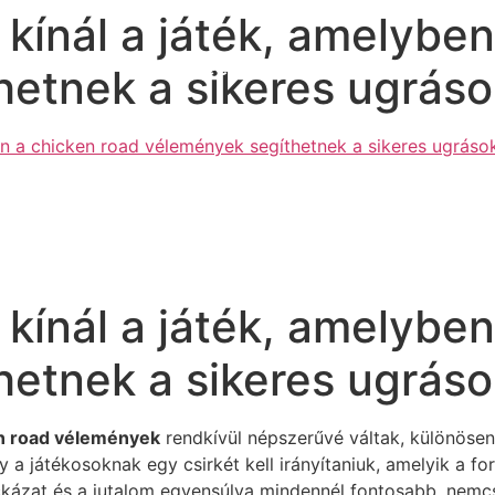
 kínál a játék, amelybe
Recursos
Funções
Sis
hetnek a sikeres ugrás
ben a chicken road vélemények segíthetnek a sikeres ugrás
 kínál a játék, amelybe
hetnek a sikeres ugrás
n road vélemények
rendkívül népszerűvé váltak, különöse
y a játékosoknak egy csirkét kell irányítaniuk, amelyik a fo
ockázat és a jutalom egyensúlya mindennél fontosabb, nem