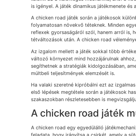
is igényel. A játék dinamikus játékmenete és a
A chicken road játék során a játékosok külön
folyamatosan növekvő téteknek. Minden egyes
reflexek gyorsaságáról szól, hanem arról is,
tétváltozások után. A chicken road véleménye
Az izgalom mellett a játék sokkal több érték
változó környezet mind hozzájárulnak ahhoz,
segíthetnek a stratégiák kidolgozásában, ame
múltbeli teljesítmények elemzését is.
Ha valaki szeretné kipróbálni ezt az izgalma
első lépések megtétele során a játékosok has
szakaszokban részletesebben is megvizsgáljuk
A chicken road játék 
A chicken road egy egyedülálló játékmechani
feladata, hogy irányítsa a csirkét, amely a sü