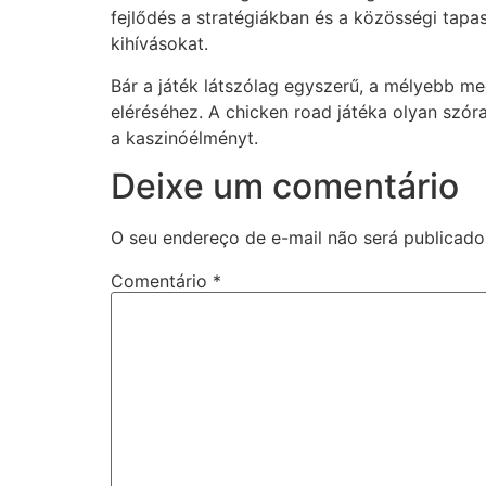
fejlődés a stratégiákban és a közösségi tapa
kihívásokat.
Bár a játék látszólag egyszerű, a mélyebb m
eléréséhez. A chicken road játéka olyan szóra
a kaszinóélményt.
Deixe um comentário
O seu endereço de e-mail não será publicado
Comentário
*