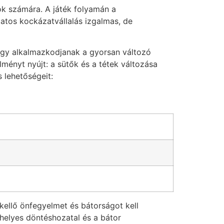
ok számára. A játék folyamán a
atos kockázatvállalás izgalmas, de
hogy alkalmazkodjanak a gyorsan változó
lményt nyújt: a sütők és a tétek változása
 lehetőségeit:
ellő önfegyelmet és bátorságot kell
 helyes döntéshozatal és a bátor