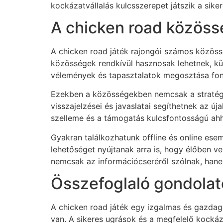
kockázatvállalás kulcsszerepet játszik a sike
A chicken road közös
A chicken road játék rajongói számos közöss
közösségek rendkívül hasznosak lehetnek, kül
vélemények és tapasztalatok megosztása font
Ezekben a közösségekben nemcsak a stratégiá
visszajelzései és javaslatai segíthetnek az 
szelleme és a támogatás kulcsfontosságú ahh
Gyakran találkozhatunk offline és online ese
lehetőséget nyújtanak arra is, hogy élőben 
nemcsak az információcseréről szólnak, hanem
Összefoglaló gondola
A chicken road játék egy izgalmas és gazdag
van. A sikeres ugrások és a megfelelő kockáz