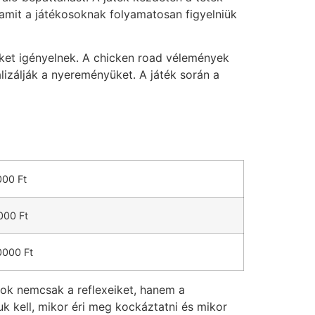
amit a játékosoknak folyamatosan figyelniük
seket igényelnek. A chicken road vélemények
lizálják a nyereményüket. A játék során a
000 Ft
000 Ft
0000 Ft
sok nemcsak a reflexeiket, hanem a
uk kell, mikor éri meg kockáztatni és mikor