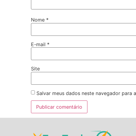
Nome
*
E-mail
*
Site
Salvar meus dados neste navegador para a