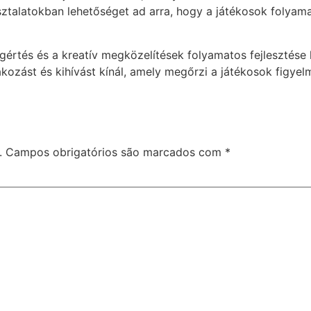
sztalatokban lehetőséget ad arra, hogy a játékosok folyama
egértés és a kreatív megközelítések folyamatos fejlesztés
kozást és kihívást kínál, amely megőrzi a játékosok figyelm
.
Campos obrigatórios são marcados com
*