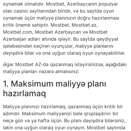
oynamak olmalıdır. Mostbet, Azerbaycanın populyar
olan casino saytlarından biridir, və bu saytda oyun
oynamak üçün maliyyə planınızın doğru hazırlanması
kritik öneme sahiptir. Mostbet, Mostbet.az,
Mostbet.com, Mostbet Azerbaycan və Mostbet
Azerbaijan adları altında işləyir. Bu saytda qeydiyyat
qələbəsindən keçirən oyunçular, maliyyə planlarını
dəyişdirə bilər və ona uyğun olaraq oyun oynayabilirlər.
Əgər Mostbet AZ-da qazanmaq istəyirsinizsə, aşağıdakı
maliyyə planları nəzərə almalısınız:
1. Maksimum maliyyə planı
hazırlamaq
Maliyyə planınızı hazırlamaq, qazanmaq üçün kritik bir
adımdır. Maksimum maliyyənizi belə qruplaşdırın: bir
neçə gün və ya hafta üçün. Bu planı dəyişdirə bilərsiniz,
lakin ona uyğun olaraq oyun oynayın. Mostbet saytında