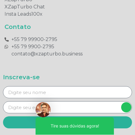
XZapTurbo Chat
Insta Leads100x
Contato
+55 79 99900-2795​
+55 79 9900-2795​
contato@xzapturbo.business
Inscreva-se
Enviar
Tire suas dúvidas agora!