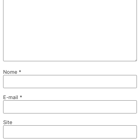
Nome
*
E-mail
*
Site