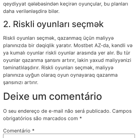
qeydiyyat qələbəsindən keçirən oyunçular, bu planları
daha verilənləşdirə bilər.
2. Riskli oyunları seçmək
Riskli oyunları seçmək, qazanmaq üçün maliyyə
planınızda bir dəqiqlik yaratır. Mostbet AZ-da, kəndli və
ya kumalı oyunlar riskli oyunlar arasında yer alır. Bu tür
oyunlar qazanma şansını artırır, lakin yaxud maliyyənizi
təminatlılaşdırır. Riskli oyunları seçmək, maliyyə
planınıza uyğun olaraq oyun oynayaraq qazanma
şansınızı artırır.
Deixe um comentário
O seu endereço de e-mail não será publicado.
Campos
obrigatórios são marcados com
*
Comentário
*