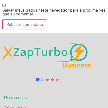
Salvar meus dados neste navegador para a próxima vez
que eu comentar.
Produtos​
XZapTurbo