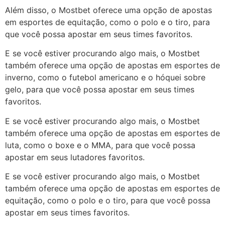
Além disso, o Mostbet oferece uma opção de apostas
em esportes de equitação, como o polo e o tiro, para
que você possa apostar em seus times favoritos.
E se você estiver procurando algo mais, o Mostbet
também oferece uma opção de apostas em esportes de
inverno, como o futebol americano e o hóquei sobre
gelo, para que você possa apostar em seus times
favoritos.
E se você estiver procurando algo mais, o Mostbet
também oferece uma opção de apostas em esportes de
luta, como o boxe e o MMA, para que você possa
apostar em seus lutadores favoritos.
E se você estiver procurando algo mais, o Mostbet
também oferece uma opção de apostas em esportes de
equitação, como o polo e o tiro, para que você possa
apostar em seus times favoritos.