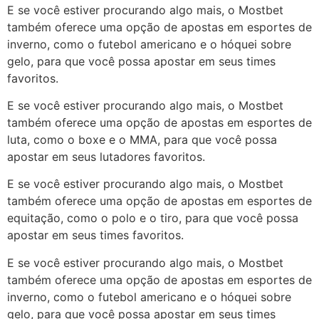
E se você estiver procurando algo mais, o Mostbet
também oferece uma opção de apostas em esportes de
inverno, como o futebol americano e o hóquei sobre
gelo, para que você possa apostar em seus times
favoritos.
E se você estiver procurando algo mais, o Mostbet
também oferece uma opção de apostas em esportes de
luta, como o boxe e o MMA, para que você possa
apostar em seus lutadores favoritos.
E se você estiver procurando algo mais, o Mostbet
também oferece uma opção de apostas em esportes de
equitação, como o polo e o tiro, para que você possa
apostar em seus times favoritos.
E se você estiver procurando algo mais, o Mostbet
também oferece uma opção de apostas em esportes de
inverno, como o futebol americano e o hóquei sobre
gelo, para que você possa apostar em seus times