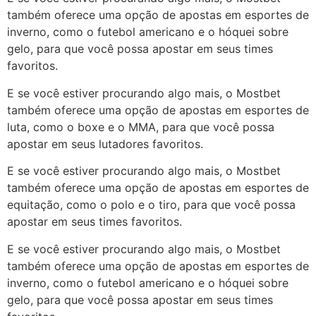
também oferece uma opção de apostas em esportes de
inverno, como o futebol americano e o hóquei sobre
gelo, para que você possa apostar em seus times
favoritos.
E se você estiver procurando algo mais, o Mostbet
também oferece uma opção de apostas em esportes de
luta, como o boxe e o MMA, para que você possa
apostar em seus lutadores favoritos.
E se você estiver procurando algo mais, o Mostbet
também oferece uma opção de apostas em esportes de
equitação, como o polo e o tiro, para que você possa
apostar em seus times favoritos.
E se você estiver procurando algo mais, o Mostbet
também oferece uma opção de apostas em esportes de
inverno, como o futebol americano e o hóquei sobre
gelo, para que você possa apostar em seus times