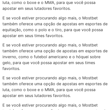
luta, como o boxe e o MMA, para que você possa
apostar em seus lutadores favoritos.
E se você estiver procurando algo mais, o Mostbet
também oferece uma opção de apostas em esportes de
equitação, como o polo e o tiro, para que você possa
apostar em seus times favoritos.
E se você estiver procurando algo mais, o Mostbet
também oferece uma opção de apostas em esportes de
inverno, como o futebol americano e o hóquei sobre
gelo, para que você possa apostar em seus times
favoritos.
E se você estiver procurando algo mais, o Mostbet
também oferece uma opção de apostas em esportes de
luta, como o boxe e o MMA, para que você possa
apostar em seus lutadores favoritos.
E se você estiver procurando algo mais, o Mostbet