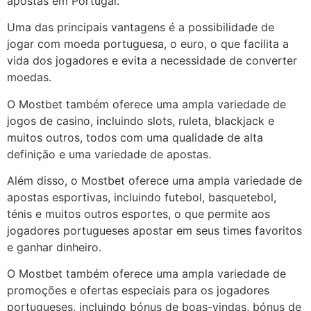
apostas em Portugal.
Uma das principais vantagens é a possibilidade de
jogar com moeda portuguesa, o euro, o que facilita a
vida dos jogadores e evita a necessidade de converter
moedas.
O Mostbet também oferece uma ampla variedade de
jogos de casino, incluindo slots, ruleta, blackjack e
muitos outros, todos com uma qualidade de alta
definição e uma variedade de apostas.
Além disso, o Mostbet oferece uma ampla variedade de
apostas esportivas, incluindo futebol, basquetebol,
ténis e muitos outros esportes, o que permite aos
jogadores portugueses apostar em seus times favoritos
e ganhar dinheiro.
O Mostbet também oferece uma ampla variedade de
promoções e ofertas especiais para os jogadores
portugueses, incluindo bónus de boas-vindas, bónus de