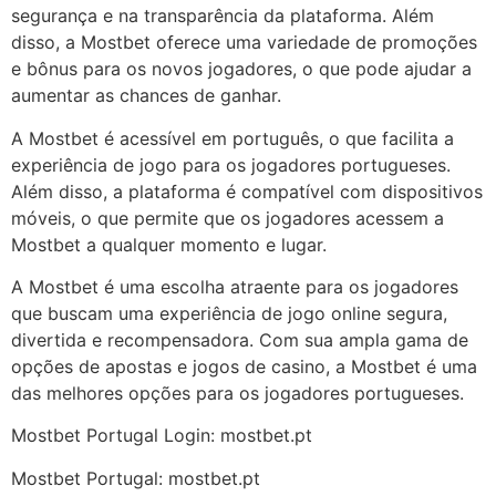
segurança e na transparência da plataforma. Além
disso, a Mostbet oferece uma variedade de promoções
e bônus para os novos jogadores, o que pode ajudar a
aumentar as chances de ganhar.
A Mostbet é acessível em português, o que facilita a
experiência de jogo para os jogadores portugueses.
Além disso, a plataforma é compatível com dispositivos
móveis, o que permite que os jogadores acessem a
Mostbet a qualquer momento e lugar.
A Mostbet é uma escolha atraente para os jogadores
que buscam uma experiência de jogo online segura,
divertida e recompensadora. Com sua ampla gama de
opções de apostas e jogos de casino, a Mostbet é uma
das melhores opções para os jogadores portugueses.
Mostbet Portugal Login: mostbet.pt
Mostbet Portugal: mostbet.pt