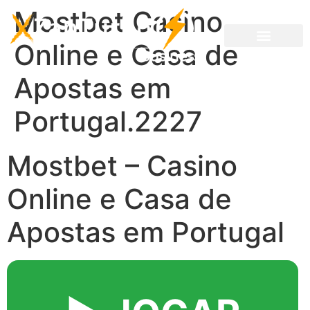
Mostbet Casino
Online e Casa de
Apostas em
Portugal.2227
Mostbet – Casino
Online e Casa de
Apostas em Portugal