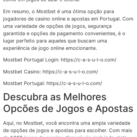
Em resumo, o Mostbet é uma ótima opção para
jogadores de casino online e apostas em Portugal. Com
uma variedade de opções de jogos, segurança
garantida e opções de pagamento convenientes, é o
lugar perfeito para aqueles que buscam uma
experiência de jogo online emocionante.
Mostbet Portugal Login: https://c-a-s-u-l-o.com/
Mostbet Casino: https://c-a-s-u-l-o.com/
Mostbet Portugal: https://c-a-s-u-l-o.com/
Descubra as Melhores
Opcões de Jogos e Apostas
Aqui, no Mostbet, você encontra uma ampla variedade
de opções de jogos e apostas para escolher. Com mais