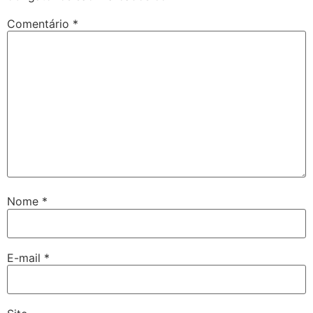
Comentário
*
Nome
*
E-mail
*