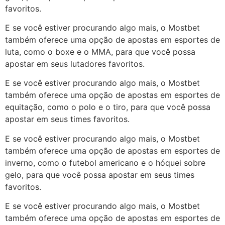
favoritos.
E se você estiver procurando algo mais, o Mostbet
também oferece uma opção de apostas em esportes de
luta, como o boxe e o MMA, para que você possa
apostar em seus lutadores favoritos.
E se você estiver procurando algo mais, o Mostbet
também oferece uma opção de apostas em esportes de
equitação, como o polo e o tiro, para que você possa
apostar em seus times favoritos.
E se você estiver procurando algo mais, o Mostbet
também oferece uma opção de apostas em esportes de
inverno, como o futebol americano e o hóquei sobre
gelo, para que você possa apostar em seus times
favoritos.
E se você estiver procurando algo mais, o Mostbet
também oferece uma opção de apostas em esportes de