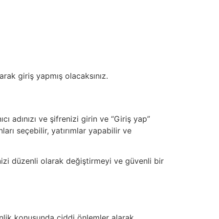
arak giriş yapmış olacaksınız.
ı adınızı ve şifrenizi girin ve “Giriş yap”
arı seçebilir, yatırımlar yapabilir ve
zi düzenli olarak değiştirmeyi ve güvenli bir
nlik konusunda ciddi önlemler alarak