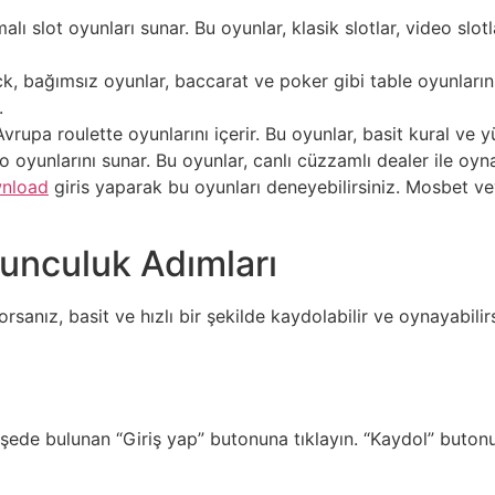
alı slot oyunları sunar. Bu oyunlar, klasik slotlar, video slo
k, bağımsız oyunlar, baccarat ve poker gibi table oyunların
.
upa roulette oyunlarını içerir. Bu oyunlar, basit kural ve yü
o oyunlarını sunar. Bu oyunlar, canlı cüzzamlı dealer ile oy
nload
giris yaparak bu oyunları deneyebilirsiniz. Mosbet v
unculuk Adımları
rsanız, basit ve hızlı bir şekilde kaydolabilir ve oynayabilir
ede bulunan “Giriş yap” butonuna tıklayın. “Kaydol” butonun