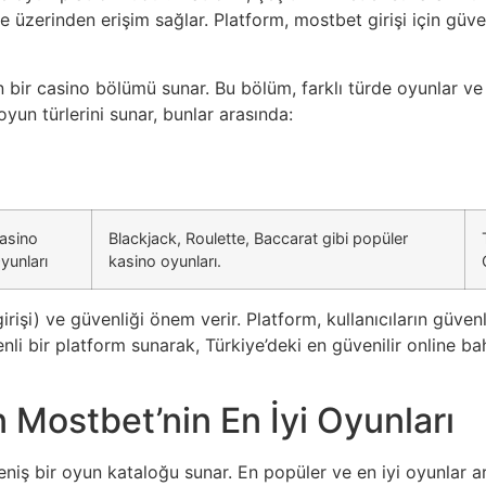
e üzerinden erişim sağlar. Platform, mostbet girişi için güve
bir casino bölümü sunar. Bu bölüm, farklı türde oyunlar ve bo
oyun türlerini sunar, bunlar arasında:
asino
Blackjack, Roulette, Baccarat gibi popüler
yunları
kasino oyunları.
işi) ve güvenliği önem verir. Platform, kullanıcıların güvenl
enli bir platform sunarak, Türkiye’deki en güvenilir online ba
in Mostbet’nin En İyi Oyunları
niş bir oyun kataloğu sunar. En popüler ve en iyi oyunlar a