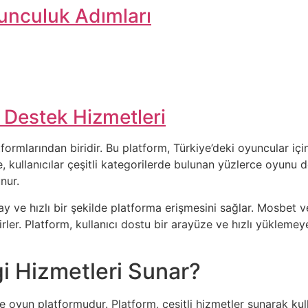
unculuk Adımları
 Destek Hizmetleri
ormlarından biridir. Bu platform, Türkiye’deki oyuncular içi
, kullanıcılar çeşitli kategorilerde bulunan yüzlerce oyunu de
nur.
lay ve hızlı bir şekilde platforma erişmesini sağlar. Mosbet 
ilirler. Platform, kullanıcı dostu bir arayüze ve hızlı yüklem
i Hizmetleri Sunar?
e oyun platformudur. Platform, çeşitli hizmetler sunarak kull