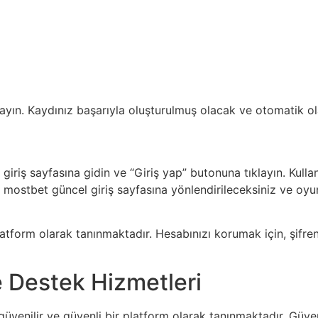
klayın. Kaydınız başarıyla oluşturulmuş olacak ve otomatik ol
riş sayfasına gidin ve “Giriş yap” butonuna tıklayın. Kullanıc
, mostbet güncel giriş sayfasına yönlendirileceksiniz ve oyunl
tform olarak tanınmaktadır. Hesabınızı korumak için, şifreni
e Destek Hizmetleri
üvenilir ve güvenli bir platform olarak tanınmaktadır. Güve