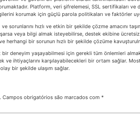
i korumaktadır. Platform, veri şifrelemesi, SSL sertifikaları ve
lgilerini korumak için güçlü parola politikaları ve faktörler u
ını ve sorunlarını hızlı ve etkin bir şekilde çözme amacını ta
arsa veya bilgi almak isteyebilirse, destek ekibine ücretsiz o
e herhangi bir sorunun hızlı bir şekilde çözüme kavuşturul
t bir deneyim yaşayabilmesi için gerekli tüm önlemleri almak
 ve ihtiyaçlarını karşılayabilecekleri bir ortam sağlar. Most
olay bir şekilde ulaşım sağlar.
.
Campos obrigatórios são marcados com
*