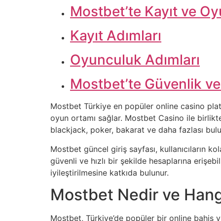
Mostbet’te Kayıt ve Oy
Kayıt Adımları
Oyunculuk Adımları
Mostbet’te Güvenlik ve
Mostbet Türkiye en popüler online casino platf
oyun ortamı sağlar. Mostbet Casino ile birlikte
blackjack, poker, bakarat ve daha fazlası bulu
Mostbet güncel giriş sayfası, kullanıcıların ko
güvenli ve hızlı bir şekilde hesaplarına erişeb
iyileştirilmesine katkıda bulunur.
Mostbet Nedir ve Hang
Mostbet, Türkiye’de popüler bir online bahis v