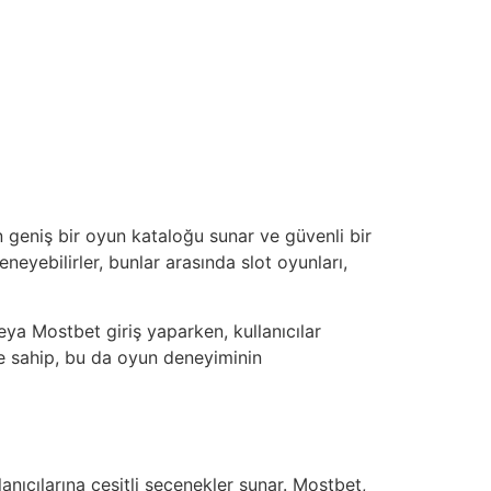
n geniş bir oyun kataloğu sunar ve güvenli bir
neyebilirler, bunlar arasında slot oyunları,
veya Mostbet giriş yaparken, kullanıcılar
eye sahip, bu da oyun deneyiminin
anıcılarına çeşitli seçenekler sunar. Mostbet,