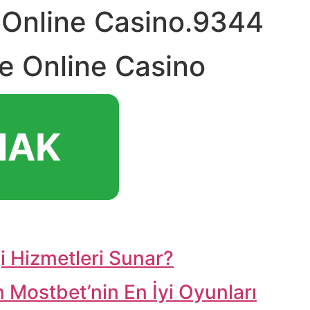
 Online Casino.9344
Recursos
Funções
Sis
e Online Casino
MAK
i Hizmetleri Sunar?
in Mostbet’nin En İyi Oyunları