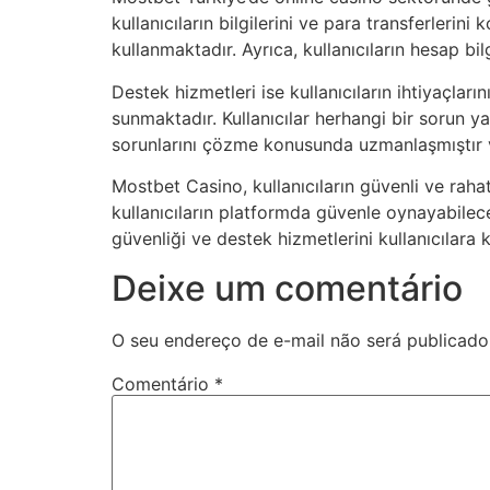
kullanıcıların bilgilerini ve para transferlerin
kullanmaktadır. Ayrıca, kullanıcıların hesap bi
Destek hizmetleri ise kullanıcıların ihtiyaçlar
sunmaktadır. Kullanıcılar herhangi bir sorun yaş
sorunlarını çözme konusunda uzmanlaşmıştır v
Mostbet Casino, kullanıcıların güvenli ve raha
kullanıcıların platformda güvenle oynayabilecek
güvenliği ve destek hizmetlerini kullanıcılara k
Deixe um comentário
O seu endereço de e-mail não será publicado
Comentário
*