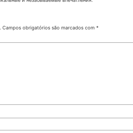
икальные и незабываемые впечатления.
.
Campos obrigatórios são marcados com
*