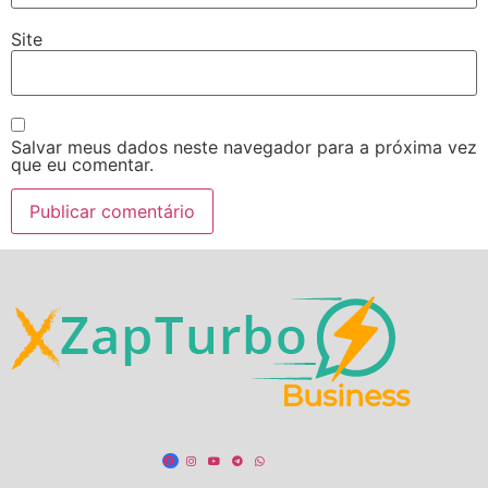
Site
Salvar meus dados neste navegador para a próxima vez
que eu comentar.