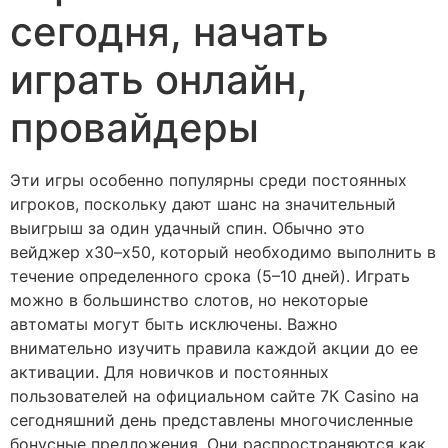
сегодня, начать
играть онлайн,
провайдеры
Эти игры особенно популярны среди постоянных
игроков, поскольку дают шанс на значительный
выигрыш за один удачный спин. Обычно это
вейджер x30–x50, который необходимо выполнить в
течение определенного срока (5–10 дней). Играть
можно в большинство слотов, но некоторые
автоматы могут быть исключены. Важно
внимательно изучить правила каждой акции до ее
активации. Для новичков и постоянных
пользователей на официальном сайте 7К Casino на
сегодняшний день представлены многочисленные
бонусные предложения. Они распространяются как