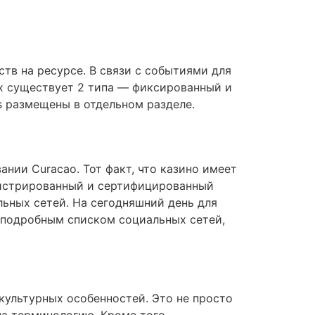
тв на ресурсе. В связи с событиями для
х существует 2 типа — фиксированный и
s размещены в отдельном разделе.
ании Curacao. Тот факт, что казино имеет
егистрированный и сертифицированный
ьных сетей. На сегодняшний день для
е подробным списком социальных сетей,
культурных особенностей. Это не просто
на терминологию. Кроме того,