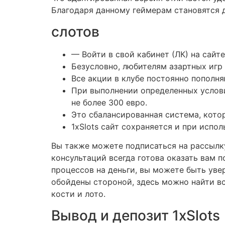
Благодаря данному геймерам становятся 
слотов
— Войти в свой кабинет (ЛК) на сайт
Безусловно, любителям азартных игр 
Все акции в клубе постоянно пополн
При выполнении определенных услови
не более 300 евро.
Это сбалансированная система, кото
1xSlots сайт сохраняется и при испо
Вы также можете подписаться на рассылку
консультаций всегда готова оказать вам 
процессов на деньги, вы можете быть уве
обойдены стороной, здесь можно найти вс
кости и лото.
Вывод и депозит 1xSlots