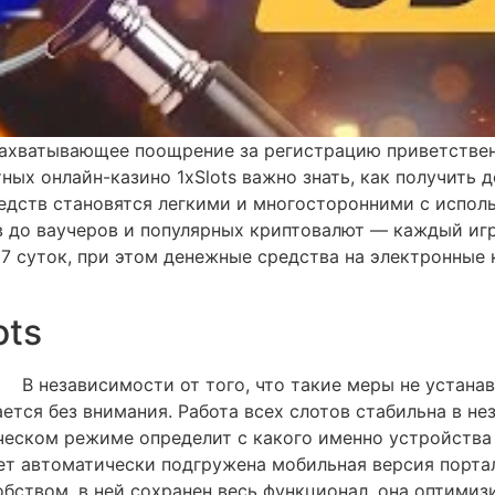
 захватывающее поощрение за регистрацию приветстве
ных онлайн-казино 1xSlots важно знать, как получить 
едств становятся легкими и многосторонними с испол
в до ваучеров и популярных криптовалют — каждый иг
 7 суток, при этом денежные средства на электронные
ots
В независимости от того, что такие меры не устана
ется без внимания. Работа всех слотов стабильна в не
ческом режиме определит с какого именно устройства 
дет автоматически подгружена мобильная версия портал
бством, в ней сохранен весь функционал, она оптимиз