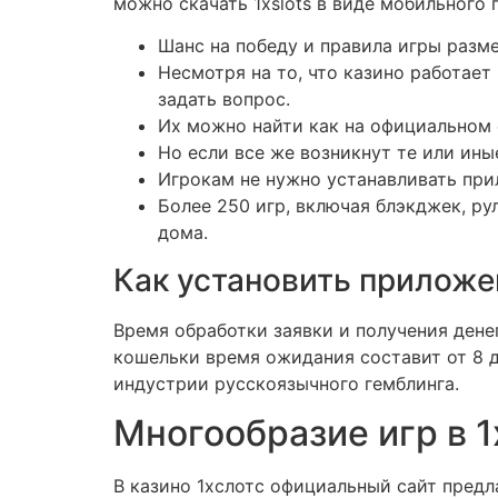
можно скачать 1xslots в виде мобильного
Шанс на победу и правила игры разм
Несмотря на то, что казино работает
задать вопрос.
Их можно найти как на официальном с
Но если все же возникнут те или ин
Игрокам не нужно устанавливать при
Более 250 игр, включая блэкджек, ру
дома.
Как установить приложе
Время обработки заявки и получения дене
кошельки время ожидания составит от 8 до
индустрии русскоязычного гемблинга.
Многообразие игр в 1
В казино 1хслотс официальный сайт предл