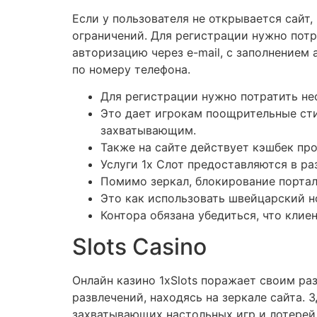
Если у пользователя не открывается сайт,
ограничений. Для регистрации нужно пот
авторизацию через e-mail, с заполнением 
по номеру телефона.
Для регистрации нужно потратить не
Это дает игрокам поощрительные сти
захватывающим.
Также на сайте действует кэшбек пр
Услуги 1х Слот предоставляются в ра
Помимо зеркал, блокирование портал
Это как использовать швейцарский н
Контора обязана убедиться, что клие
Slots Casino
Онлайн казино 1xSlots поражает своим ра
развлечений, находясь на зеркале сайта.
захватывающих настольных игр и лотерей