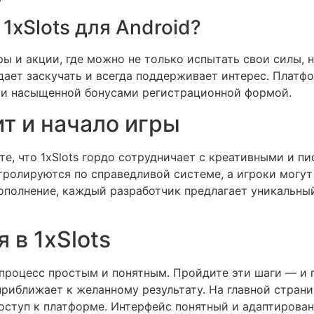
1xSlots для Android?
ры и акции, где можно не только испытать свои силы, 
дает заскучать и всегда поддерживает интерес. Платф
 и насыщенной бонусами регистрационной формой.
т и начало игры
те, что 1xSlots гордо сотрудничает с креативными и п
тролируются по справедливой системе, а игроки могут
дополнение, каждый разработчик предлагает уникальн
 в 1xSlots
процесс простым и понятным. Пройдите эти шаги — и п
приближает к желанному результату. На главной страни
ступ к платформе. Интерфейс понятный и адаптированн