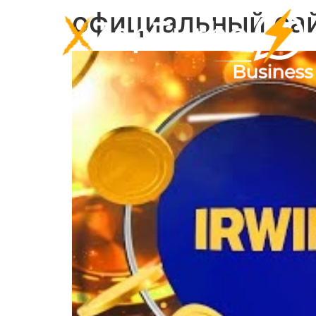
официальный сай