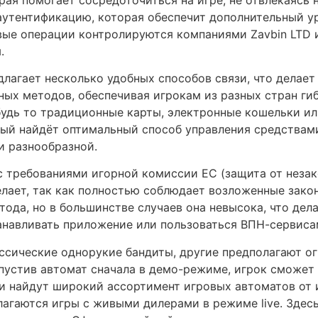
утентификацию, которая обеспечит дополнительный ур
вые операции контролируются компаниями Zavbin LTD и
.
лагает несколько удобных способов связи, что делает
ных методов, обеспечивая игрокам из разных стран ги
будь то традиционные карты, электронные кошельки и
дый найдёт оптимальный способ управления средствами
и разнообразной.
 требованиями игорной комиссии ЕС (защита от незако
делает, так как полностью соблюдает возложенные зак
ода, но в большинстве случаев она невысока, что делае
танавливать приложение или пользоваться ВПН-сервиса
ссические однорукие бандиты, другие предполагают о
пустив автомат сначала в демо-режиме, игрок сможет
и найдут широкий ассортимент игровых автоматов от и
лагаются игры с живыми дилерами в режиме live. Здес