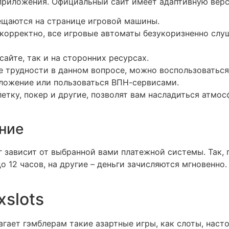
 приложения. Официальный сайт имеет адаптивную верс
ещаются на странице игровой машины.
 корректно, все игровые автоматы безукоризненно слу
айте, так и на сторонних ресурсах.
ые трудности в данном вопросе, можно воспользоватьс
ложение или пользоваться ВПН-сервисами.
летку, покер и другие, позволят вам насладиться атмос
ние
г зависит от выбранной вами платежной системы. Так,
 12 часов, на другие – деньги зачисляются мгновенно.
xslots
агает гэмблерам такие азартные игры, как слоты, нас