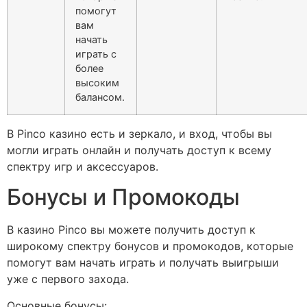
помогут
вам
начать
играть с
более
высоким
балансом.
В Pinco казино есть и зеркало, и вход, чтобы вы
могли играть онлайн и получать доступ к всему
спектру игр и аксессуаров.
Бонусы и Промокоды
В казино Pinco вы можете получить доступ к
широкому спектру бонусов и промокодов, которые
помогут вам начать играть и получать выигрыши
уже с первого захода.
Основные бонусы: