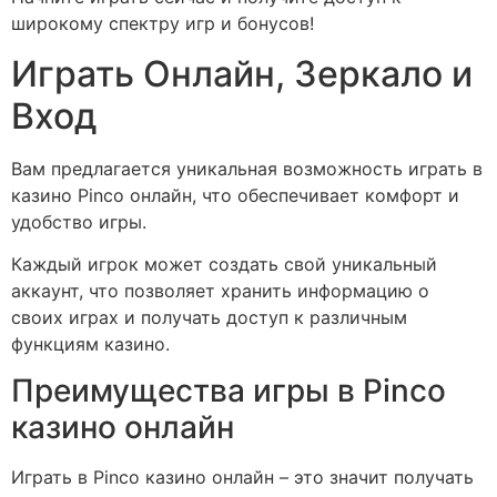
широкому спектру игр и бонусов!
Играть Онлайн, Зеркало и
Вход
Вам предлагается уникальная возможность играть в
казино Pinco онлайн, что обеспечивает комфорт и
удобство игры.
Каждый игрок может создать свой уникальный
аккаунт, что позволяет хранить информацию о
своих играх и получать доступ к различным
функциям казино.
Преимущества игры в Pinco
казино онлайн
Играть в Pinco казино онлайн – это значит получать