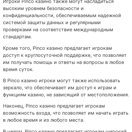
Игроки Pinco казино также могут насладиться
высоким уровнем безопасности и
конфиденциальности, обеспечиваемым надежной
системой защиты данных и регулярными
проверками на соответствие международным
стандартам.
Кроме того, Pinco казино предлагает игрокам
доступ к круглосуточной поддержке, что позволяет
им получать помощь и ответы на вопросы в любое
время суток.
В Pinco казино игроки могут также использовать
зеркало, что обеспечивает им доступ к играм и
функциям казино, не зависящий от местоположения.
Наконец, Pinco казино предлагает игрокам
возможность входа, что позволяет им начать играть
в любое время и из любого места.
В целом, Pinco казино предлагает игрокам широкий