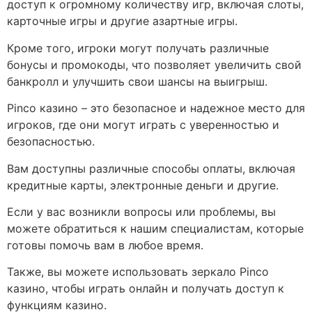
доступ к огромному количеству игр, включая слоты,
карточные игры и другие азартные игры.
Кроме того, игроки могут получать различные
бонусы и промокоды, что позволяет увеличить свой
банкролл и улучшить свои шансы на выигрыш.
Pinco казино – это безопасное и надежное место для
игроков, где они могут играть с уверенностью и
безопасностью.
Вам доступны различные способы оплаты, включая
кредитные карты, электронные деньги и другие.
Если у вас возникли вопросы или проблемы, вы
можете обратиться к нашим специалистам, которые
готовы помочь вам в любое время.
Также, вы можете использовать зеркало Pinco
казино, чтобы играть онлайн и получать доступ к
функциям казино.