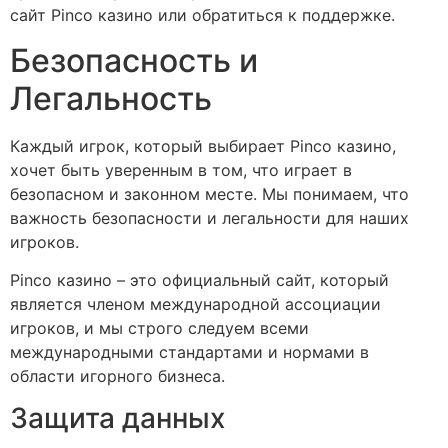
сайт Pinco казино или обратиться к поддержке.
Безопасность и
Легальность
Каждый игрок, который выбирает Pinco казино,
хочет быть уверенным в том, что играет в
безопасном и законном месте. Мы понимаем, что
важность безопасности и легальности для наших
игроков.
Pinco казино – это официальный сайт, который
является членом международной ассоциации
игроков, и мы строго следуем всеми
международными стандартами и нормами в
области игорного бизнеса.
Защита данных