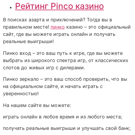
Рейтинг Pinco казино
В поисках азарта и приключений? Тогда вы в
правильном месте!
пинко
казино – это официальный
сайт, где вы можете играть онлайн и получать
реальные выигрыши!
Пинко вход – это ваш путь к игре, где вы можете
выбрать из широкого спектра игр, от классических
слотов до живых игр с дилерами.
Пинко зеркало – это ваш способ проверить, что вы
на официальном сайте, и начать играть с
уверенностью!
На нашем сайте вы можете:
играть онлайн в любое время и из любого места;
получать реальные выигрыши и улучшать свой банк;