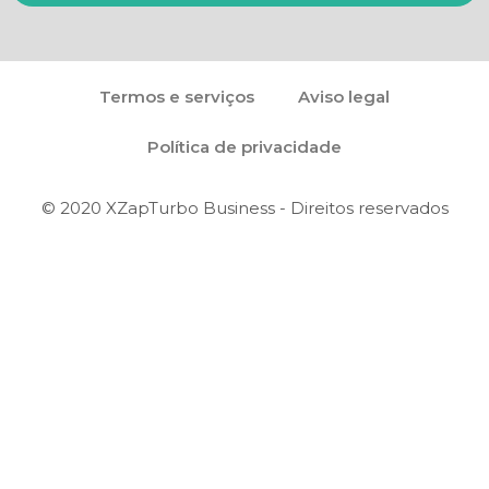
Termos e serviços
Aviso legal
Política de privacidade
© 2020 XZapTurbo Business - Direitos reservados