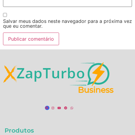
Salvar meus dados neste navegador para a próxima vez
que eu comentar.
Produtos​