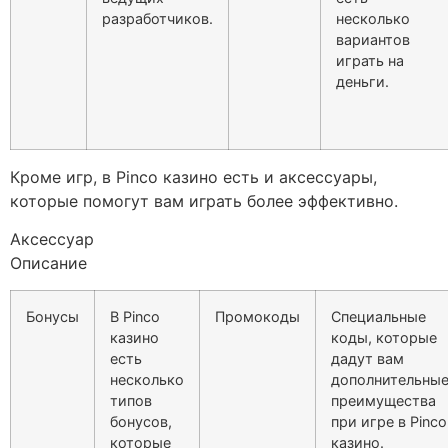
разработчиков.
несколько
вариантов
играть на
деньги.
Кроме игр, в Pinco казино есть и аксессуары,
которые помогут вам играть более эффективно.
Аксессуар
Описание
Бонусы
В Pinco
Промокоды
Специальные
казино
коды, которые
есть
дадут вам
несколько
дополнительны
типов
преимущества
бонусов,
при игре в Pinco
которые
казино.