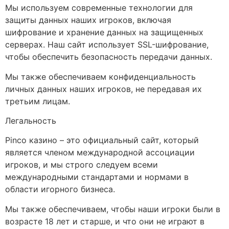
Мы используем современные технологии для
защиты данных наших игроков, включая
шифрование и хранение данных на защищенных
серверах. Наш сайт использует SSL-шифрование,
чтобы обеспечить безопасность передачи данных.
Мы также обеспечиваем конфиденциальность
личных данных наших игроков, не передавая их
третьим лицам.
Легальность
Pinco казино – это официальный сайт, который
является членом международной ассоциации
игроков, и мы строго следуем всеми
международными стандартами и нормами в
области игорного бизнеса.
Мы также обеспечиваем, чтобы наши игроки были в
возрасте 18 лет и старше, и что они не играют в