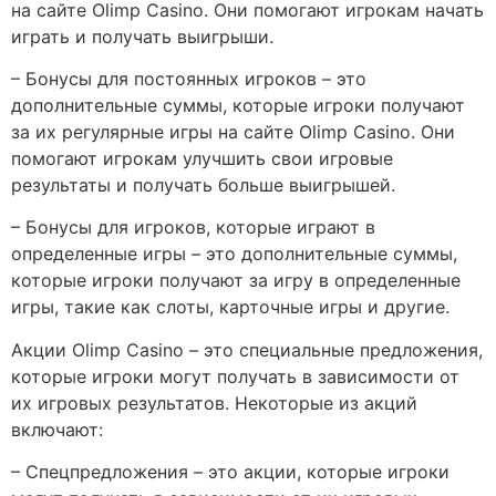
на сайте Olimp Casino. Они помогают игрокам начать
играть и получать выигрыши.
– Бонусы для постоянных игроков – это
дополнительные суммы, которые игроки получают
за их регулярные игры на сайте Olimp Casino. Они
помогают игрокам улучшить свои игровые
результаты и получать больше выигрышей.
– Бонусы для игроков, которые играют в
определенные игры – это дополнительные суммы,
которые игроки получают за игру в определенные
игры, такие как слоты, карточные игры и другие.
Акции Olimp Casino – это специальные предложения,
которые игроки могут получать в зависимости от
их игровых результатов. Некоторые из акций
включают:
– Спецпредложения – это акции, которые игроки