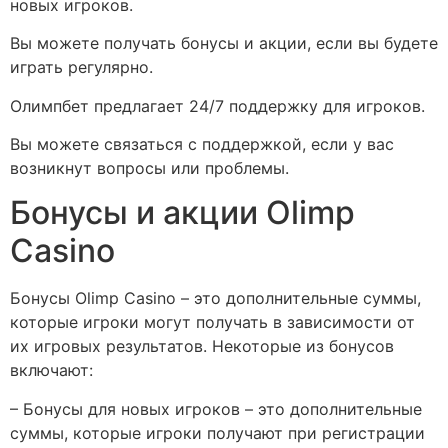
новых игроков.
Вы можете получать бонусы и акции, если вы будете
играть регулярно.
Олимпбет предлагает 24/7 поддержку для игроков.
Вы можете связаться с поддержкой, если у вас
возникнут вопросы или проблемы.
Бонусы и акции Olimp
Casino
Бонусы Olimp Casino – это дополнительные суммы,
которые игроки могут получать в зависимости от
их игровых результатов. Некоторые из бонусов
включают:
– Бонусы для новых игроков – это дополнительные
суммы, которые игроки получают при регистрации