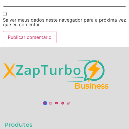
Salvar meus dados neste navegador para a próxima vez
que eu comentar.
Produtos​