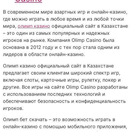
В современном мире азартных игр и онлайн-казино,
где можно играть в любое время и из любой точки
мира,
олимп казино
официальный сайт в Казахстане
– это один из самых популярных и надежных
игроков на рынке. Компания Olimp Casino была
основана в 2012 году и с тех пор стала одним из
лидеров в области онлайн-казино.
Олимп казино официальный сайт в Казахстане
предлагает своим клиентам широкий спектр игр,
включая слоты, карточные игры, рулетку, покер и
другие. Все игры на сайте Olimp Casino разработаны
с использованием последних технологий и
обеспечивают безопасность и конфиденциальность
игроков.
Олимп бет скачать – это возможность играть в
онлайн-казино с помощью мобильного приложения,