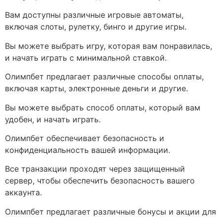
Вам доступны различные игровые автоматы,
включая слоты, рулетку, бинго и другие игры.
Вы можете выбрать игру, которая вам понравилась,
и начать играть с минимальной ставкой.
Олимпбет предлагает различные способы оплаты,
включая карты, электронные деньги и другие.
Вы можете выбрать способ оплаты, который вам
удобен, и начать играть.
Олимпбет обеспечивает безопасность и
конфиденциальность вашей информации.
Все транзакции проходят через защищенный
сервер, чтобы обеспечить безопасность вашего
аккаунта.
Олимпбет предлагает различные бонусы и акции для