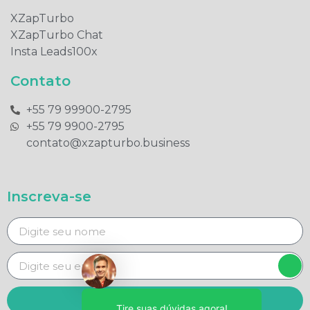
XZapTurbo
XZapTurbo Chat
Insta Leads100x
Contato
+55 79 99900-2795​
+55 79 9900-2795​
contato@xzapturbo.business
Inscreva-se
Enviar
Tire suas dúvidas agora!