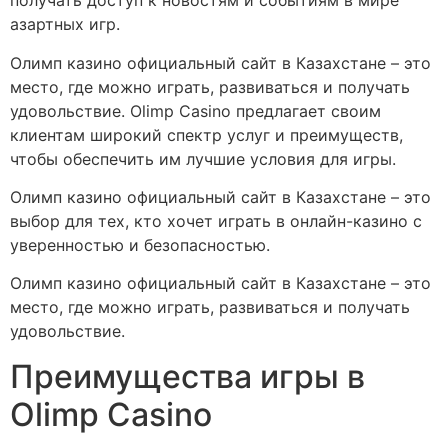
получать доступ к новостям и событиям в мире
азартных игр.
Олимп казино официальный сайт в Казахстане – это
место, где можно играть, развиваться и получать
удовольствие. Olimp Casino предлагает своим
клиентам широкий спектр услуг и преимуществ,
чтобы обеспечить им лучшие условия для игры.
Олимп казино официальный сайт в Казахстане – это
выбор для тех, кто хочет играть в онлайн-казино с
уверенностью и безопасностью.
Олимп казино официальный сайт в Казахстане – это
место, где можно играть, развиваться и получать
удовольствие.
Преимущества игры в
Olimp Casino