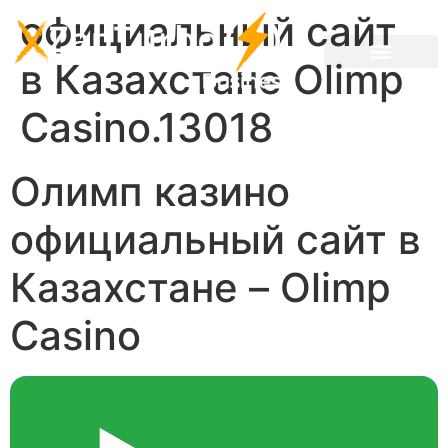
официальный сайт
в Казахстане Olimp
Casino.13018
Олимп казино
официальный сайт в
Казахстане – Olimp
Casino