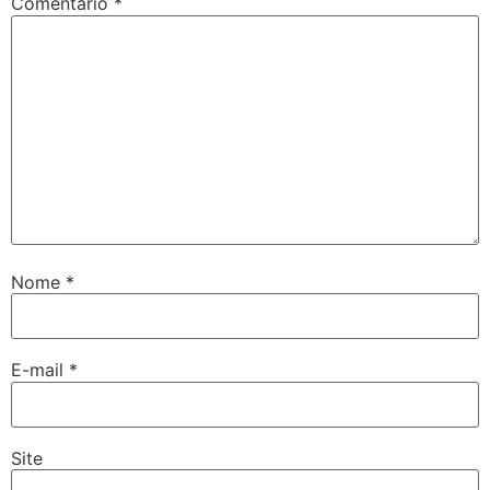
Comentário
*
Nome
*
E-mail
*
Site