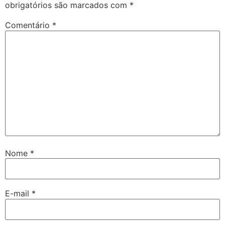
obrigatórios são marcados com
*
Comentário
*
Nome
*
E-mail
*