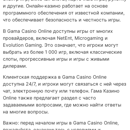
и другие. Онлайн-казино работает на основе
программного обеспечения от известной компании,
что обеспечивает безопасность и честность игры.
В Gama Casino Online доступны игры от многих
провайдеров, включая NetEnt, Microgaming и
Evolution Gaming. Это означает, что игроки могут
выбрать из более 1 000 игр, включая классические
слоты, прогрессивные игры и игры с живыми
дилерами.
Клиентская поддержка в Gama Casino Online
доступна 24/7, и игроки могут связаться с ней через
чат, электронную почту или телефон. Гама Казино
Online также предлагает раздел с часто
задаваемыми вопросами, где можно найти ответы
на многие вопросы.
Важно: перед началом игры в Gama Casino Online,
пожалуйста, ознакомьтесь с условиями и