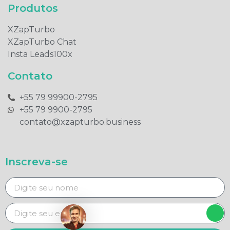
Produtos​
XZapTurbo
XZapTurbo Chat
Insta Leads100x
Contato
+55 79 99900-2795​
+55 79 9900-2795​
contato@xzapturbo.business
Inscreva-se