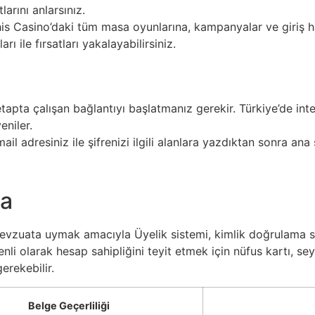
larını anlarsınız.
ahis Casino’daki tüm masa oyunlarına, kampanyalar ve giriş ha
rı ile fırsatları yakalayabilirsiniz.
tapta çalışan bağlantıyı başlatmanız gerekir. Türkiye’de inter
eniler.
ail adresiniz ile şifrenizi ilgili alanlara yazdıktan sonra ana 
ma
mevzuata uymak amacıyla Üyelik sistemi, kimlik doğrulama sü
nli olarak hesap sahipliğini teyit etmek için nüfus kartı, se
erekebilir.
Belge Geçerliliği