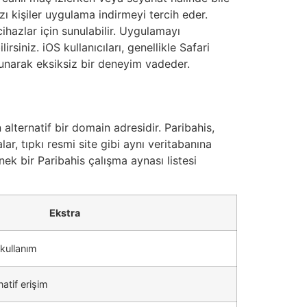
ı kişiler uygulama indirmeyi tercih eder.
hazlar için sunulabilir. Uygulamayı
niz. iOS kullanıcıları, genellikle Safari
 sunarak eksiksiz bir deneyim vadeder.
lternatif bir domain adresidir. Paribahis,
ar, tıpkı resmi site gibi aynı veritabanına
nek bir Paribahis çalışma aynası listesi
Ekstra
 kullanım
atif erişim