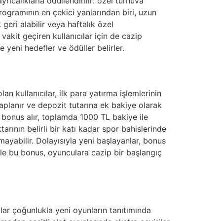
rıcalıklarla ödüllendirilir: özel turnuva
programının en çekici yanlarından biri, uzun
geri alabilir veya haftalık özel
akit geçiren kullanıcılar için de cazip
e yeni hedefler ve ödüller belirler.
an kullanıcılar, ilk para yatırma işlemlerinin
aplanır ve depozit tutarına ek bakiye olarak
 bonus alır, toplamda 1000 TL bakiye ile
ının belirli bir katı kadar spor bahislerinde
yabilir. Dolayısıyla yeni başlayanlar, bonus
yle bu bonus, oyunculara cazip bir başlangıç
lar çoğunlukla yeni oyunların tanıtımında