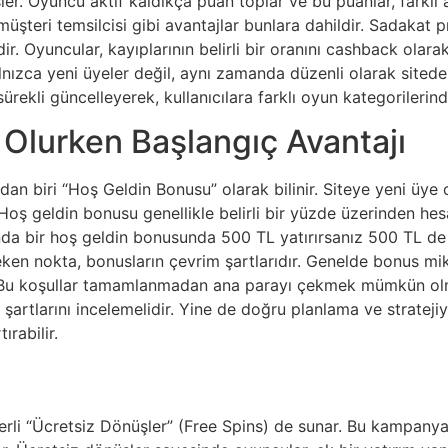
er. Oyuncu aktif kaldıkça puan toplar ve bu puanlar, farklı ay
müşteri temsilcisi gibi avantajlar bunlara dahildir. Sadakat 
r. Oyuncular, kayıplarının belirli bir oranını cashback olarak 
nızca yeni üyeler değil, aynı zamanda düzenli olarak sitede v
ürekli güncelleyerek, kullanıcılara farklı oyun kategorilerind
 Olurken Başlangıç Avantajı
an biri “Hoş Geldin Bonusu” olarak bilinir. Siteye yeni üye ol
oş geldin bonusu genellikle belirli bir yüzde üzerinden hes
nda bir hoş geldin bonusunda 500 TL yatırırsanız 500 TL de
n nokta, bonusların çevrim şartlarıdır. Genelde bonus miktar
. Bu koşullar tamamlanmadan ana parayı çekmek mümkün olma
şartlarını incelemelidir. Yine de doğru planlama ve strateji
ırabilir.
çerli “Ücretsiz Dönüşler” (Free Spins) de sunar. Bu kampanya