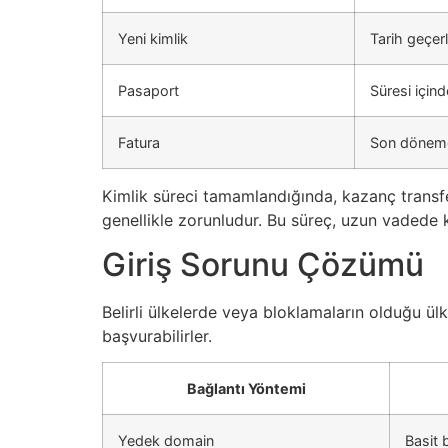
Yeni kimlik
Tarih geçerl
Pasaport
Süresi içind
Fatura
Son döneme
Kimlik süreci tamamlandığında, kazanç transfe
genellikle zorunludur. Bu süreç, uzun vadede k
Giriş Sorunu Çözümü
Belirli ülkelerde veya bloklamaların olduğu ülke
başvurabilirler.
Bağlantı Yöntemi
Yedek domain
Basit 