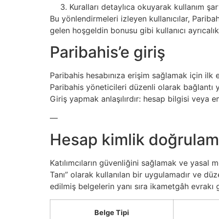
Kuralları detaylıca okuyarak kullanım şart
Bu yönlendirmeleri izleyen kullanıcılar, Parib
gelen hoşgeldin bonusu gibi kullanıcı ayrıcalıkla
Paribahis’e giriş
Paribahis hesabınıza erişim sağlamak için ilk e
Paribahis yöneticileri düzenli olarak bağlantı y
Giriş yapmak anlaşılırdır: hesap bilgisi veya em
—
Hesap kimlik doğrula
Katılımcıların güvenliğini sağlamak ve yasal 
Tanı” olarak kullanılan bir uygulamadır ve düze
edilmiş belgelerin yanı sıra ikametgâh evrakı g
Belge Tipi