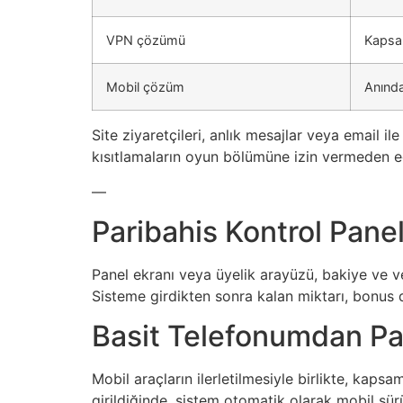
VPN çözümü
Kapsam
Mobil çözüm
Anında
Site ziyaretçileri, anlık mesajlar veya email i
kısıtlamaların oyun bölümüne izin vermeden e
—
Paribahis Kontrol Panel
Panel ekranı veya üyelik arayüzü, bakiye ve ve
Sisteme girdikten sonra kalan miktarı, bonus du
Basit Telefonumdan Par
Mobil araçların ilerletilmesiyle birlikte, kaps
girildiğinde, sistem otomatik olarak mobil sü