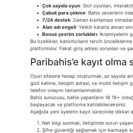
Çok sayıda oyun
: Slot oyunları, interak
Çabuk para çekme
: Bahis severlerin öd
7/24 destek
: Zaman kısıtlaması olmada
Alan adı engeli
: Yetkili kararla alınan s
Bonus çevrim zorlukları
: İkramiyelerin şa
Bu özellikler, katılımcıların tercih önceliklerin
platformdur. Fakat giriş adresi sorunları ve şa
Paribahis’e kayıt olma 
Oyun sitesine hesap oluşturmak, az sayıda anl
gizli kelime, iletişim adresi, ve mobil iletişim 
telefon onayını tamamlanmalıdır.
Bahis sunucusu, bahis yapanların 18 18+ olduğu
başlayacak ve platforma katılabileceksiniz.
Aşağıda yeni üyelerin kayıt sürecinde dikkat
Net bilgi sunmak, iletişimde sorun yaşa
Şifre güvenliği sağlamak için karmaşık ka