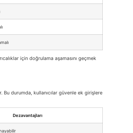
ı
lı
nmalı
yrıcalıklar için doğrulama aşamasını geçmek
ir. Bu durumda, kullanıcılar güvenle ek girişlere
Dezavantajları
ayabilir