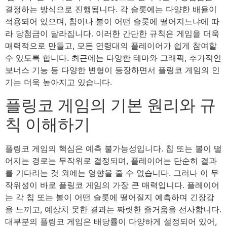
결정하는 방식으로 진행됩니다. 각 슬롯에는 다양한 배율이
적용되어 있으며, 칩이나 볼이 어떤 슬롯에 떨어지느냐에 따
라 당첨금이 달라집니다. 이러한 간단한 규칙은 게임을 더욱
매력적으로 만들고, 모든 연령대의 플레이어가 쉽게 참여할
수 있도록 합니다. 최근에는 다양한 테마와 그래픽, 추가적인
보너스 기능 등 다양한 변형이 등장하면서 플링코 게임의 인
기는 더욱 높아지고 있습니다.
플링코 게임의 기본 원리와 규
칙 이해하기
플링코 게임의 핵심은 예측 불가능성입니다. 칩 또는 볼이 떨
어지는 경로는 무작위로 결정되며, 플레이어는 단순히 결과
를 기다리는 것 외에는 영향을 줄 수 없습니다. 그러나 이 무
작위성이 바로 플링코 게임의 가장 큰 매력입니다. 플레이어
는 각 칩 또는 볼이 어떤 슬롯에 떨어질지 예측하며 긴장감
을 느끼고, 예상치 못한 결과는 짜릿한 즐거움을 선사합니다.
대부분의 플링코 게임은 배당률이 다양하게 설정되어 있어,