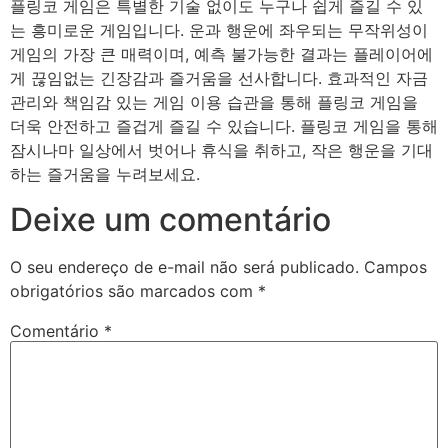
플링코 게임은 특별한 기술 없이도 누구나 쉽게 즐길 수 있
는 흥미로운 게임입니다. 운과 행운에 좌우되는 무작위성이
게임의 가장 큰 매력이며, 예측 불가능한 결과는 플레이어에
게 끊임없는 긴장감과 즐거움을 선사합니다. 효과적인 자금
관리와 책임감 있는 게임 이용 습관을 통해 플링코 게임을
더욱 안전하고 즐겁게 즐길 수 있습니다. 플링코 게임을 통해
잠시나마 일상에서 벗어나 휴식을 취하고, 작은 행운을 기대
하는 즐거움을 누려보세요.
Deixe um comentário
O seu endereço de e-mail não será publicado.
Campos
obrigatórios são marcados com
*
Comentário
*