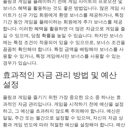
플링코 게임을 플레이하기 전에 게임 사이트의 프로모션 및
보너스 혜택을 활용하는 것도 좋은 방법입니다. 많은 게임 사
이트가 신규 가입 회원에게 환영 보너스를 제공하거나, 특정
기간 동안 게임을 플레이하는 회원에게 추가 보너스를 제공
합니다. 이러한 혜택을 활용하면 더 많은 자금으로 게임을 즐
길 수 있으며, 당첨 확률을 높일 수 있습니다. 하지만 보너스
에는 특정 조건이 적용되어 있을 수 있으므로, 보너스 조건을
꼼꼼히 확인해야 합니다. 특정 금액을 베팅해야 보너스를 사
용할 수 있거나, 특정 게임에서만 보너스를 사용할 수 있는
경우가 있습니다.
효과적인 자금 관리 방법 및 예산
설정
플링코 게임을 즐기기 위한 가장 중요한 요소 중 하나는 효
과적인 자금 관리입니다. 게임을 시작하기 전에 예산을 설정
하고, 그 예산을 초과하지 않도록 주의해야 합니다. 예산은
일일, 주간 또는 월간으로 설정할 수 있으며, 자신의 자금 상
황과 게임 빈도에 따라 적절한 예산을 설정해야 합니다. 예산