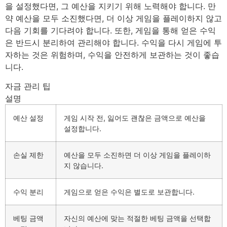
을 설정했다면, 그 예산을 지키기 위해 노력해야 합니다. 만
약 예산을 모두 소진했다면, 더 이상 게임을 플레이하지 않고
다음 기회를 기다려야 합니다. 또한, 게임을 통해 얻은 수익
은 반드시 분리하여 관리해야 합니다. 수익을 다시 게임에 투
자하는 것은 위험하며, 수익을 안전하게 보관하는 것이 좋습
니다.
자금 관리 팁
설명
예산 설정
게임 시작 전, 잃어도 괜찮은 금액으로 예산을
설정합니다.
손실 제한
예산을 모두 소진하면 더 이상 게임을 플레이하
지 않습니다.
수익 분리
게임으로 얻은 수익은 별도로 보관합니다.
베팅 금액
자신의 예산에 맞는 적절한 베팅 금액을 선택합