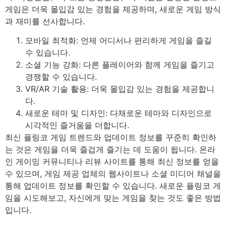
게임은 더욱 몰입감 있는 경험을 제공하며, 새로운 게임 방식
과 재미를 선사합니다.
모바일 최적화: 언제 어디서나 편리하게 게임을 즐길
수 있습니다.
소셜 기능 강화: 다른 플레이어와 함께 게임을 즐기고
경쟁할 수 있습니다.
VR/AR 기술 활용: 더욱 몰입감 있는 경험을 제공합니
다.
새로운 테마 및 디자인: 다채로운 테마와 디자인으로
시각적인 즐거움을 더합니다.
최신 플링코 게임 트렌드와 업데이트 정보를 꾸준히 확인하
는 것은 게임을 더욱 즐겁게 즐기는 데 도움이 됩니다. 온라
인 게이밍 커뮤니티나 리뷰 사이트를 통해 최신 정보를 얻을
수 있으며, 게임 제공 업체의 웹사이트나 소셜 미디어 채널을
통해 업데이트 정보를 확인할 수 있습니다. 새로운 플링코 게
임을 시도해보고, 자신에게 맞는 게임을 찾는 것도 좋은 방법
입니다.