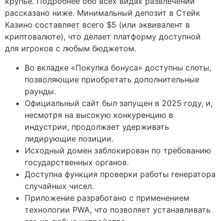
крупье. Подробнее обо всех видах развлечений
рассказано ниже. Минимальный депозит в Стейк
Казино составляет всего $5 (или эквивалент в
криптовалюте), что делает платформу доступной
для игроков с любым бюджетом.
Во вкладке «Покупка бонуса» доступны слоты,
позволяющие приобретать дополнительные
раунды.
Официальный сайт был запущен в 2025 году, и,
несмотря на высокую конкуренцию в
индустрии, продолжает удерживать
лидирующие позиции.
Исходный домен заблокирован по требованию
государственных органов.
Доступна функция проверки работы генератора
случайных чисел.
Приложение разработано с применением
технологии PWA, что позволяет устанавливать