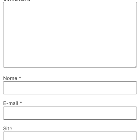
Nome
*
E-mail
*
Site