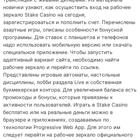
новички узнают, как осуществить вход на рабочее
зеркало Stake Casino на сегодня,
зарегистрироваться и пополнить счет. Перечислены
азартные игры, описаны особенности бонусной
программы. Для ставок с планшетов и телефонов
надо использовать мобильную версию или скачать
специальное приложение. Чтобы запустить
адаптивный вариант сайта, необходимо найти
рабочее зеркало и перейти по ссылке.
Представлены игровые автоматы, настольные
дисциплины, лобби раздела Live и собственная
букмекерская контора. Для увеличения баланса есть
промокоды и бонусы, которые привязаны к
активности пользователей. Играть в Stake Casino
бесплатно или на реальные деньги можно в
браузере и приложениях, создаваемых по
технологии Progressive Web App. Для этого им
следует перейти на рабочее зеркало официального