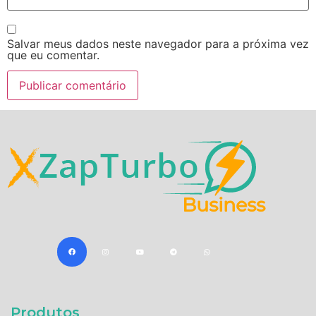
Salvar meus dados neste navegador para a próxima vez
que eu comentar.
Produtos​