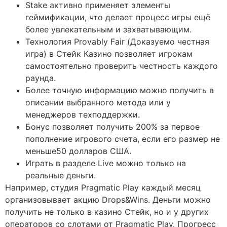
Stake активно применяет элементы
геймификации, что делает процесс игры ещё
более увлекательным и захватывающим.
Технология Provably Fair (Доказуемо честная
игра) в Стейк Казино позволяет игрокам
самостоятельно проверить честность каждого
раунда.
Более точную информацию можно получить в
описании выбранного метода или у
менеджеров техподдержки.
Бонус позволяет получить 200% за первое
пополнение игрового счета, если его размер не
меньше50 долларов США.
Играть в разделе Live можно только на
реальные деньги.
Например, студия Pragmatic Play каждый месяц
организовывает акцию Drops&Wins. Деньги можно
получить не только в казино Стейк, но и у других
операторов со слотами от Pragmatic Play. Прогресс