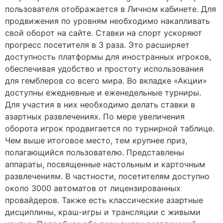
пользователя отображается в Личном кабинете. Для
продвижения по уровням необходимо накапливать
свой оборот на сайте. Ставки на спорт ускоряют
прогресс посетителя в 3 раза. Это расширяет
доступность платформы для иностранных игроков,
обеспечивая удобство и простоту использования
для гемблеров со всего мира. Во вкладке «Акции»
доступны ежедневные и еженедельные турниры.
Для участия в них необходимо делать ставки в
азартных развлечениях. По мере увеличения
оборота игрок продвигается по турнирной таблице.
Чем выше итоговое место, тем крупнее приз,
полагающийся пользователю. Представлены
аппараты, посвященные настольным и карточным
развлечениям. В частности, посетителям доступно
около 3000 автоматов от лицензированных
провайдеров. Также есть классические азартные
дисциплины, краш-игры и трансляции с живыми