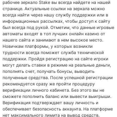
рабочее зеркало Stake вы всегда найдете на нашей
странице. Актуальные ссылки на зеркала можно
всегда найти через нашу службу поддержки или в
информационных рассылках, чтобы доступ к сайту
был всегда под рукой. Отметим, что данные игровые
автоматы входят в топ лучших онлайн казино от
нашего сайта и занимают в нем высокое место.
Новичкам платформы, у которых возникли
трудности всегда поможет служба технической
поддержки. Пройдя регистрацию на сайте игроки
могут делать ставки в режиме на реальные деньги,
пополнять счет, получать бонусы, выводить
полученные средства. После успешной регистрации
рекомендуется сразу же пройти процедуру
верификации личного кабинета. Без этого вы не
сможете пополнить баланс или вывести выигрыши.
Верификация подтверждает вашу личность и
обеспечивает безопасность аккаунта. На платформе
нет максимального лимита на вывод средств.