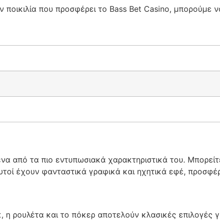
ποικιλία που προσφέρει το Bass Bet Casino, μπορούμε ν
ένα από τα πιο εντυπωσιακά χαρακτηριστικά του. Μπορείτε
 αυτοί έχουν φανταστικά γραφικά και ηχητικά εφέ, προσφέ
, η ρουλέτα και το πόκερ αποτελούν κλασικές επιλογές για