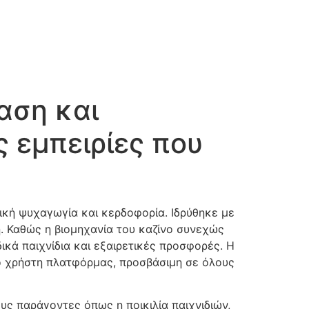
αση και
 εμπειρίες που
τική ψυχαγωγία και κερδοφορία. Ιδρύθηκε με
η. Καθώς η βιομηχανία του καζίνο συνεχώς
ικά παιχνίδια και εξαιρετικές προσφορές. Η
το χρήστη πλατφόρμας, προσβάσιμη σε όλους
υς παράγοντες όπως η ποικιλία παιχνιδιών,