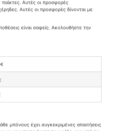
 παίκτες. Αυτές οι προσφορές
έρηδες. Αυτές οι προσφορές δίνονται με
οϋποθέσεις είναι σαφείς. Ακολουθήστε την
0€
ς
€
Κάθε μπόνους έχει συγκεκριμένες απαιτήσεις