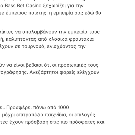
ο Bass Bet Casino ξεχωρίζει για την
τε έμπειρος παίκτης, η εμπειρία σας εδώ θα
παίκτες να απολαμβάνουν την εμπειρία τους
ική, καλύπτοντας από κλασικά φρουτάκια
έχουν σε τουρνουά, ενισχύοντας την
ν να είναι βέβαιοι ότι οι προσωπικές τους
τογράφησης. Ανεξάρτητοι φορείς ελέγχουν
ζει. Προσφέρει πάνω από 1000
έχρι επιτραπέζια παιχνίδια, οι επιλογές
κτες έχουν πρόσβαση στις πιο πρόσφατες και