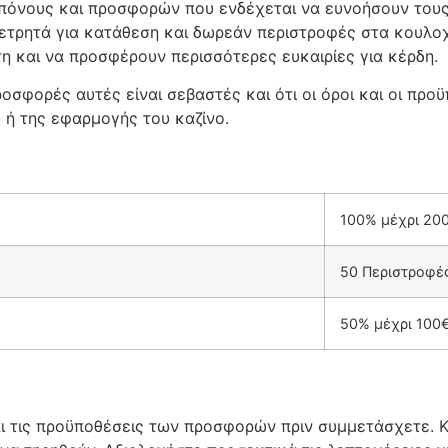
 μπόνους και προσφορών που ενδέχεται να ευνοήσουν τους
τρητά για κατάθεση και δωρεάν περιστροφές στα κουλοχ
τη και να προσφέρουν περισσότερες ευκαιρίες για κέρδη.
προσφορές αυτές είναι σεβαστές και ότι οι όροι και οι πρ
ή της εφαρμογής του καζίνο.
100% μέχρι 20
50 Περιστροφέ
50% μέχρι 100
αι τις προϋποθέσεις των προσφορών πριν συμμετάσχετε. 