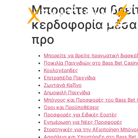
Μπορείτε να βρεί
κερδοφορία μέσα 
προ
Μπορείτε να βρείτε πραγματική διασκέ
Ποικιλία Παιχνιδιών στο Bass Bet Casin
Κουλοχέρηδες
Επιτραπέζια Παιχνίδια
Ζωντανά Καζίνο
Δημοφιλή Παιχνίδια
Μπόνους και Προσφορές του Bass Bet 
Όροι και Προϋποθέσεις
Προσφορές για Ειδικές Εορτές
Ενημέρωση για Νέες Προσφορές
Στρατηγικές για την Αξιοποίηση Μπόνο
Ασφάλεια και Υποστήριξη στο Bass Bet