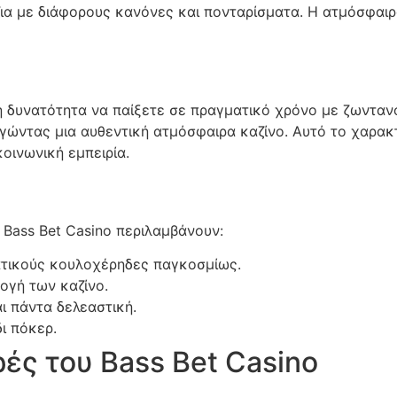
α με διάφορους κανόνες και πονταρίσματα. Η ατμόσφαιρα
η δυνατότητα να παίξετε σε πραγματικό χρόνο με ζωντανο
ώντας μια αυθεντική ατμόσφαιρα καζίνο. Αυτό το χαρακτη
οινωνική εμπειρία.
 Bass Bet Casino περιλαμβάνουν:
ατικούς κουλοχέρηδες παγκοσμίως.
ογή των καζίνο.
ι πάντα δελεαστική.
δι πόκερ.
ς του Bass Bet Casino