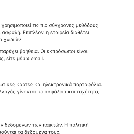
 χρησιμοποιεί τις πιο σύγχρονες μεθόδους
ασφαλή. Επιπλέον, η εταιρεία διαθέτει
ιχνιδιών.
 παρέχει βοήθεια. Οι εκπρόσωποι είναι
, είτε μέσω email.
τωτικές κάρτες και ηλεκτρονικά πορτοφόλια.
λλαγές γίνονται με ασφάλεια και ταχύτητα,
ών δεδομένων των παικτών. Η πολιτική
ιούνται τα δεδομένα τους.