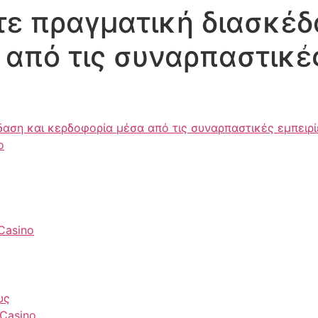
τε πραγματική διασκέδ
Recursos
Funções
Sis
από τις συναρπαστικές
δαση και κερδοφορία μέσα από τις συναρπαστικές εμπειρί
o
Casino
υς
 Casino