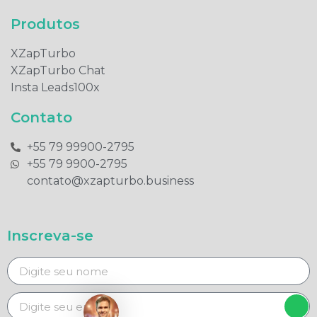
Produtos​
XZapTurbo
XZapTurbo Chat
Insta Leads100x
Contato
+55 79 99900-2795​
+55 79 9900-2795​
contato@xzapturbo.business
Inscreva-se