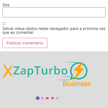
Site
Salvar meus dados neste navegador para a próxima vez
que eu comentar.