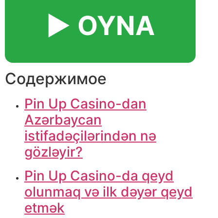
▶️ OYNA
Содержимое
Pin Up Casino-dan
Azərbaycan
istifadəçilərindən nə
gözləyir?
Pin Up Casino-da qeyd
olunmaq və ilk dəyər qeyd
etmək