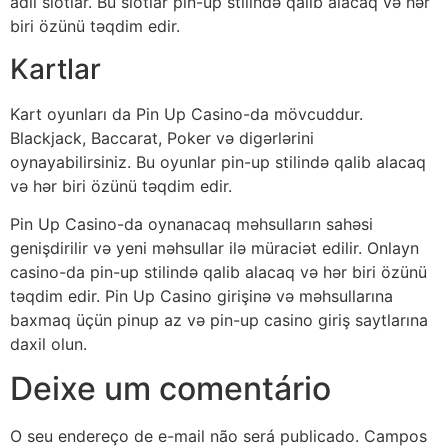
adlı slotlar. Bu slotlar pin-up stilində qalib alacaq və hər
biri özünü təqdim edir.
Kartlar
Kart oyunları da Pin Up Casino-da mövcuddur.
Blackjack, Baccarat, Poker və digərlərini
oynayabilirsiniz. Bu oyunlar pin-up stilində qalib alacaq
və hər biri özünü təqdim edir.
Pin Up Casino-da oynanacaq məhsulların sahəsi
genişdirilir və yeni məhsullar ilə müraciət edilir. Onlayn
casino-da pin-up stilində qalib alacaq və hər biri özünü
təqdim edir. Pin Up Casino girişinə və məhsullarına
baxmaq üçün pinup az və pin-up casino giriş saytlarına
daxil olun.
Deixe um comentário
O seu endereço de e-mail não será publicado.
Campos