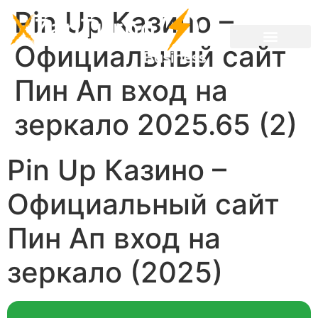
Pin Up Казино –
Официальный сайт
Пин Ап вход на
зеркало 2025.65 (2)
Pin Up Казино –
Официальный сайт
Пин Ап вход на
зеркало (2025)