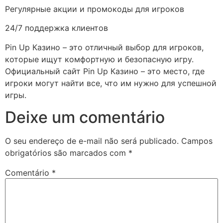
Регулярные акции и промокоды для игроков
24/7 поддержка клиентов
Pin Up Казино – это отличный выбор для игроков,
которые ищут комфортную и безопасную игру.
Официальный сайт Pin Up Казино – это место, где
игроки могут найти все, что им нужно для успешной
игры.
Deixe um comentário
O seu endereço de e-mail não será publicado.
Campos
obrigatórios são marcados com
*
Comentário
*