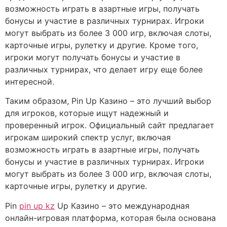
возможность играть в азартные игры, получать
бонусы и участие в различных турнирах. Игроки
могут выбрать из более 3 000 игр, включая слоты,
карточные игры, рулетку и другие. Кроме того,
игроки могут получать бонусы и участие в
различных турнирах, что делает игру еще более
интересной.
Таким образом, Pin Up Казино – это лучший выбор
для игроков, которые ищут надежный и
проверенный игрок. Официальный сайт предлагает
игрокам широкий спектр услуг, включая
возможность играть в азартные игры, получать
бонусы и участие в различных турнирах. Игроки
могут выбрать из более 3 000 игр, включая слоты,
карточные игры, рулетку и другие.
Pin
pin up kz
Up Казино – это международная
онлайн-игровая платформа, которая была основана