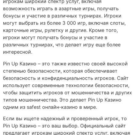
игрокам широкий спектр услуг, включая
возможность играть в азартные игры, получать
бонусы и участие в различных турнирах. Игроки
могут выбрать из более 3 000 игр, включая слоты,
карточные игры, рулетку и другие. Кроме того,
игроки могут получать бонусы и участие в
различных турнирах, что делает игру еще более
интересной.
Pin Up Казино – это также известно своей высокой
степенью безопасности, которая обеспечивает
безопасность и конфиденциальность игроков. Сайт
использует современные технологии безопасности,
чтобы защитить игроков от мошенничества и других
типов мошенничества. Это делает Pin Up Казино
одним из safest онлайн-казино в мире.
Если вы ищете надежный и проверенный игрок, то
Pin Up Казино – это ваш выбор. Официальный сайт
предлагает игрокам широкий спектр услуг, включая