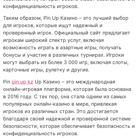
конфиденциальность игроков.
Таким образом, Pin Up Казино – это лучший выбор
для игроков, которые ищут надежный и
проверенный игрок. Официальный сайт предлагает
игрокам широкий спектр услуг, включая
возможность играть в азартные игры, получать
бонусы и участие в различных турнирах. Игроки
могут выбрать из более 3 000 игр, включая слоты,
карточные игры, рулетку и другие.
Pin
pin up kz
Up Казино – это международная
онлайн-игровая платформа, которая была основана
в 2016 году. С тех пор, она стала одним из самых
популярных онлайн-казино в мире, привлекая
игроков из различных стран. Это достигается
благодаря своей надежной и проверенной системе
безопасности, которая обеспечивает безопасность и
конфиденциальность игроков.