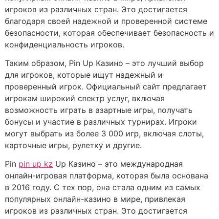
игроков из различных стран. Это достигается
благодаря своей надежной и проверенной системе
безопасности, которая обеспечивает безопасность и
конфиденциальность игроков.
Таким образом, Pin Up Казино – это лучший выбор
для игроков, которые ищут надежный и
проверенный игрок. Официальный сайт предлагает
игрокам широкий спектр услуг, включая
возможность играть в азартные игры, получать
бонусы и участие в различных турнирах. Игроки
могут выбрать из более 3 000 игр, включая слоты,
карточные игры, рулетку и другие.
Pin
pin up kz
Up Казино – это международная
онлайн-игровая платформа, которая была основана
в 2016 году. С тех пор, она стала одним из самых
популярных онлайн-казино в мире, привлекая
игроков из различных стран. Это достигается