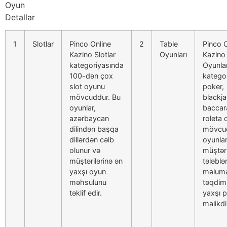
Oyun
Detallar
1
Slotlar
Pinco Online
2
Table
Pinco O
Kazino Slotlar
Oyunları
Kazino
kategoriyasında
Oyunlar
100-dən çox
katego
slot oyunu
poker,
mövcuddur. Bu
blackja
oyunlar,
baccar
azərbaycan
roleta 
dilindən başqa
mövcud
dillərdən cəlb
oyunlar
olunur və
müştəri
müştərilərinə ən
tələblər
yaxşı oyun
məlumat
məhsulunu
təqdim
təklif edir.
yaxşı 
malikdi