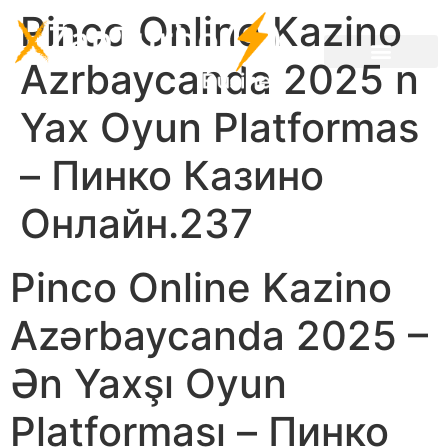
Pinco Online Kazino
Azrbaycanda 2025 n
Yax Oyun Platformas
– Пинко Казино
Онлайн.237
Pinco Online Kazino
Azərbaycanda 2025 –
Ən Yaxşı Oyun
Platforması – Пинко