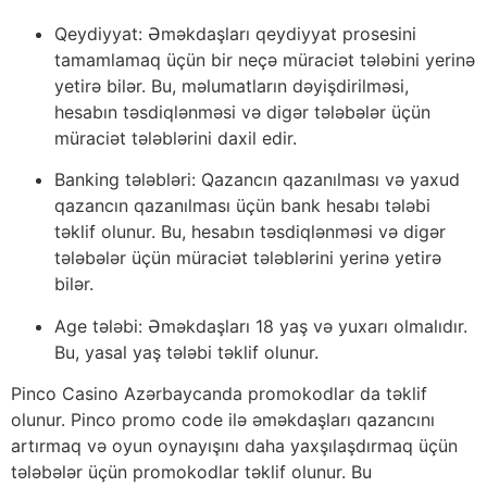
Qeydiyyat: Əməkdaşları qeydiyyat prosesini
tamamlamaq üçün bir neçə müraciət tələbini yerinə
yetirə bilər. Bu, məlumatların dəyişdirilməsi,
hesabın təsdiqlənməsi və digər tələbələr üçün
müraciət tələblərini daxil edir.
Banking tələbləri: Qazancın qazanılması və yaxud
qazancın qazanılması üçün bank hesabı tələbi
təklif olunur. Bu, hesabın təsdiqlənməsi və digər
tələbələr üçün müraciət tələblərini yerinə yetirə
bilər.
Age tələbi: Əməkdaşları 18 yaş və yuxarı olmalıdır.
Bu, yasal yaş tələbi təklif olunur.
Pinco Casino Azərbaycanda promokodlar da təklif
olunur. Pinco promo code ilə əməkdaşları qazancını
artırmaq və oyun oynayışını daha yaxşılaşdırmaq üçün
tələbələr üçün promokodlar təklif olunur. Bu