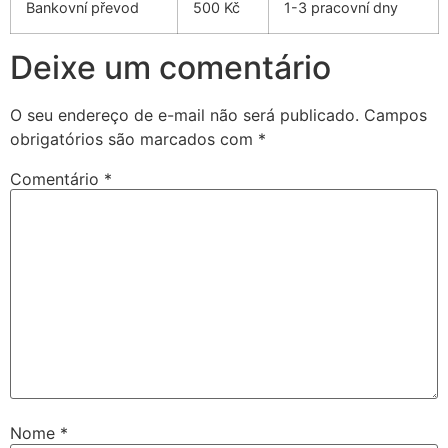
Bankovní převod
500 Kč
1-3 pracovní dny
Deixe um comentário
O seu endereço de e-mail não será publicado.
Campos
obrigatórios são marcados com
*
Comentário
*
Nome
*