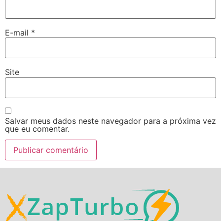
E-mail
*
Site
Salvar meus dados neste navegador para a próxima vez
que eu comentar.