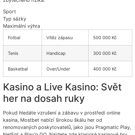
Sport
Typ sázky
Maximální výhra
Fotbal
Vítěz zápasu
500 000 Kč
Tenis
Handicap
300 000 Kč
Basketbal
Over/Under
400 000 Kč
Kasino a Live Kasino: Svět
her na dosah ruky
Pokud hledáte vzrušení a zábavu v prostředí online
kasina, Mostbet nabízí širokou škálu her od
renomovaných poskytovatelů, jako jsou Pragmatic Play,
NetEnt a Play’n GO. Najdete zde klasické kasinové hry