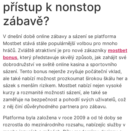
přístup k nonstop
zábavě?
V dnešní době online zábavy a sázení se platforma
Mostbet stává stále populárnější volbou pro mnoho
hráčů. Zvláště atraktivní je pro nové zákazníky
mostbet
bonus
, který představuje skvělý způsob, jak zahájit své
dobrodružství ve světě online kasina a sportovního
sázení. Tento bonus nejenže zvyšuje počáteční vklad,
ale také nabízí možnost prozkoumat širokou škálu her a
sázek s menším rizikem. Mostbet nabízí nejen vysoké
kurzy a rozmanité možnosti sázení, ale také se
zaměřuje na bezpečnost a pohodlí svých uživatelů, což
z něj činí důvěryhodného partnera pro zábavu.
Platforma byla založena v roce 2009 a od té doby se
rozrostla do mezinárodního rozsahu, nabízejíc služby v