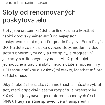
menším finančním rizikem.
Sloty od renomovaných
poskytovatelů
Sloty jsou srdcem každého online kasina a Mostbet
nabízí obrovský výběr slotů od nejlepších
poskytovatelů, jako jsou Pragmatic Play, NetEnt a Play’n
GO. Najdete zde klasické ovocné sloty, moderní video
sloty s bonusovými koly a free spiny, a progresivní
jackpoty s milionovými výhrami. Ať už preferujete
jednoduché a tradiční sloty, nebo složité a moderní hry
s úžasnou grafikou a zvukovými efekty, Mostbet má pro
každého něco.
Díky široké škále sázkových možností si můžete vybrat
slot, který odpovídá vašemu rozpočtu a preferencím.
Každý slot je vybaven generátorem náhodných čísel
(RNG), který zajišťuje spravedlivé a transparentní