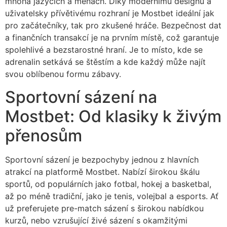
mnoha jazycích a měnách. Díky modernímu designu a
uživatelsky přívětivému rozhraní je Mostbet ideální jak
pro začátečníky, tak pro zkušené hráče. Bezpečnost dat
a finančních transakcí je na prvním místě, což garantuje
spolehlivé a bezstarostné hraní. Je to místo, kde se
adrenalin setkává se štěstím a kde každý může najít
svou oblíbenou formu zábavy.
Sportovní sázení na
Mostbet: Od klasiky k živým
přenosům
Sportovní sázení je bezpochyby jednou z hlavních
atrakcí na platformě Mostbet. Nabízí širokou škálu
sportů, od populárních jako fotbal, hokej a basketbal,
až po méně tradiční, jako je tenis, volejbal a esports. Ať
už preferujete pre-match sázení s širokou nabídkou
kurzů, nebo vzrušující živé sázení s okamžitými