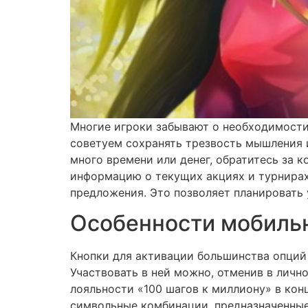
Многие игроки забывают о необходимости
советуем сохранять трезвость мышления 
много времени или денег, обратитесь за
информацию о текущих акциях и турнирах
предложения. Это позволяет планировать
Особенности мобильн
Кнопки для активации большинства опций 
Участвовать в ней можно, отменив в личн
лояльности «100 шагов к миллиону» в кон
символьные комбинации, предназначенные