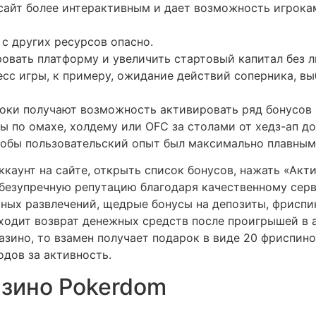
 сайт более интерактивным и дает возможность игрока
с других ресурсов опасно.
овать платформу и увеличить стартовый капитал без 
цесс игры, к примеру, ожидание действий соперника, 
гроки получают возможность активировать ряд бонусов
 по омахе, холдему или OFC за столами от хедз-ап до
тобы пользовательский опыт был максимально плавным, 
аккаунт на сайте, открыть список бонусов, нажать «Ак
 безупречную репутацию благодаря качественному сер
тных развлечений, щедрые бонусы на депозиты, фриспи
ходит возврат денежных средств после проигрышей в 
зино, то взамен получает подарок в виде 20 фриспино
одов за активность.
зино Pokerdom