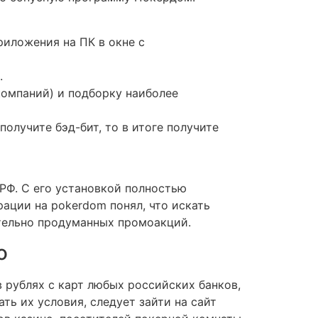
риложения на ПК в окне с
.
компаний) и подборку наиболее
получите бэд-бит, то в итоге получите
РФ. С его установкой полностью
рации на pokerdom понял, что искать
ательно продуманных промоакций.
о
в рублях с карт любых российских банков,
ь их условия, следует зайти на сайт