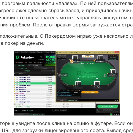
а программ лояльности «Халява». По ней пользователя
огресс еженедельно сбрасывался, и приходилось начина
м кабинете пользователь может управлять аккаунтом, 
ния проблем. После отправки формы загружается стра
положительные. С Покердомом играю уже несколько ле
в покер на деньги.
орые увидите после клика на опцию в футере. Если они
е URL для загрузки лицензированного софта. Вывод сре