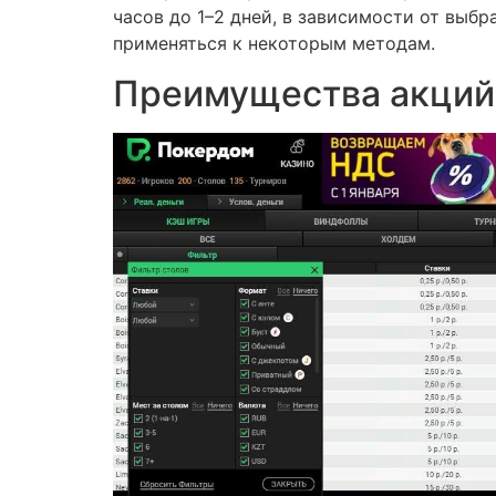
часов до 1–2 дней, в зависимости от выб
применяться к некоторым методам.
Преимущества акций 