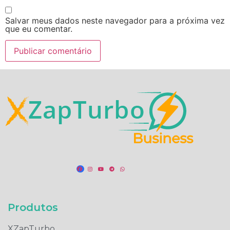
Salvar meus dados neste navegador para a próxima vez
que eu comentar.
Produtos​
XZapTurbo