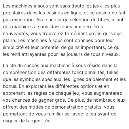
Les machines à sous sont sans doute les jeux les plus
populaires dans les casinos en ligne, et ce casino ne fait
pas exception. Avec une large sélection de titres, allant
des machines à sous classiques aux dernières
nouveautés, vous trouverez forcément un jeu qui vous
plaira. Les machines à sous sont connues pour leur
simplicité et leur potentiel de gains importants, ce qui
les rend attrayantes pour les joueurs de tous niveaux.
La clé du succès aux machines à sous réside dans la
compréhension des différentes fonctionnalités, telles
que les symboles spéciaux, les lignes de paiement et les
bonus. En explorant les différentes options et en
apprenant les règles de chaque jeu, vous augmenterez
vos chances de gagner gros. De plus, de nombreux jeux
offrent des modes de démonstration gratuits, vous
permettant de vous familiariser avec le jeu avant de
risquer de l’argent réel.