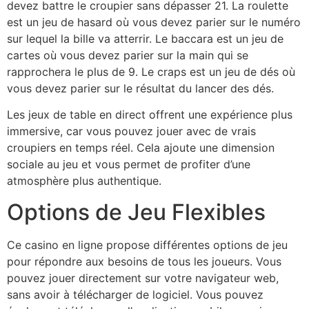
devez battre le croupier sans dépasser 21. La roulette
est un jeu de hasard où vous devez parier sur le numéro
sur lequel la bille va atterrir. Le baccara est un jeu de
cartes où vous devez parier sur la main qui se
rapprochera le plus de 9. Le craps est un jeu de dés où
vous devez parier sur le résultat du lancer des dés.
Les jeux de table en direct offrent une expérience plus
immersive, car vous pouvez jouer avec de vrais
croupiers en temps réel. Cela ajoute une dimension
sociale au jeu et vous permet de profiter d’une
atmosphère plus authentique.
Options de Jeu Flexibles
Ce casino en ligne propose différentes options de jeu
pour répondre aux besoins de tous les joueurs. Vous
pouvez jouer directement sur votre navigateur web,
sans avoir à télécharger de logiciel. Vous pouvez