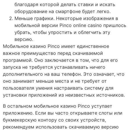
благодаря которой делать ставки и искать
оборудование на смартфоне будет легко.
Меньше графики. Некоторые изображения в
мобильной версии Pinco online casino пришлось
убрать, чтобы упростить и облегчить эту
версию.
Мобильное казино Pinco имеет единственное
важное преимущество перед скачиваемой
программой. Оно заключается в том, что для его
запуска не требуется устанавливать ничего
дополнительного на ваш телефон. Это означает, что
оно занимает меньше места и не требует от
пользователя умения настраивать систему для
установки приложений из неизвестных источников.
В остальном мобильное казино Pinco уступает
приложению. Если вы часто открываете слоты или
букмекерскую контору со своих устройств,
рекомендуем использовать скачиваемую версию