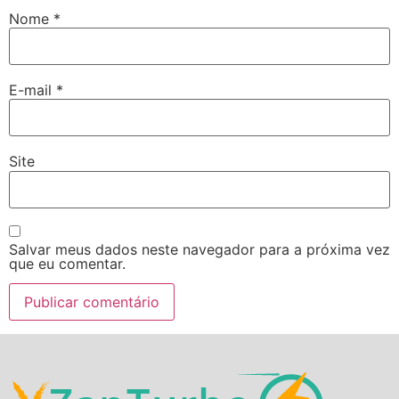
Nome
*
E-mail
*
Site
Salvar meus dados neste navegador para a próxima vez
que eu comentar.