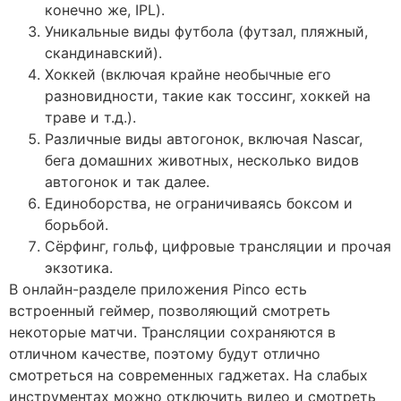
конечно же, IPL).
Уникальные виды футбола (футзал, пляжный,
скандинавский).
Хоккей (включая крайне необычные его
разновидности, такие как тоссинг, хоккей на
траве и т.д.).
Различные виды автогонок, включая Nascar,
бега домашних животных, несколько видов
автогонок и так далее.
Единоборства, не ограничиваясь боксом и
борьбой.
Сёрфинг, гольф, цифровые трансляции и прочая
экзотика.
В онлайн-разделе приложения Pinco есть
встроенный геймер, позволяющий смотреть
некоторые матчи. Трансляции сохраняются в
отличном качестве, поэтому будут отлично
смотреться на современных гаджетах. На слабых
инструментах можно отключить видео и смотреть