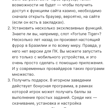
возможности не будет — чтобы получить
доступ к функциям сайта казино, необходимо
сначала открыть браузер, вероятно, на сайте
(если он есть в закладках).
Установить несколько эксклюзивных функций.
Знаете ли вы, например, слот «Fortune Tiger»?
Несколько лет назад он произвел настоящий
фурор в Бразилии и по всему миру. Правда, у
него нет версии для ПК. Вы можете запустить
его только с мобильного устройства, и это
очень просто сделать с помощью приложения.
И у современных провайдеров таких программ
множество.
Получить подарок. В игорном заведении
действует бонусная программа, в рамках
которой игрок может получать баллы за
выполнение простых заданий. Среди них —
скачивание, установка и настройка