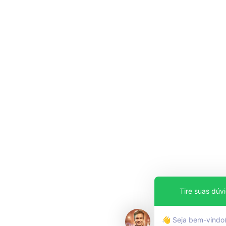
Tire suas dúv
👋 Seja bem-vindo(