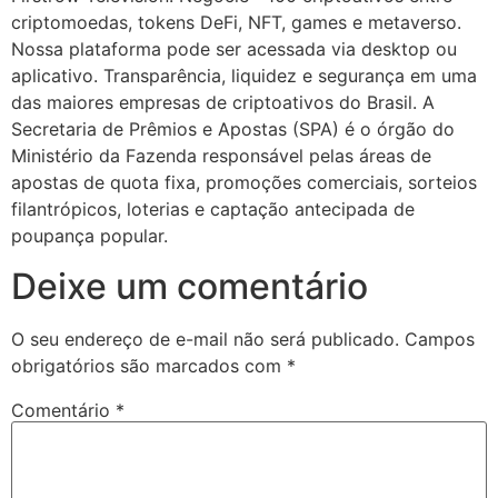
criptomoedas, tokens DeFi, NFT, games e metaverso.
Nossa plataforma pode ser acessada via desktop ou
aplicativo. Transparência, liquidez e segurança em uma
das maiores empresas de criptoativos do Brasil. A
Secretaria de Prêmios e Apostas (SPA) é o órgão do
Ministério da Fazenda responsável pelas áreas de
apostas de quota fixa, promoções comerciais, sorteios
filantrópicos, loterias e captação antecipada de
poupança popular.
Deixe um comentário
O seu endereço de e-mail não será publicado.
Campos
obrigatórios são marcados com
*
Comentário
*