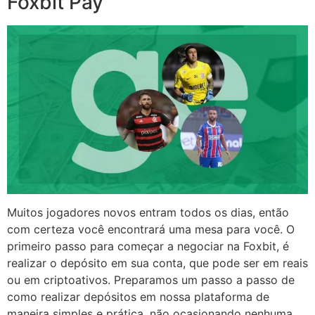
Foxbit Pay
Muitos jogadores novos entram todos os dias, então
com certeza você encontrará uma mesa para você. O
primeiro passo para começar a negociar na Foxbit, é
realizar o depósito em sua conta, que pode ser em reais
ou em criptoativos. Preparamos um passo a passo de
como realizar depósitos em nossa plataforma de
maneira simples e prática, não ocasionando nenhuma