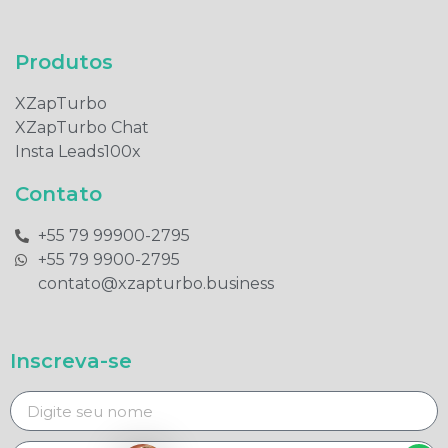
Produtos​
XZapTurbo
XZapTurbo Chat
Insta Leads100x
Contato
+55 79 99900-2795​
+55 79 9900-2795​
contato@xzapturbo.business
Inscreva-se