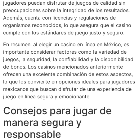
jugadores puedan disfrutar de juegos de calidad sin
preocupaciones sobre la integridad de los resultados.
Además, cuenta con licencias y regulaciones de
organismos reconocidos, lo que asegura que el casino
cumple con los estándares de juego justo y seguro.
En resumen, al elegir un casino en línea en México, es
importante considerar factores como la variedad de
juegos, la seguridad, la confiabilidad y la disponibilidad
de bonos. Los casinos mencionados anteriormente
ofrecen una excelente combinación de estos aspectos,
lo que los convierte en opciones ideales para jugadores
mexicanos que buscan disfrutar de una experiencia de
juego en línea segura y emocionante.
Consejos para jugar de
manera segura y
responsable