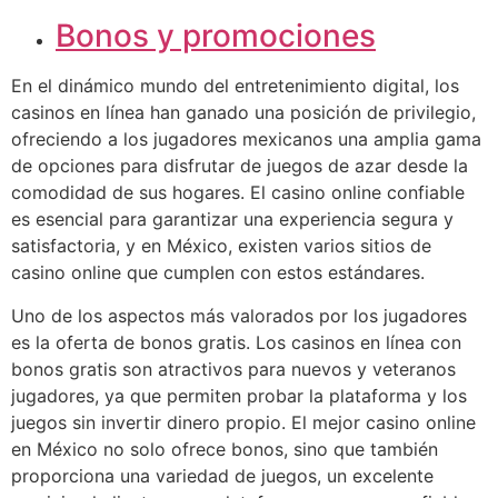
Bonos y promociones
En el dinámico mundo del entretenimiento digital, los
casinos en línea han ganado una posición de privilegio,
ofreciendo a los jugadores mexicanos una amplia gama
de opciones para disfrutar de juegos de azar desde la
comodidad de sus hogares. El casino online confiable
es esencial para garantizar una experiencia segura y
satisfactoria, y en México, existen varios sitios de
casino online que cumplen con estos estándares.
Uno de los aspectos más valorados por los jugadores
es la oferta de bonos gratis. Los casinos en línea con
bonos gratis son atractivos para nuevos y veteranos
jugadores, ya que permiten probar la plataforma y los
juegos sin invertir dinero propio. El mejor casino online
en México no solo ofrece bonos, sino que también
proporciona una variedad de juegos, un excelente