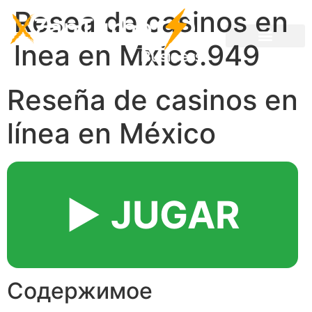
Resea de casinos en
lnea en Mxico.949
Reseña de casinos en
línea en México
▶️ JUGAR
Содержимое