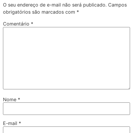
O seu endereço de e-mail não será publicado.
Campos
obrigatórios são marcados com
*
Comentário
*
Nome
*
E-mail
*