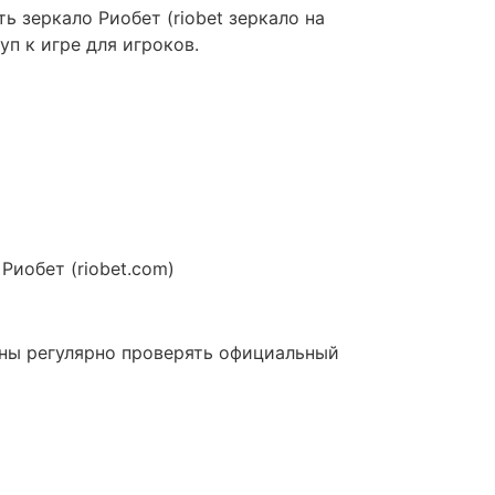
ь зеркало Риобет (riobet зеркало на
уп к игре для игроков.
Риобет (riobet.com)
жны регулярно проверять официальный