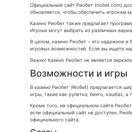
Официальный сайт Риобет (riobet.com) дос
обновляется, чтобы обеспечить игрокам 
Казино Риобет также предлагает программ
Игроки могут выбрать из различных вариа
В целом, казино Риобет – это надежное и
игровых возможностей. Если вы ищете над
Важно! Казино Риобет не является зеркал
Возможности и игры
В казино Риобет (RioBet) предлагается ши
игры, такие как рулетка, бинго, кэшбах, 
Кроме того, на официальном сайте Риобет 
если официальный сайт не доступен. Риобе
официального сайта.