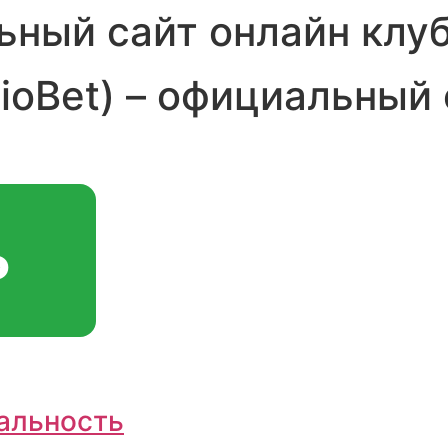
ьный сайт онлайн клу
Recursos
Funções
Sis
ioBet) – официальный
Ь
альность