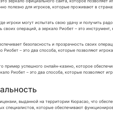
– это зеркало официального сайта, которое позволяет и
но полезно для игроков, которые проживают в странах
о, где игроки могут испытать свою удачу и получить ра
 своих операций, а зеркало Риобет – это инструмент, 
спечивает безопасность и прозрачность своих операций
о Риобет – это два способа, которые позволяют игрока
 это пример успешного онлайн-казино, которое обеспеч
ало Риобет – это два способа, которые позволяют игр
нальность
ицензии, выданной на территории Кюрасао, что обеспеч
ых специалистов, которые обеспечивают функциониров