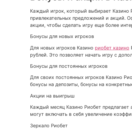
Каждый игрок, который выбирает Казино Р
привлекательных предложений и акций. Оф
акции, чтобы сделать игру еще более инте
Бонусы для новых игроков
Для новых игроков Казино
риобет казино
Р
рублей. Это позволяет начать игру с доп
Бонусы для постоянных игроков
Для своих постоянных игроков Казино Рио
бонусы на депозиты, бонусы на конкретные
Акции на выигрыш
Каждый месяц Казино Риобет предлагает 
могут включать в себя увеличение коэффи
Зеркало Риобет