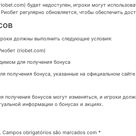
iobet.com) будет недоступен, игроки могут использоват
 Риобет регулярно обновляется, чтобы обеспечить дост
сов
игроки должны выполнить следующие условия:
иобет (riobet.com)
одимом для получения бонуса
ля получения бонуса, указанные на официальном сайте 
ия получения бонусов могут изменяться, и игроки дол
ктуальной информации о бонусах и акциях.
.
Campos obrigatórios são marcados com
*