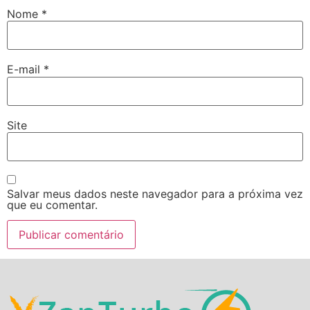
Nome
*
E-mail
*
Site
Salvar meus dados neste navegador para a próxima vez
que eu comentar.