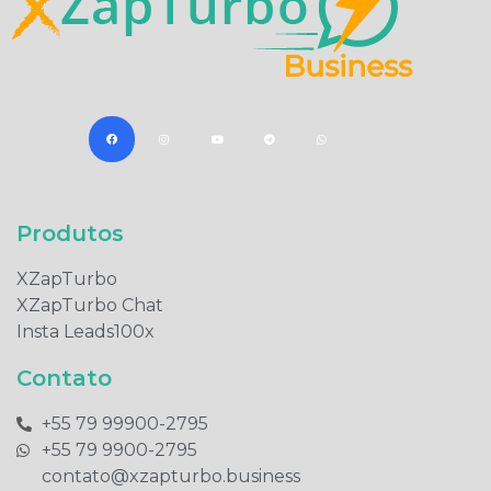
Produtos​
XZapTurbo
XZapTurbo Chat
Insta Leads100x
Contato
+55 79 99900-2795​
+55 79 9900-2795​
contato@xzapturbo.business