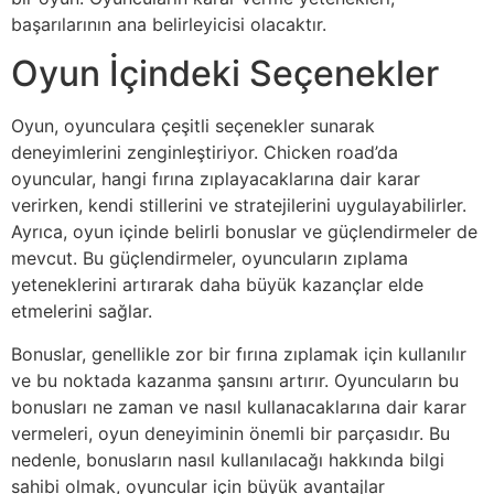
başarılarının ana belirleyicisi olacaktır.
Oyun İçindeki Seçenekler
Oyun, oyunculara çeşitli seçenekler sunarak
deneyimlerini zenginleştiriyor. Chicken road’da
oyuncular, hangi fırına zıplayacaklarına dair karar
verirken, kendi stillerini ve stratejilerini uygulayabilirler.
Ayrıca, oyun içinde belirli bonuslar ve güçlendirmeler de
mevcut. Bu güçlendirmeler, oyuncuların zıplama
yeteneklerini artırarak daha büyük kazançlar elde
etmelerini sağlar.
Bonuslar, genellikle zor bir fırına zıplamak için kullanılır
ve bu noktada kazanma şansını artırır. Oyuncuların bu
bonusları ne zaman ve nasıl kullanacaklarına dair karar
vermeleri, oyun deneyiminin önemli bir parçasıdır. Bu
nedenle, bonusların nasıl kullanılacağı hakkında bilgi
sahibi olmak, oyuncular için büyük avantajlar