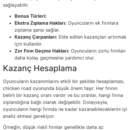
sağlayabilir.
Bonus Türleri:
Ekstra Zıplama Hakları:
Oyuncuların ek fırınlara
zıplama şansı sağlar.
Kazanç Çarpanları:
Elde edilen kazançları artırmak
için kullanılır.
Zor Fırın Geçme Hakları:
Oyuncuların zorlu fırınları
daha kolay geçmesine yardımcı olur.
Kazanç Hesaplama
Oyuncuların kazanımlarını etkili bir şekilde hesaplaması,
chicken road oyununda büyük önem taşır. Her fırının
belirli bir kazanç oranı vardır ve bu oranlar, hangi fırına
zıplandığına bağlı olarak değişebilir. Dolayısıyla,
oyuncuların hangi fırında ne kadar kazanabileceklerini iyi
analiz etmesi gerekiyor.
Örneğin, düşük riskli fırınlar genellikle daha az