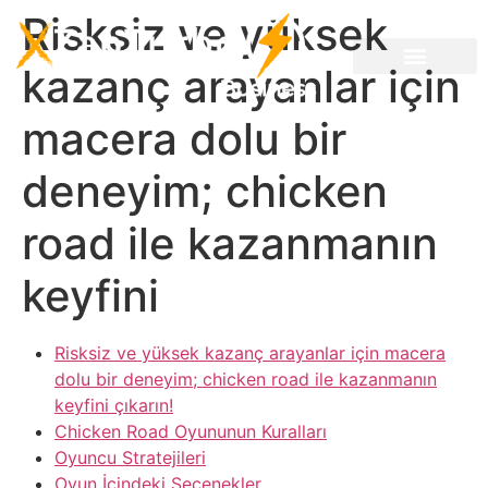
Risksiz ve yüksek
kazanç arayanlar için
macera dolu bir
deneyim; chicken
road ile kazanmanın
keyfini
Risksiz ve yüksek kazanç arayanlar için macera
dolu bir deneyim; chicken road ile kazanmanın
keyfini çıkarın!
Chicken Road Oyununun Kuralları
Oyuncu Stratejileri
Oyun İçindeki Seçenekler