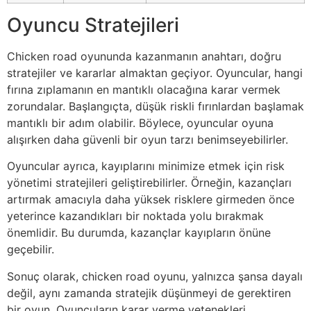
Oyuncu Stratejileri
Chicken road oyununda kazanmanın anahtarı, doğru
stratejiler ve kararlar almaktan geçiyor. Oyuncular, hangi
fırına zıplamanın en mantıklı olacağına karar vermek
zorundalar. Başlangıçta, düşük riskli fırınlardan başlamak
mantıklı bir adım olabilir. Böylece, oyuncular oyuna
alışırken daha güvenli bir oyun tarzı benimseyebilirler.
Oyuncular ayrıca, kayıplarını minimize etmek için risk
yönetimi stratejileri geliştirebilirler. Örneğin, kazançları
artırmak amacıyla daha yüksek risklere girmeden önce
yeterince kazandıkları bir noktada yolu bırakmak
önemlidir. Bu durumda, kazançlar kayıpların önüne
geçebilir.
Sonuç olarak, chicken road oyunu, yalnızca şansa dayalı
değil, aynı zamanda stratejik düşünmeyi de gerektiren
bir oyun. Oyuncuların karar verme yetenekleri,