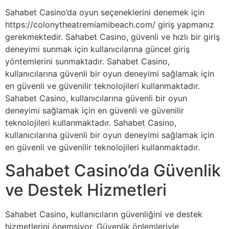
Sahabet Casino’da oyun seçeneklerini denemek için
https://colonytheatremiamibeach.com/ giriş yapmanız
gerekmektedir. Sahabet Casino, güvenli ve hızlı bir giriş
deneyimi sunmak için kullanıcılarına güncel giriş
yöntemlerini sunmaktadır. Sahabet Casino,
kullanıcılarına güvenli bir oyun deneyimi sağlamak için
en güvenli ve güvenilir teknolojileri kullanmaktadır.
Sahabet Casino, kullanıcılarına güvenli bir oyun
deneyimi sağlamak için en güvenli ve güvenilir
teknolojileri kullanmaktadır. Sahabet Casino,
kullanıcılarına güvenli bir oyun deneyimi sağlamak için
en güvenli ve güvenilir teknolojileri kullanmaktadır.
Sahabet Casino’da Güvenlik
ve Destek Hizmetleri
Sahabet Casino, kullanıcıların güvenliğini ve destek
hizmetlerini önemsiyor. Güvenlik önlemleriyle