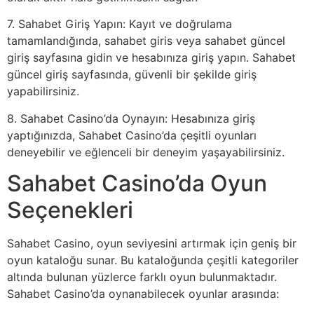
7. Sahabet Giriş Yapın: Kayıt ve doğrulama
tamamlandığında, sahabet giris veya sahabet güncel
giriş sayfasına gidin ve hesabınıza giriş yapın. Sahabet
güncel giriş sayfasında, güvenli bir şekilde giriş
yapabilirsiniz.
8. Sahabet Casino’da Oynayın: Hesabınıza giriş
yaptığınızda, Sahabet Casino’da çeşitli oyunları
deneyebilir ve eğlenceli bir deneyim yaşayabilirsiniz.
Sahabet Casino’da Oyun
Seçenekleri
Sahabet Casino, oyun seviyesini artırmak için geniş bir
oyun kataloğu sunar. Bu kataloğunda çeşitli kategoriler
altında bulunan yüzlerce farklı oyun bulunmaktadır.
Sahabet Casino’da oynanabilecek oyunlar arasında: