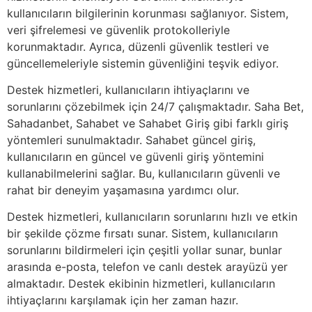
kullanıcıların bilgilerinin korunması sağlanıyor. Sistem,
veri şifrelemesi ve güvenlik protokolleriyle
korunmaktadır. Ayrıca, düzenli güvenlik testleri ve
güncellemeleriyle sistemin güvenliğini teşvik ediyor.
Destek hizmetleri, kullanıcıların ihtiyaçlarını ve
sorunlarını çözebilmek için 24/7 çalışmaktadır. Saha Bet,
Sahadanbet, Sahabet ve Sahabet Giriş gibi farklı giriş
yöntemleri sunulmaktadır. Sahabet güncel giriş,
kullanıcıların en güncel ve güvenli giriş yöntemini
kullanabilmelerini sağlar. Bu, kullanıcıların güvenli ve
rahat bir deneyim yaşamasına yardımcı olur.
Destek hizmetleri, kullanıcıların sorunlarını hızlı ve etkin
bir şekilde çözme fırsatı sunar. Sistem, kullanıcıların
sorunlarını bildirmeleri için çeşitli yollar sunar, bunlar
arasında e-posta, telefon ve canlı destek arayüzü yer
almaktadır. Destek ekibinin hizmetleri, kullanıcıların
ihtiyaçlarını karşılamak için her zaman hazır.