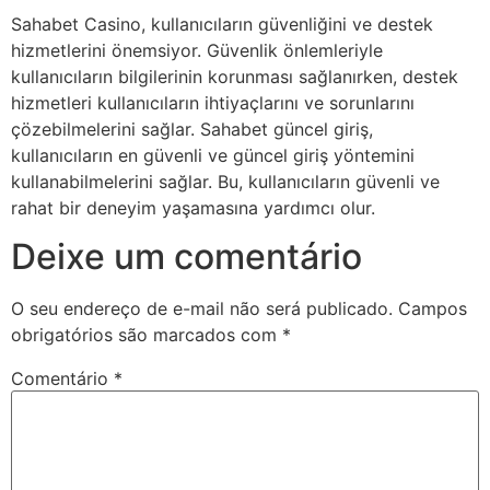
Sahabet Casino, kullanıcıların güvenliğini ve destek
hizmetlerini önemsiyor. Güvenlik önlemleriyle
kullanıcıların bilgilerinin korunması sağlanırken, destek
hizmetleri kullanıcıların ihtiyaçlarını ve sorunlarını
çözebilmelerini sağlar. Sahabet güncel giriş,
kullanıcıların en güvenli ve güncel giriş yöntemini
kullanabilmelerini sağlar. Bu, kullanıcıların güvenli ve
rahat bir deneyim yaşamasına yardımcı olur.
Deixe um comentário
O seu endereço de e-mail não será publicado.
Campos
obrigatórios são marcados com
*
Comentário
*