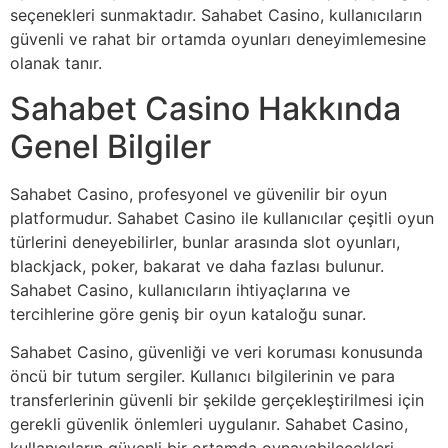
seçenekleri sunmaktadır. Sahabet Casino, kullanıcıların
güvenli ve rahat bir ortamda oyunları deneyimlemesine
olanak tanır.
Sahabet Casino Hakkında
Genel Bilgiler
Sahabet Casino, profesyonel ve güvenilir bir oyun
platformudur. Sahabet Casino ile kullanıcılar çeşitli oyun
türlerini deneyebilirler, bunlar arasında slot oyunları,
blackjack, poker, bakarat ve daha fazlası bulunur.
Sahabet Casino, kullanıcıların ihtiyaçlarına ve
tercihlerine göre geniş bir oyun kataloğu sunar.
Sahabet Casino, güvenliği ve veri koruması konusunda
öncü bir tutum sergiler. Kullanıcı bilgilerinin ve para
transferlerinin güvenli bir şekilde gerçekleştirilmesi için
gerekli güvenlik önlemleri uygulanır. Sahabet Casino,
kullanıcıların güvenli bir ortamda oynayabilecekleri