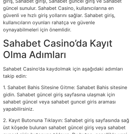
giriş, Sahabet girişi, Sahabet güncel giriş ve Sahabet
güncel sunulur. Sahabet Casino, kullanıcılarına en
güvenli ve hızlı giriş yollarını sağlar. Sahabet giriş,
kullanıcıların oyunları rahatça ve güvenle
oynayabilmeleri için önemlidir.
Sahabet Casino’da Kayıt
Olma Adımları
Sahabet Casino’da kaydolmak için aşağıdaki adımları
takip edin:
1. Sahabet Bahis Sitesine Gitme: Sahabet Bahis sitesine
gidin. Sahabet güncel giriş sayfasına ulaşmak için
sahabet güncel veya sahabet guncel giris araması
yapabilirsiniz.
2. Kayıt Butonuna Tıklayın: Sahabet giriş sayfasında sağ
üst köşede bulunan sahabet güncel giriş veya sahabet