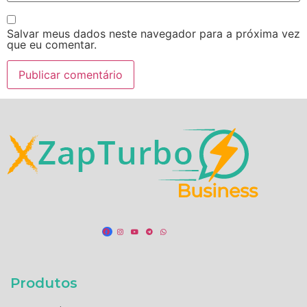
Salvar meus dados neste navegador para a próxima vez
que eu comentar.
Produtos​