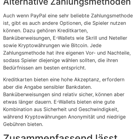
Alternative Zahlungsmethoden
Auch wenn PayPal eine sehr beliebte Zahlungsmethode
ist, gibt es auch andere Optionen, die Spieler nutzen
können. Dazu gehören Kreditkarten,
Banküberweisungen, E-Wallets wie Skrill und Neteller
sowie Kryptowährungen wie Bitcoin. Jede
Zahlungsmethode hat ihre eigenen Vor- und Nachteile,
sodass Spieler diejenige wählen sollten, die ihren
Bedürfnissen am besten entspricht.
Kreditkarten bieten eine hohe Akzeptanz, erfordern
aber die Angabe sensibler Bankdaten.
Banküberweisungen sind relativ sicher, können aber
etwas länger dauern. E-Wallets bieten eine gute
Kombination aus Sicherheit und Geschwindigkeit,
während Kryptowährungen Anonymität und niedrige
Gebühren bieten.
Zusammenfassend lässt