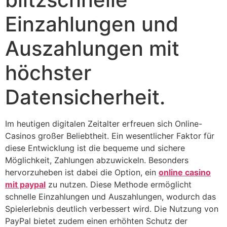
Einzahlungen und
Auszahlungen mit
höchster
Datensicherheit.
Im heutigen digitalen Zeitalter erfreuen sich Online-
Casinos großer Beliebtheit. Ein wesentlicher Faktor für
diese Entwicklung ist die bequeme und sichere
Möglichkeit, Zahlungen abzuwickeln. Besonders
hervorzuheben ist dabei die Option, ein
online casino
mit paypal
zu nutzen. Diese Methode ermöglicht
schnelle Einzahlungen und Auszahlungen, wodurch das
Spielerlebnis deutlich verbessert wird. Die Nutzung von
PayPal bietet zudem einen erhöhten Schutz der