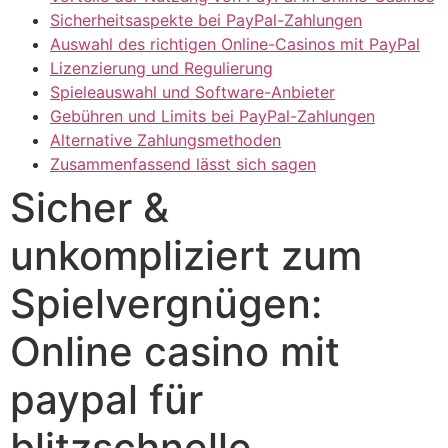
Sicherheitsaspekte bei PayPal-Zahlungen
Auswahl des richtigen Online-Casinos mit PayPal
Lizenzierung und Regulierung
Spieleauswahl und Software-Anbieter
Gebühren und Limits bei PayPal-Zahlungen
Alternative Zahlungsmethoden
Zusammenfassend lässt sich sagen
Sicher &
unkompliziert zum
Spielvergnügen:
Online casino mit
paypal für
blitzschnelle