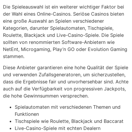
Die Spieleauswahl ist ein weiterer wichtiger Faktor bei
der Wahl eines Online-Casinos. Seriöse Casinos bieten
eine große Auswahl an Spielen verschiedener
Kategorien, darunter Spielautomaten, Tischspiele,
Roulette, Blackjack und Live-Casino-Spiele. Die Spiele
sollten von renommierten Software-Anbietern wie
NetEnt, Microgaming, Play’n GO oder Evolution Gaming
stammen.
Diese Anbieter garantieren eine hohe Qualität der Spiele
und verwenden Zufallsgeneratoren, um sicherzustellen,
dass die Ergebnisse fair und unvorhersehbar sind. Achte
auch auf die Verfügbarkeit von progressiven Jackpots,
die hohe Gewinnsummen versprechen.
Spielautomaten mit verschiedenen Themen und
Funktionen
Tischspiele wie Roulette, Blackjack und Baccarat
Live-Casino-Spiele mit echten Dealern