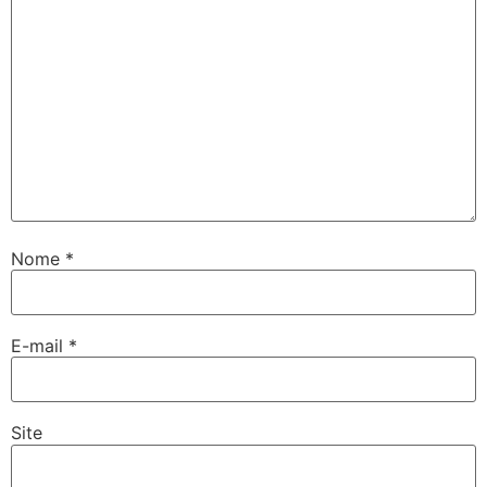
Nome
*
E-mail
*
Site