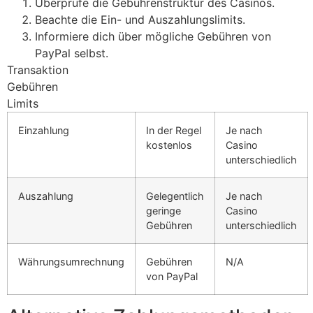
Überprüfe die Gebührenstruktur des Casinos.
Beachte die Ein- und Auszahlungslimits.
Informiere dich über mögliche Gebühren von
PayPal selbst.
Transaktion
Gebühren
Limits
Einzahlung
In der Regel
Je nach
kostenlos
Casino
unterschiedlich
Auszahlung
Gelegentlich
Je nach
geringe
Casino
Gebühren
unterschiedlich
Währungsumrechnung
Gebühren
N/A
von PayPal