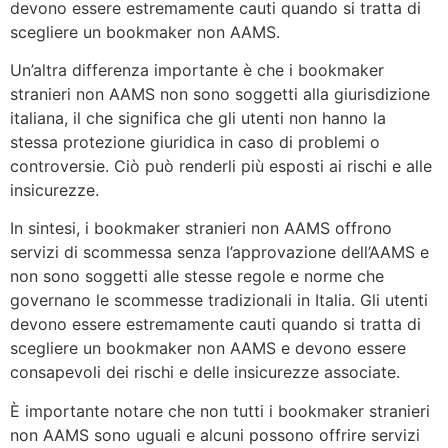
devono essere estremamente cauti quando si tratta di
scegliere un bookmaker non AAMS.
Un’altra differenza importante è che i bookmaker
stranieri non AAMS non sono soggetti alla giurisdizione
italiana, il che significa che gli utenti non hanno la
stessa protezione giuridica in caso di problemi o
controversie. Ciò può renderli più esposti ai rischi e alle
insicurezze.
In sintesi, i bookmaker stranieri non AAMS offrono
servizi di scommessa senza l’approvazione dell’AAMS e
non sono soggetti alle stesse regole e norme che
governano le scommesse tradizionali in Italia. Gli utenti
devono essere estremamente cauti quando si tratta di
scegliere un bookmaker non AAMS e devono essere
consapevoli dei rischi e delle insicurezze associate.
È importante notare che non tutti i bookmaker stranieri
non AAMS sono uguali e alcuni possono offrire servizi