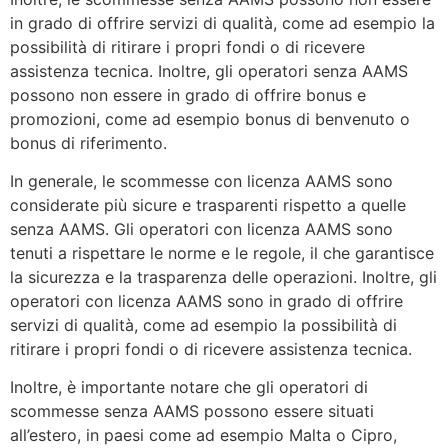
in grado di offrire servizi di qualità, come ad esempio la
possibilità di ritirare i propri fondi o di ricevere
assistenza tecnica. Inoltre, gli operatori senza AAMS
possono non essere in grado di offrire bonus e
promozioni, come ad esempio bonus di benvenuto o
bonus di riferimento.
In generale, le scommesse con licenza AAMS sono
considerate più sicure e trasparenti rispetto a quelle
senza AAMS. Gli operatori con licenza AAMS sono
tenuti a rispettare le norme e le regole, il che garantisce
la sicurezza e la trasparenza delle operazioni. Inoltre, gli
operatori con licenza AAMS sono in grado di offrire
servizi di qualità, come ad esempio la possibilità di
ritirare i propri fondi o di ricevere assistenza tecnica.
Inoltre, è importante notare che gli operatori di
scommesse senza AAMS possono essere situati
all’estero, in paesi come ad esempio Malta o Cipro,