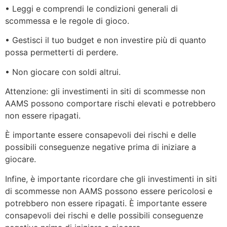
• Leggi e comprendi le condizioni generali di
scommessa e le regole di gioco.
• Gestisci il tuo budget e non investire più di quanto
possa permetterti di perdere.
• Non giocare con soldi altrui.
Attenzione: gli investimenti in siti di scommesse non
AAMS possono comportare rischi elevati e potrebbero
non essere ripagati.
È importante essere consapevoli dei rischi e delle
possibili conseguenze negative prima di iniziare a
giocare.
Infine, è importante ricordare che gli investimenti in siti
di scommesse non AAMS possono essere pericolosi e
potrebbero non essere ripagati. È importante essere
consapevoli dei rischi e delle possibili conseguenze