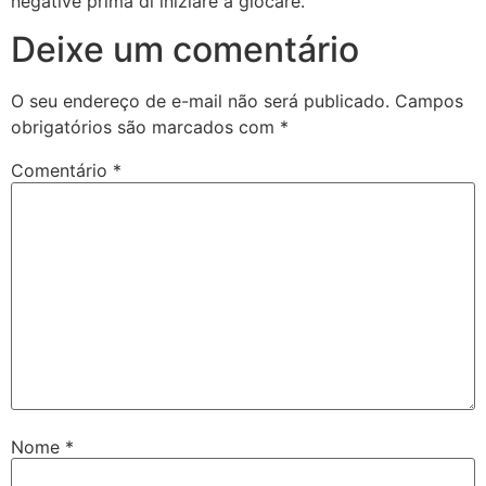
negative prima di iniziare a giocare.
Deixe um comentário
O seu endereço de e-mail não será publicado.
Campos
obrigatórios são marcados com
*
Comentário
*
Nome
*