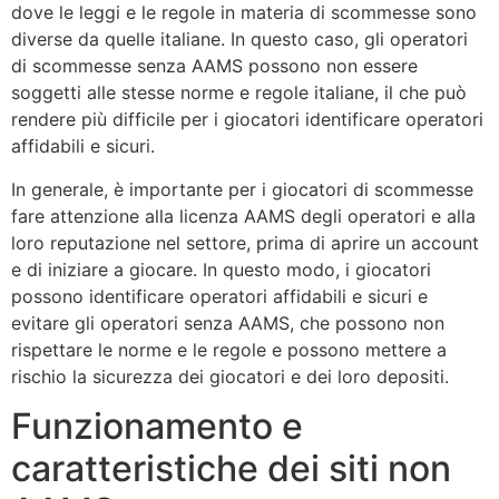
dove le leggi e le regole in materia di scommesse sono
diverse da quelle italiane. In questo caso, gli operatori
di scommesse senza AAMS possono non essere
soggetti alle stesse norme e regole italiane, il che può
rendere più difficile per i giocatori identificare operatori
affidabili e sicuri.
In generale, è importante per i giocatori di scommesse
fare attenzione alla licenza AAMS degli operatori e alla
loro reputazione nel settore, prima di aprire un account
e di iniziare a giocare. In questo modo, i giocatori
possono identificare operatori affidabili e sicuri e
evitare gli operatori senza AAMS, che possono non
rispettare le norme e le regole e possono mettere a
rischio la sicurezza dei giocatori e dei loro depositi.
Funzionamento e
caratteristiche dei siti non