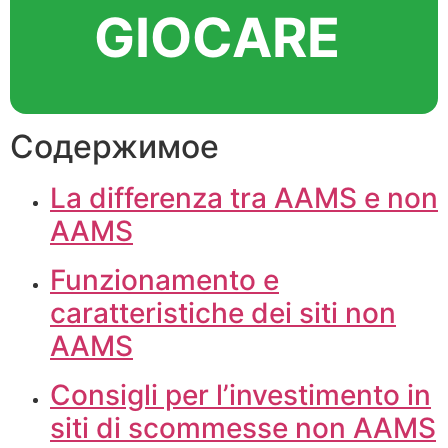
GIOCARE
Содержимое
La differenza tra AAMS e non
AAMS
Funzionamento e
caratteristiche dei siti non
AAMS
Consigli per l’investimento in
siti di scommesse non AAMS