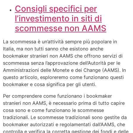
Consigli specifici per
l’investimento in siti di
scommesse non AAMS
La scommessa è un’attività sempre più popolare in
Italia, ma non tutti sanno che esistono anche
bookmaker stranieri non AAMS che offrono servizi di
scommessa senza l’approvazione dell’Autorità per le
Amministrazioni delle Monete e dei Change (AAMS). In
questo articolo, esploreremo come funzionano questi
bookmaker e cosa significa per gli utenti.
Per comprendere come funzionano i bookmaker
stranieri non AAMS, è necessario prima di tutto capire
cosa sono e come funzionano le scommesse
tradizionali. Le scommesse tradizionali sono gestite da
bookmaker autorizzati e regolamentati dall’AAMS, che
controlla e verifica la corretta gestione dei fondi e delle