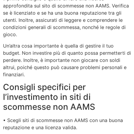
approfondita sul sito di scommesse non AAMS. Verifica
se è licenziato e se ha una buona reputazione tra gli
utenti. Inoltre, assicurati di leggere e comprendere le
condizioni generali di scommessa, nonché le regole di
gioco.
Un’altra cosa importante è quella di gestire il tuo
budget. Non investire più di quanto possa permetterti di
perdere. Inoltre, è importante non giocare con soldi
altrui, poiché questo può causare problemi personali e
finanziari.
Consigli specifici per
l’investimento in siti di
scommesse non AAMS
• Scegli siti di scommesse non AAMS con una buona
reputazione e una licenza valida.