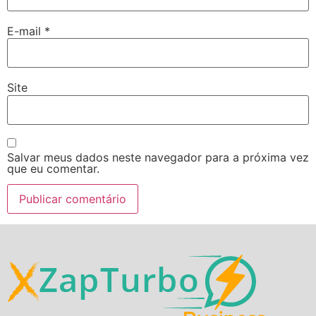
E-mail
*
Site
Salvar meus dados neste navegador para a próxima vez
que eu comentar.