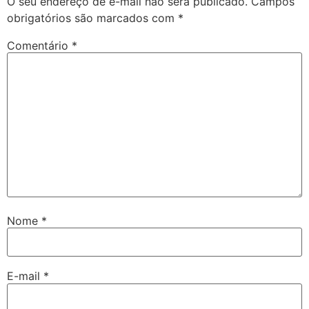
O seu endereço de e-mail não será publicado.
Campos
obrigatórios são marcados com
*
Comentário
*
Nome
*
E-mail
*