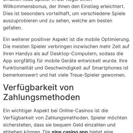
Willkommensbonus, der ihnen den Einstieg erleichtert.
Dies ist besonders vorteilhaft, um verschiedene Spiele
auszuprobieren und zu sehen, welche am besten
gefallen.
Ein weiterer positiver Aspekt ist die mobile Optimierung.
Die meisten Spieler verbringen inzwischen mehr Zeit auf
ihren Handys als auf Desktop-Computern, sodass die
App sorgfältig für mobile Geräte entwickelt wurde. Ihre
Funktionalität und Geschwindigkeit auf Smartphones ist
bemerkenswert und hat viele Treue-Spieler gewonnen.
Verfügbarkeit von
Zahlungsmethoden
Ein wichtiger Aspekt bei Online-Casinos ist die
Verfügbarkeit von Zahlungsmethoden. Spieler möchten
sicherstellen, dass sie bequem Geld einzahlen und
abheben können. Die
nine casino app
bietet eine