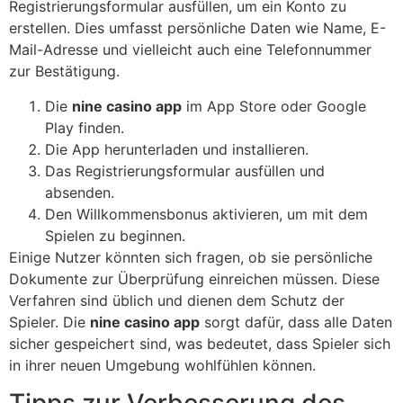
Registrierungsformular ausfüllen, um ein Konto zu
erstellen. Dies umfasst persönliche Daten wie Name, E-
Mail-Adresse und vielleicht auch eine Telefonnummer
zur Bestätigung.
Die
nine casino app
im App Store oder Google
Play finden.
Die App herunterladen und installieren.
Das Registrierungsformular ausfüllen und
absenden.
Den Willkommensbonus aktivieren, um mit dem
Spielen zu beginnen.
Einige Nutzer könnten sich fragen, ob sie persönliche
Dokumente zur Überprüfung einreichen müssen. Diese
Verfahren sind üblich und dienen dem Schutz der
Spieler. Die
nine casino app
sorgt dafür, dass alle Daten
sicher gespeichert sind, was bedeutet, dass Spieler sich
in ihrer neuen Umgebung wohlfühlen können.