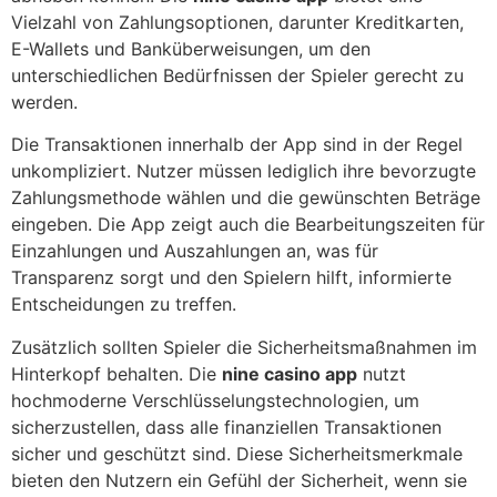
Vielzahl von Zahlungsoptionen, darunter Kreditkarten,
E-Wallets und Banküberweisungen, um den
unterschiedlichen Bedürfnissen der Spieler gerecht zu
werden.
Die Transaktionen innerhalb der App sind in der Regel
unkompliziert. Nutzer müssen lediglich ihre bevorzugte
Zahlungsmethode wählen und die gewünschten Beträge
eingeben. Die App zeigt auch die Bearbeitungszeiten für
Einzahlungen und Auszahlungen an, was für
Transparenz sorgt und den Spielern hilft, informierte
Entscheidungen zu treffen.
Zusätzlich sollten Spieler die Sicherheitsmaßnahmen im
Hinterkopf behalten. Die
nine casino app
nutzt
hochmoderne Verschlüsselungstechnologien, um
sicherzustellen, dass alle finanziellen Transaktionen
sicher und geschützt sind. Diese Sicherheitsmerkmale
bieten den Nutzern ein Gefühl der Sicherheit, wenn sie