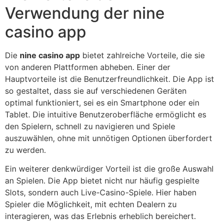
Verwendung der nine
casino app
Die
nine casino app
bietet zahlreiche Vorteile, die sie
von anderen Plattformen abheben. Einer der
Hauptvorteile ist die Benutzerfreundlichkeit. Die App ist
so gestaltet, dass sie auf verschiedenen Geräten
optimal funktioniert, sei es ein Smartphone oder ein
Tablet. Die intuitive Benutzeroberfläche ermöglicht es
den Spielern, schnell zu navigieren und Spiele
auszuwählen, ohne mit unnötigen Optionen überfordert
zu werden.
Ein weiterer denkwürdiger Vorteil ist die große Auswahl
an Spielen. Die App bietet nicht nur häufig gespielte
Slots, sondern auch Live-Casino-Spiele. Hier haben
Spieler die Möglichkeit, mit echten Dealern zu
interagieren, was das Erlebnis erheblich bereichert.