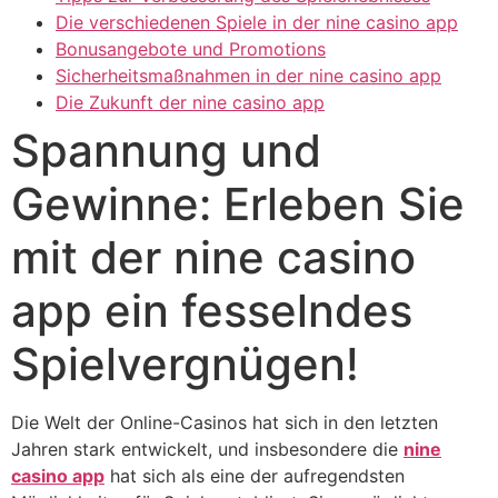
Die verschiedenen Spiele in der nine casino app
Bonusangebote und Promotions
Sicherheitsmaßnahmen in der nine casino app
Die Zukunft der nine casino app
Spannung und
Gewinne: Erleben Sie
mit der nine casino
app ein fesselndes
Spielvergnügen!
Die Welt der Online-Casinos hat sich in den letzten
Jahren stark entwickelt, und insbesondere die
nine
casino app
hat sich als eine der aufregendsten