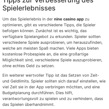
Tipps zur Verbesserung des
Spielerlebnisses
Um das Spielerlebnis in der
nine casino app
zu
optimieren, gibt es verschiedene Tipps, die Spieler
befolgen können. Zunächst ist es wichtig, das
verfügbare Spielangebot zu erkunden. Spieler sollten
verschiedene Spiele ausprobieren, um herauszufinden,
welche am meisten Spaß machen. Viele Apps bieten
kostenlose Probespiele an, die eine großartige
Möglichkeit sind, verschiedene Spiele auszuprobieren,
ohne echtes Geld zu setzen.
Ein weiterer wertvoller Tipp ist das Setzen von Zeit-
und Geldlimits. Spieler sollten sich darauf einstellen, wie
viel Zeit sie in der App verbringen möchten, und eine
Budgetplanung durchführen. Dies hilft,
verantwortungsvoll zu spielen und zu verhindern, dass
das Spielen überhandnimmt.