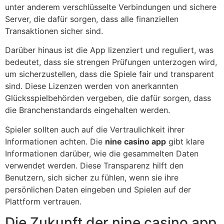
unter anderem verschlüsselte Verbindungen und sichere
Server, die dafür sorgen, dass alle finanziellen
Transaktionen sicher sind.
Darüber hinaus ist die App lizenziert und reguliert, was
bedeutet, dass sie strengen Prüfungen unterzogen wird,
um sicherzustellen, dass die Spiele fair und transparent
sind. Diese Lizenzen werden von anerkannten
Glücksspielbehörden vergeben, die dafür sorgen, dass
die Branchenstandards eingehalten werden.
Spieler sollten auch auf die Vertraulichkeit ihrer
Informationen achten. Die
nine casino app
gibt klare
Informationen darüber, wie die gesammelten Daten
verwendet werden. Diese Transparenz hilft den
Benutzern, sich sicher zu fühlen, wenn sie ihre
persönlichen Daten eingeben und Spielen auf der
Plattform vertrauen.
Die Zukunft der nine casino app