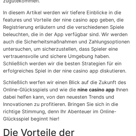
zugutekommen.
In diesem Artikel werden wir tiefere Einblicke in die
features und Vorteile der nine casino app geben, die
Registrierung erläutern und die verschiedenen Spiele
beleuchten, die in der App verfügbar sind. Wir werden
auch die Sicherheitsmaßnahmen und Zahlungsoptionen
untersuchen, um sicherzustellen, dass Spieler eine
vertrauensvolle und sichere Umgebung haben.
Schließlich werden wir die besten Strategien für ein
erfolgreiches Spiel in der nine casino app diskutieren.
Schließlich werfen wir einen Blick auf die Zukunft des
Online-Glücksspiels und wie die
nine casino app
Ihnen
dabei helfen kann, von den neuesten Trends und
Innovationen zu profitieren. Bringen Sie sich in die
richtige Stimmung, denn Ihr Abenteuer im Online-
Glücksspiel beginnt hier!
Die Vorteile der