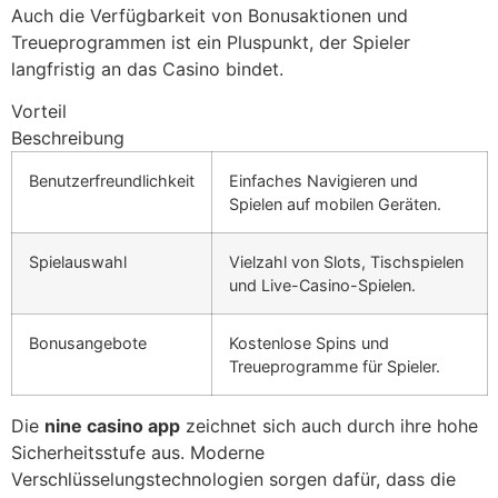
Auch die Verfügbarkeit von Bonusaktionen und
Treueprogrammen ist ein Pluspunkt, der Spieler
langfristig an das Casino bindet.
Vorteil
Beschreibung
Benutzerfreundlichkeit
Einfaches Navigieren und
Spielen auf mobilen Geräten.
Spielauswahl
Vielzahl von Slots, Tischspielen
und Live-Casino-Spielen.
Bonusangebote
Kostenlose Spins und
Treueprogramme für Spieler.
Die
nine casino app
zeichnet sich auch durch ihre hohe
Sicherheitsstufe aus. Moderne
Verschlüsselungstechnologien sorgen dafür, dass die