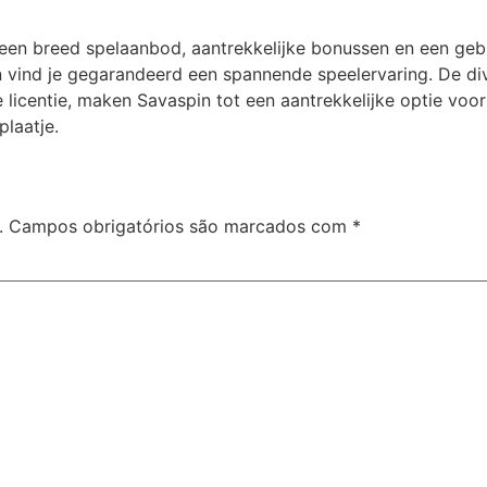
een breed spelaanbod, aantrekkelijke bonussen en een gebru
in vind je gegarandeerd een spannende speelervaring. De div
 licentie, maken Savaspin tot een aantrekkelijke optie voo
plaatje.
.
Campos obrigatórios são marcados com
*