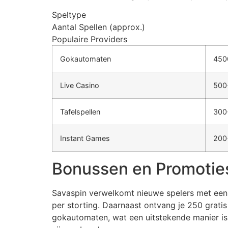
Speltype
Aantal Spellen (approx.)
Populaire Providers
Gokautomaten
450
Live Casino
500
Tafelspellen
300
Instant Games
200
Bonussen en Promotie
Savaspin verwelkomt nieuwe spelers met een a
per storting. Daarnaast ontvang je 250 gratis
gokautomaten, wat een uitstekende manier is