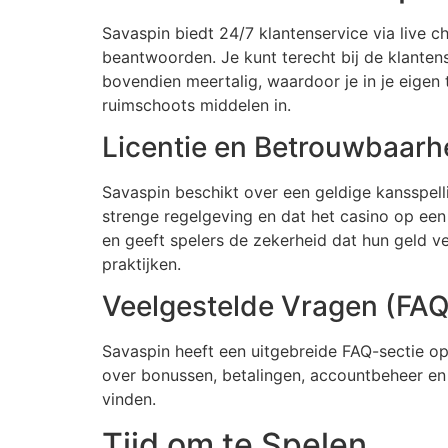
Savaspin biedt 24/7 klantenservice via live c
beantwoorden. Je kunt terecht bij de klanten
bovendien meertalig, waardoor je in je eigen
ruimschoots middelen in.
Licentie en Betrouwbaarh
Savaspin beschikt over een geldige kansspell
strenge regelgeving en dat het casino op een
en geeft spelers de zekerheid dat hun geld ve
praktijken.
Veelgestelde Vragen (FAQ
Savaspin heeft een uitgebreide FAQ-sectie op
over bonussen, betalingen, accountbeheer en 
vinden.
Tijd om te Spelen