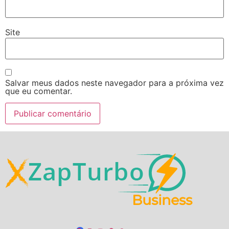
Site
Salvar meus dados neste navegador para a próxima vez
que eu comentar.