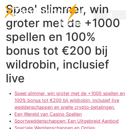
Speel slimmer, win
groter met de +1000
spellen en 100%
bonus tot €200 bij
wildrobin, inclusief
live
Speel slimmer, win groter met de +1000 spellen en
100% bonus tot €200 bij wildrobin, inclusief live
weddenschappen en snelle crypto-betalingen.
Een Wereld van Casino Spellen
Sportweddenschappen: Een Uitgebreid Aanbod
Speciale Weddenschappen en Opties