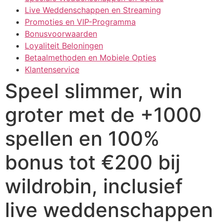
Live Weddenschappen en Streaming
Promoties en VIP-Programma
Bonusvoorwaarden
Loyaliteit Beloningen
Betaalmethoden en Mobiele Opties
Klantenservice
Speel slimmer, win
groter met de +1000
spellen en 100%
bonus tot €200 bij
wildrobin, inclusief
live weddenschappen