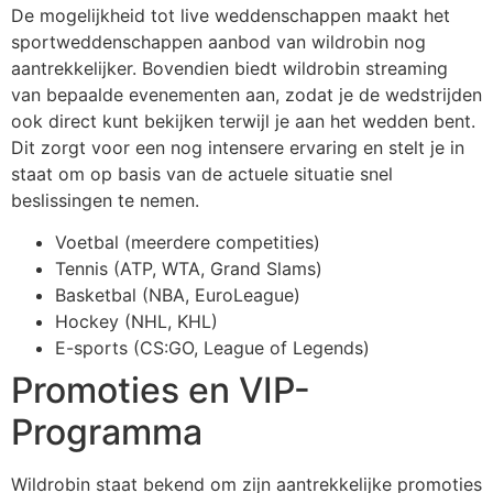
De mogelijkheid tot live weddenschappen maakt het
sportweddenschappen aanbod van wildrobin nog
aantrekkelijker. Bovendien biedt wildrobin streaming
van bepaalde evenementen aan, zodat je de wedstrijden
ook direct kunt bekijken terwijl je aan het wedden bent.
Dit zorgt voor een nog intensere ervaring en stelt je in
staat om op basis van de actuele situatie snel
beslissingen te nemen.
Voetbal (meerdere competities)
Tennis (ATP, WTA, Grand Slams)
Basketbal (NBA, EuroLeague)
Hockey (NHL, KHL)
E-sports (CS:GO, League of Legends)
Promoties en VIP-
Programma
Wildrobin staat bekend om zijn aantrekkelijke promoties