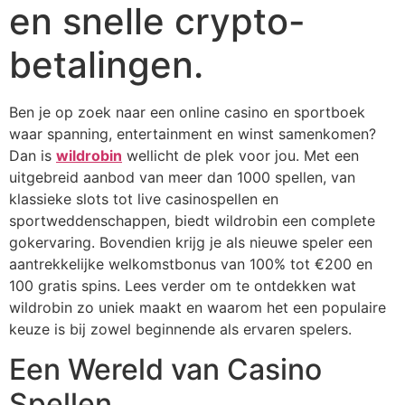
en snelle crypto-
betalingen.
Ben je op zoek naar een online casino en sportboek
waar spanning, entertainment en winst samenkomen?
Dan is
wildrobin
wellicht de plek voor jou. Met een
uitgebreid aanbod van meer dan 1000 spellen, van
klassieke slots tot live casinospellen en
sportweddenschappen, biedt wildrobin een complete
gokervaring. Bovendien krijg je als nieuwe speler een
aantrekkelijke welkomstbonus van 100% tot €200 en
100 gratis spins. Lees verder om te ontdekken wat
wildrobin zo uniek maakt en waarom het een populaire
keuze is bij zowel beginnende als ervaren spelers.
Een Wereld van Casino
Spellen