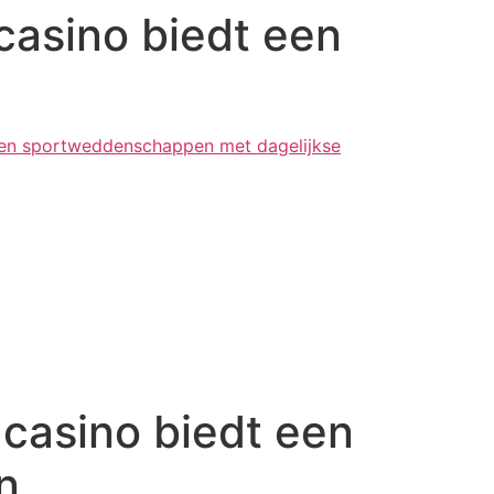
 casino biedt een
temas
Como usar
Comprar
ie en sportweddenschappen met dagelijkse
 casino biedt een
n