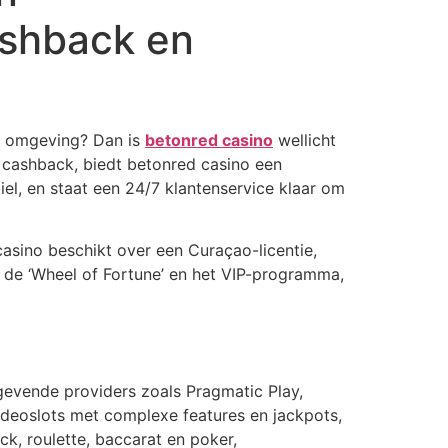
ashback en
e omgeving? Dan is
betonred casino
wellicht
 cashback, biedt betonred casino een
el, en staat een 24/7 klantenservice klaar om
casino beschikt over een Curaçao-licentie,
s de ‘Wheel of Fortune’ en het VIP-programma,
evende providers zoals Pragmatic Play,
 videoslots met complexe features en jackpots,
ck, roulette, baccarat en poker,