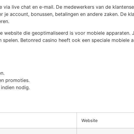
e via live chat en e-mail. De medewerkers van de klantense
r je account, bonussen, betalingen en andere zaken. De kla
eren.
ke website die geoptimaliseerd is voor mobiele apparaten. 
llen spelen. Betonred casino heeft ook een speciale mobiele 
en.
en promoties.
indien nodig.
Website