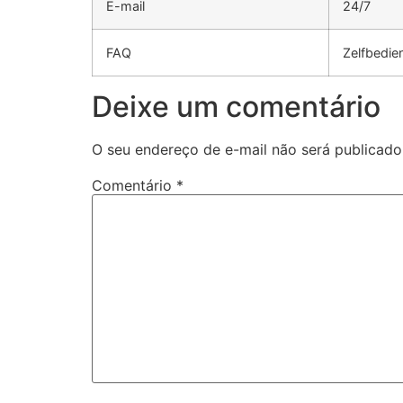
E-mail
24/7
FAQ
Zelfbedie
Deixe um comentário
O seu endereço de e-mail não será publicado
Comentário
*