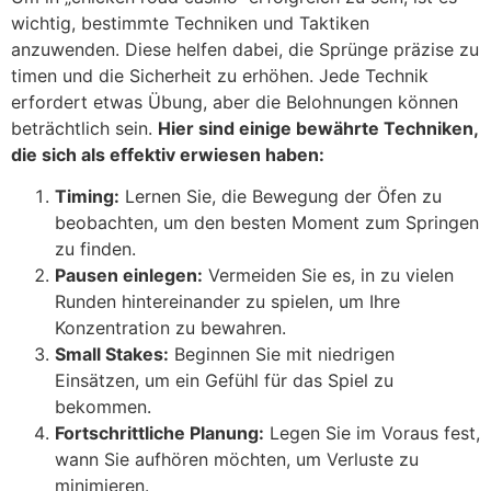
wichtig, bestimmte Techniken und Taktiken
anzuwenden. Diese helfen dabei, die Sprünge präzise zu
timen und die Sicherheit zu erhöhen. Jede Technik
erfordert etwas Übung, aber die Belohnungen können
beträchtlich sein.
Hier sind einige bewährte Techniken,
die sich als effektiv erwiesen haben:
Timing:
Lernen Sie, die Bewegung der Öfen zu
beobachten, um den besten Moment zum Springen
zu finden.
Pausen einlegen:
Vermeiden Sie es, in zu vielen
Runden hintereinander zu spielen, um Ihre
Konzentration zu bewahren.
Small Stakes:
Beginnen Sie mit niedrigen
Einsätzen, um ein Gefühl für das Spiel zu
bekommen.
Fortschrittliche Planung:
Legen Sie im Voraus fest,
wann Sie aufhören möchten, um Verluste zu
minimieren.