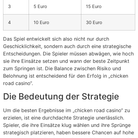
3
5 Euro
15 Euro
4
10 Euro
30 Euro
Das Spiel entwickelt sich also nicht nur durch
Geschicklichkeit, sondern auch durch eine strategische
Entscheidungen. Die Spieler müssen abwägen, wie hoch
sie ihre Einsätze setzen und wann der beste Zeitpunkt
zum Springen ist. Die Balance zwischen Risiko und
Belohnung ist entscheidend für den Erfolg in „chicken
road casino“.
Die Bedeutung der Strategie
Um die besten Ergebnisse im „chicken road casino“ zu
erzielen, ist eine durchdachte Strategie unerlässlich.
Spieler, die ihre Einsätze klug wählen und ihre Sprünge
strategisch platzieren, haben bessere Chancen auf hohe