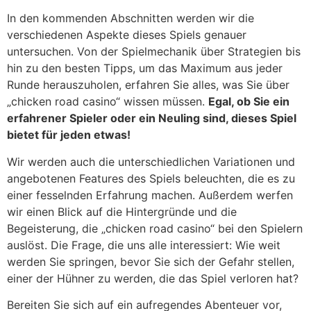
In den kommenden Abschnitten werden wir die
verschiedenen Aspekte dieses Spiels genauer
untersuchen. Von der Spielmechanik über Strategien bis
hin zu den besten Tipps, um das Maximum aus jeder
Runde herauszuholen, erfahren Sie alles, was Sie über
„chicken road casino“ wissen müssen.
Egal, ob Sie ein
erfahrener Spieler oder ein Neuling sind, dieses Spiel
bietet für jeden etwas!
Wir werden auch die unterschiedlichen Variationen und
angebotenen Features des Spiels beleuchten, die es zu
einer fesselnden Erfahrung machen. Außerdem werfen
wir einen Blick auf die Hintergründe und die
Begeisterung, die „chicken road casino“ bei den Spielern
auslöst. Die Frage, die uns alle interessiert: Wie weit
werden Sie springen, bevor Sie sich der Gefahr stellen,
einer der Hühner zu werden, die das Spiel verloren hat?
Bereiten Sie sich auf ein aufregendes Abenteuer vor,