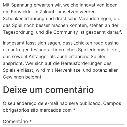
Mit Spannung erwarten wir, welche innovativen Ideen
die Entwickler in Zukunft umsetzen werden.
Schenkenerfahrung und drastische Veränderungen, die
das Spiel noch besser machen könnten, stehen an der
Tagesordnung, und die Community ist gespannt darauf.
Insgesamt lässt sich sagen, dass „chicken road casino“
ein aufregendes und aktionreiches Spielerlebnis bietet,
das sowohl Anfänger als auch erfahrene Spieler
anspricht. Wer sich auf die Herausforderungen des
Spiels einlässt, wird mit Nervenkitzel und potenziellen
Gewinnen belohnt!
Deixe um comentário
O seu endereço de e-mail não será publicado.
Campos
obrigatórios são marcados com
*
Comentário
*