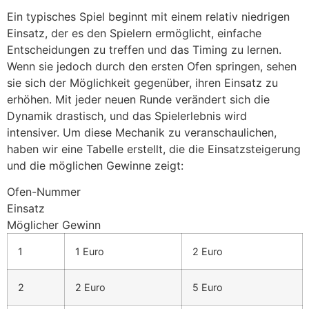
Ein typisches Spiel beginnt mit einem relativ niedrigen
Einsatz, der es den Spielern ermöglicht, einfache
Entscheidungen zu treffen und das Timing zu lernen.
Wenn sie jedoch durch den ersten Ofen springen, sehen
sie sich der Möglichkeit gegenüber, ihren Einsatz zu
erhöhen. Mit jeder neuen Runde verändert sich die
Dynamik drastisch, und das Spielerlebnis wird
intensiver. Um diese Mechanik zu veranschaulichen,
haben wir eine Tabelle erstellt, die die Einsatzsteigerung
und die möglichen Gewinne zeigt:
Ofen-Nummer
Einsatz
Möglicher Gewinn
1
1 Euro
2 Euro
2
2 Euro
5 Euro