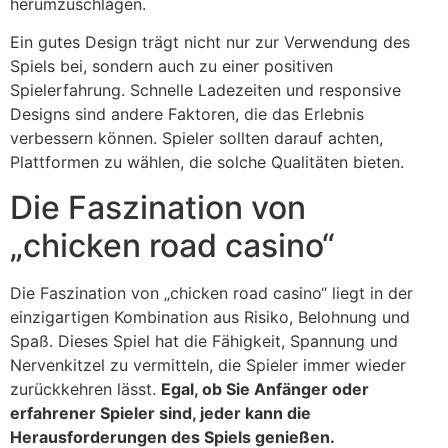
herumzuschlagen.
Ein gutes Design trägt nicht nur zur Verwendung des
Spiels bei, sondern auch zu einer positiven
Spielerfahrung. Schnelle Ladezeiten und responsive
Designs sind andere Faktoren, die das Erlebnis
verbessern können. Spieler sollten darauf achten,
Plattformen zu wählen, die solche Qualitäten bieten.
Die Faszination von
„chicken road casino“
Die Faszination von „chicken road casino“ liegt in der
einzigartigen Kombination aus Risiko, Belohnung und
Spaß. Dieses Spiel hat die Fähigkeit, Spannung und
Nervenkitzel zu vermitteln, die Spieler immer wieder
zurückkehren lässt.
Egal, ob Sie Anfänger oder
erfahrener Spieler sind, jeder kann die
Herausforderungen des Spiels genießen.