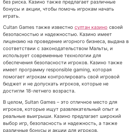
без риска. Казино также предлагает различные
бонусы и акции, чтобы помочь игрокам начать
играть.
Сultan Games также известно
султан казино
своей
безопасностью и надежностью. Казино имеет
лицензию на проведение игорного бизнеса, выдана в
соответствии с законодательством Мальты, и
использует современные технологии для
обеспечения безопасности игроков. Казино также
имеет программу responsible gaming, которая
помогает игрокам контролировать свой игровой
бюджет и не допускать игроков, которые не
достигли 18-летнего возраста.
В целом, Sultan Games – это отличное место для
игроков, которые ищут развлекательный опыт и
реальные выигрыши. Казино предлагает широкий
выбор игр, безопасность и надежность, а также
различные бонусы и акции для игроков.