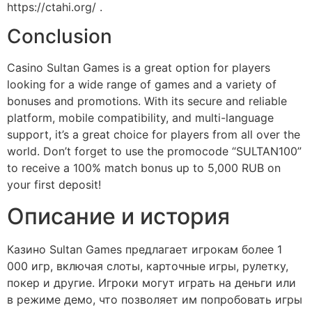
https://ctahi.org/ .
Conclusion
Casino Sultan Games is a great option for players
looking for a wide range of games and a variety of
bonuses and promotions. With its secure and reliable
platform, mobile compatibility, and multi-language
support, it’s a great choice for players from all over the
world. Don’t forget to use the promocode “SULTAN100”
to receive a 100% match bonus up to 5,000 RUB on
your first deposit!
Описание и история
Казино Sultan Games предлагает игрокам более 1
000 игр, включая слоты, карточные игры, рулетку,
покер и другие. Игроки могут играть на деньги или
в режиме демо, что позволяет им попробовать игры