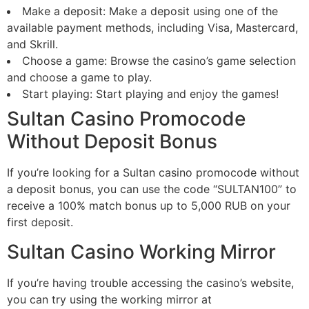
Make a deposit: Make a deposit using one of the
available payment methods, including Visa, Mastercard,
and Skrill.
Choose a game: Browse the casino’s game selection
and choose a game to play.
Start playing: Start playing and enjoy the games!
Sultan Casino Promocode
Without Deposit Bonus
If you’re looking for a Sultan casino promocode without
a deposit bonus, you can use the code “SULTAN100” to
receive a 100% match bonus up to 5,000 RUB on your
first deposit.
Sultan Casino Working Mirror
If you’re having trouble accessing the casino’s website,
you can try using the working mirror at