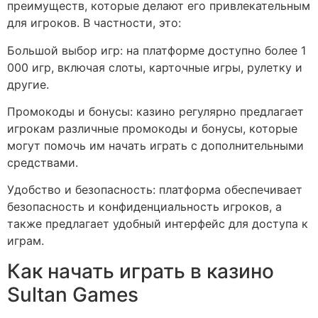
преимуществ, которые делают его привлекательным
для игроков. В частности, это:
Большой выбор игр: на платформе доступно более 1
000 игр, включая слоты, карточные игры, рулетку и
другие.
Промокоды и бонусы: казино регулярно предлагает
игрокам различные промокоды и бонусы, которые
могут помочь им начать играть с дополнительными
средствами.
Удобство и безопасность: платформа обеспечивает
безопасность и конфиденциальность игроков, а
также предлагает удобный интерфейс для доступа к
играм.
Как начать играть в казино
Sultan Games