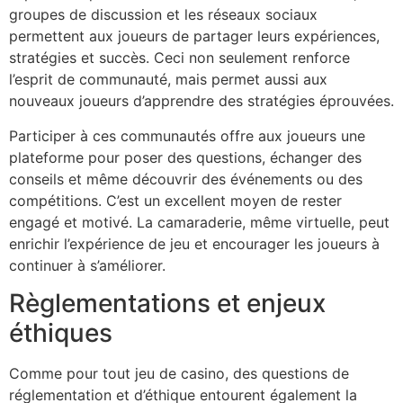
groupes de discussion et les réseaux sociaux
permettent aux joueurs de partager leurs expériences,
stratégies et succès. Ceci non seulement renforce
l’esprit de communauté, mais permet aussi aux
nouveaux joueurs d’apprendre des stratégies éprouvées.
Participer à ces communautés offre aux joueurs une
plateforme pour poser des questions, échanger des
conseils et même découvrir des événements ou des
compétitions. C’est un excellent moyen de rester
engagé et motivé. La camaraderie, même virtuelle, peut
enrichir l’expérience de jeu et encourager les joueurs à
continuer à s’améliorer.
Règlementations et enjeux
éthiques
Comme pour tout jeu de casino, des questions de
réglementation et d’éthique entourent également la