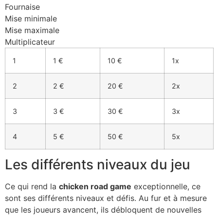
Fournaise
Mise minimale
Mise maximale
Multiplicateur
1
1 €
10 €
1x
2
2 €
20 €
2x
3
3 €
30 €
3x
4
5 €
50 €
5x
Les différents niveaux du jeu
Ce qui rend la
chicken road game
exceptionnelle, ce
sont ses différents niveaux et défis. Au fur et à mesure
que les joueurs avancent, ils débloquent de nouvelles