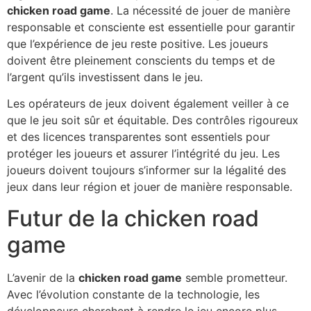
chicken road game
. La nécessité de jouer de manière
responsable et consciente est essentielle pour garantir
que l’expérience de jeu reste positive. Les joueurs
doivent être pleinement conscients du temps et de
l’argent qu’ils investissent dans le jeu.
Les opérateurs de jeux doivent également veiller à ce
que le jeu soit sûr et équitable. Des contrôles rigoureux
et des licences transparentes sont essentiels pour
protéger les joueurs et assurer l’intégrité du jeu. Les
joueurs doivent toujours s’informer sur la légalité des
jeux dans leur région et jouer de manière responsable.
Futur de la chicken road
game
L’avenir de la
chicken road game
semble prometteur.
Avec l’évolution constante de la technologie, les
développeurs cherchent à rendre le jeu encore plus