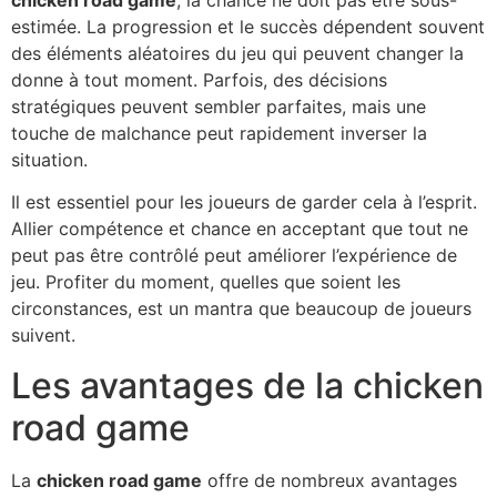
estimée. La progression et le succès dépendent souvent
des éléments aléatoires du jeu qui peuvent changer la
donne à tout moment. Parfois, des décisions
stratégiques peuvent sembler parfaites, mais une
touche de malchance peut rapidement inverser la
situation.
Il est essentiel pour les joueurs de garder cela à l’esprit.
Allier compétence et chance en acceptant que tout ne
peut pas être contrôlé peut améliorer l’expérience de
jeu. Profiter du moment, quelles que soient les
circonstances, est un mantra que beaucoup de joueurs
suivent.
Les avantages de la chicken
road game
La
chicken road game
offre de nombreux avantages