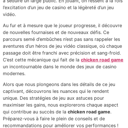
à séduire un large public. En jouant, on ressent à la fois
l’excitation d’un jeu de casino et la légèreté d’un jeu
vidéo.
Au fur et à mesure que le joueur progresse, il découvre
de nouvelles fournaises et de nouveaux défis. Ce
parcours semé d’embûches n’est pas sans rappeler les
aventures d’un héros de jeu vidéo classique, où chaque
passage doit être franchi avec précision et sang-froid.
C’est cette mécanique qui fait de la
chicken road game
un incontournable dans le monde des jeux de casino
modernes.
Alors que nous plongeons dans les détails de ce jeu
captivant, découvrons les nuances qui le rendent
unique. Des stratégies de jeu aux astuces pour
maximiser les gains, nous explorerons chaque aspect
qui contribue au succès de la
chicken road game
.
Préparez-vous à faire le plein de conseils et de
recommandations pour améliorer vos performances !