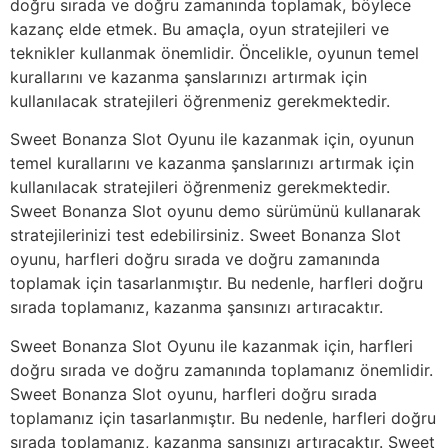
doğru sırada ve doğru zamanında toplamak, böylece
kazanç elde etmek. Bu amaçla, oyun stratejileri ve
teknikler kullanmak önemlidir. Öncelikle, oyunun temel
kurallarını ve kazanma şanslarınızı artırmak için
kullanılacak stratejileri öğrenmeniz gerekmektedir.
Sweet Bonanza Slot Oyunu ile kazanmak için, oyunun
temel kurallarını ve kazanma şanslarınızı artırmak için
kullanılacak stratejileri öğrenmeniz gerekmektedir.
Sweet Bonanza Slot oyunu demo sürümünü kullanarak
stratejilerinizi test edebilirsiniz. Sweet Bonanza Slot
oyunu, harfleri doğru sırada ve doğru zamanında
toplamak için tasarlanmıştır. Bu nedenle, harfleri doğru
sırada toplamanız, kazanma şansınızı artıracaktır.
Sweet Bonanza Slot Oyunu ile kazanmak için, harfleri
doğru sırada ve doğru zamanında toplamanız önemlidir.
Sweet Bonanza Slot oyunu, harfleri doğru sırada
toplamanız için tasarlanmıştır. Bu nedenle, harfleri doğru
sırada toplamanız, kazanma şansınızı artıracaktır. Sweet