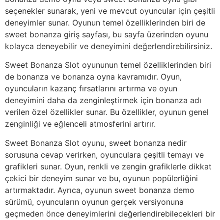
seçenekler sunarak, yeni ve mevcut oyuncular için çeşitli
deneyimler sunar. Oyunun temel özelliklerinden biri de
sweet bonanza giriş sayfası, bu sayfa üzerinden oyunu
kolayca deneyebilir ve deneyimini değerlendirebilirsiniz.
Sweet Bonanza Slot oyununun temel özelliklerinden biri
de bonanza ve bonanza oyna kavramıdır. Oyun,
oyuncuların kazanç fırsatlarını artırma ve oyun
deneyimini daha da zenginleştirmek için bonanza adı
verilen özel özellikler sunar. Bu özellikler, oyunun genel
zenginliği ve eğlenceli atmosferini artırır.
Sweet Bonanza Slot oyunu, sweet bonanza nedir
sorusuna cevap verirken, oyunculara çeşitli temayı ve
grafikleri sunar. Oyun, renkli ve zengin grafiklerle dikkat
çekici bir deneyim sunar ve bu, oyunun popülerliğini
artırmaktadır. Ayrıca, oyunun sweet bonanza demo
sürümü, oyuncuların oyunun gerçek versiyonuna
geçmeden önce deneyimlerini değerlendirebilecekleri bir