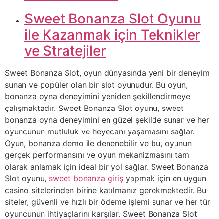
Sweet Bonanza Slot Oyunu
ile Kazanmak için Teknikler
ve Stratejiler
Sweet Bonanza Slot, oyun dünyasında yeni bir deneyim
sunan ve popüler olan bir slot oyunudur. Bu oyun,
bonanza oyna deneyimini yeniden şekillendirmeye
çalışmaktadır. Sweet Bonanza Slot oyunu, sweet
bonanza oyna deneyimini en güzel şekilde sunar ve her
oyuncunun mutluluk ve heyecanı yaşamasını sağlar.
Oyun, bonanza demo ile denenebilir ve bu, oyunun
gerçek performansını ve oyun mekanizmasını tam
olarak anlamak için ideal bir yol sağlar. Sweet Bonanza
Slot oyunu,
sweet bonanza giriş
yapmak için en uygun
casino sitelerinden birine katılmanız gerekmektedir. Bu
siteler, güvenli ve hızlı bir ödeme işlemi sunar ve her tür
oyuncunun ihtiyaçlarını karşılar. Sweet Bonanza Slot