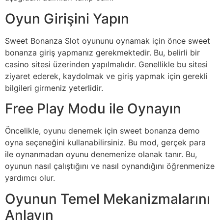
Oyun Girişini Yapın
Sweet Bonanza Slot oyununu oynamak için önce sweet
bonanza giriş yapmanız gerekmektedir. Bu, belirli bir
casino sitesi üzerinden yapılmalıdır. Genellikle bu sitesi
ziyaret ederek, kaydolmak ve giriş yapmak için gerekli
bilgileri girmeniz yeterlidir.
Free Play Modu ile Oynayın
Öncelikle, oyunu denemek için sweet bonanza demo
oyna seçeneğini kullanabilirsiniz. Bu mod, gerçek para
ile oynanmadan oyunu denemenize olanak tanır. Bu,
oyunun nasıl çalıştığını ve nasıl oynandığını öğrenmenize
yardımcı olur.
Oyunun Temel Mekanizmalarını
Anlayın