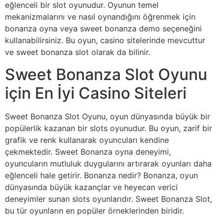
eğlenceli bir slot oyunudur. Oyunun temel
mekanizmalarını ve nasıl oynandığını öğrenmek için
bonanza oyna veya sweet bonanza demo seçeneğini
kullanabilirsiniz. Bu oyun, casino sitelerinde mevcuttur
ve sweet bonanza slot olarak da bilinir.
Sweet Bonanza Slot Oyunu
için En İyi Casino Siteleri
Sweet Bonanza Slot Oyunu, oyun dünyasında büyük bir
popülerlik kazanan bir slots oyunudur. Bu oyun, zarif bir
grafik ve renk kullanarak oyuncuları kendine
çekmektedir. Sweet Bonanza oyna deneyimi,
oyuncuların mutluluk duygularını artırarak oyunları daha
eğlenceli hale getirir. Bonanza nedir? Bonanza, oyun
dünyasında büyük kazançlar ve heyecan verici
deneyimler sunan slots oyunlarıdır. Sweet Bonanza Slot,
bu tür oyunların en popüler örneklerinden biridir.