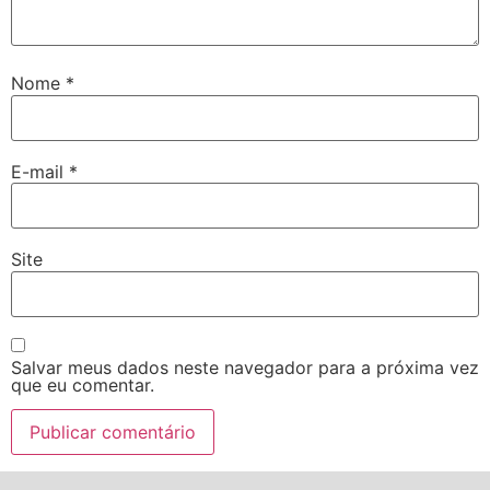
Nome
*
E-mail
*
Site
Salvar meus dados neste navegador para a próxima vez
que eu comentar.