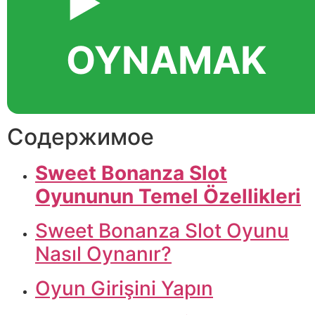
▶️
OYNAMAK
Содержимое
Sweet Bonanza Slot
Oyununun Temel Özellikleri
Sweet Bonanza Slot Oyunu
Nasıl Oynanır?
Oyun Girişini Yapın