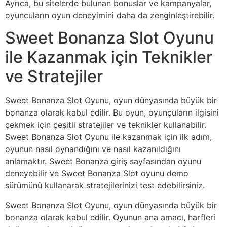
Ayrıca, bu sitelerde bulunan bonuslar ve kampanyalar,
oyuncuların oyun deneyimini daha da zenginleştirebilir.
Sweet Bonanza Slot Oyunu
ile Kazanmak için Teknikler
ve Stratejiler
Sweet Bonanza Slot Oyunu, oyun dünyasında büyük bir
bonanza olarak kabul edilir. Bu oyun, oyunçuların ilgisini
çekmek için çeşitli stratejiler ve teknikler kullanabilir.
Sweet Bonanza Slot Oyunu ile kazanmak için ilk adım,
oyunun nasıl oynandığını ve nasıl kazanıldığını
anlamaktır. Sweet Bonanza giriş sayfasından oyunu
deneyebilir ve Sweet Bonanza Slot oyunu demo
sürümünü kullanarak stratejilerinizi test edebilirsiniz.
Sweet Bonanza Slot Oyunu, oyun dünyasında büyük bir
bonanza olarak kabul edilir. Oyunun ana amacı, harfleri