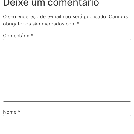
Deixe um comentário
O seu endereço de e-mail não será publicado.
Campos
obrigatórios são marcados com
*
Comentário
*
Nome
*