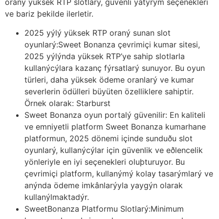
oraný yüksek RTP slotlarý, güvenli yatýrým seçenekleri
ve bariz þekilde ilerletir.
2025 yýlý yüksek RTP oraný sunan slot
oyunlarý:Sweet Bonanza çevrimiçi kumar sitesi,
2025 yýlýnda yüksek RTP’ye sahip slotlarla
kullanýcýlara kazanç fýrsatlarý sunuyor. Bu oyun
türleri, daha yüksek ödeme oranlarý ve kumar
severlerin ödülleri büyüten özelliklere sahiptir.
Örnek olarak: Starburst
Sweet Bonanza oyun portalý güvenilir: En kaliteli
ve emniyetli platform Sweet Bonanza kumarhane
platformun, 2025 dönemi içinde sunduðu slot
oyunlarý, kullanýcýlar için güvenlik ve eðlencelik
yönleriyle en iyi seçenekleri oluþturuyor. Bu
çevrimiçi platform, kullanýmý kolay tasarýmlarý ve
anýnda ödeme imkânlarýyla yaygýn olarak
kullanýlmaktadýr.
SweetBonanza Platformu Slotlarý:Minimum