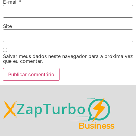
E-mail
*
Site
Salvar meus dados neste navegador para a próxima vez
que eu comentar.