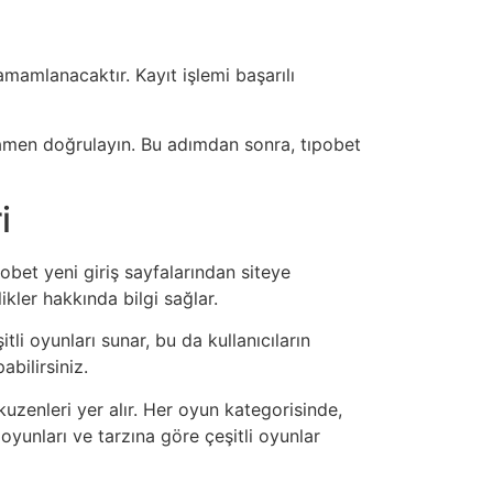
mamlanacaktır. Kayıt işlemi başarılı
mamen doğrulayın. Bu adımdan sonra, tıpobet
i
obet yeni giriş sayfalarından siteye
ikler hakkında bilgi sağlar.
li oyunları sunar, bu da kullanıcıların
bilirsiniz.
kuzenleri yer alır. Her oyun kategorisinde,
 oyunları ve tarzına göre çeşitli oyunlar