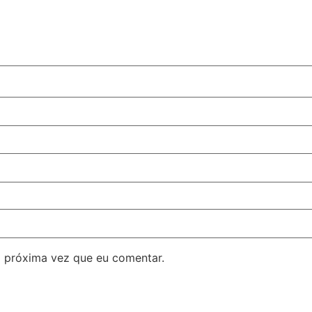
 próxima vez que eu comentar.