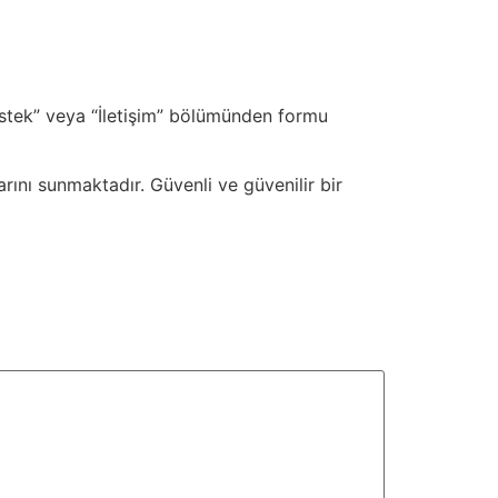
Destek” veya “İletişim” bölümünden formu
llarını sunmaktadır. Güvenli ve güvenilir bir