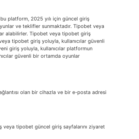
bu platform, 2025 yılı için güncel giriş
 oyunlar ve teklifler sunmaktadır. Tipobet veya
r alabilirler. Tipobet veya tipobet giriş
veya tipobet giriş yoluyla, kullanıcılar güvenli
eni giriş yoluyla, kullanıcılar platformun
anıcılar güvenli bir ortamda oyunlar
ğlantısı olan bir cihazla ve bir e-posta adresi
iş veya tipobet güncel giriş sayfalarını ziyaret