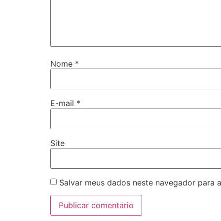
Nome
*
E-mail
*
Site
Salvar meus dados neste navegador para a