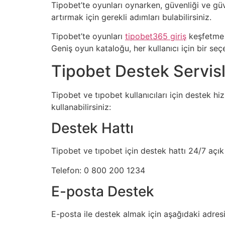
Tipobet’te oyunları oynarken, güvenliği ve güv
artırmak için gerekli adımları bulabilirsiniz.
Tipobet’te oyunları
tipobet365 giriş
keşfetme v
Geniş oyun kataloğu, her kullanıcı için bir seç
Tipobet Destek Servisler
Tipobet ve tıpobet kullanıcıları için destek hiz
kullanabilirsiniz:
Destek Hattı
Tipobet ve tıpobet için destek hattı 24/7 açı
Telefon: 0 800 200 1234
E-posta Destek
E-posta ile destek almak için aşağıdaki adresi 