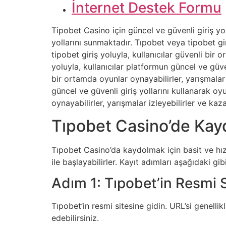
İnternet Destek Formu
Tipobet Casino için güncel ve güvenli giriş yol
yollarını sunmaktadır. Tıpobet veya tipobet gir
tipobet giriş yoluyla, kullanıcılar güvenli bir 
yoluyla, kullanıcılar platformun güncel ve güven
bir ortamda oyunlar oynayabilirler, yarışmalar i
güncel ve güvenli giriş yollarını kullanarak oy
oynayabilirler, yarışmalar izleyebilirler ve kazan
Tıpobet Casino’de Kay
Tıpobet Casino’da kaydolmak için basit ve hızl
ile başlayabilirler. Kayıt adımları aşağıdaki gibi
Adım 1: Tıpobet’in Resmi 
Tıpobet’in resmi sitesine gidin. URL’si genellik
edebilirsiniz.