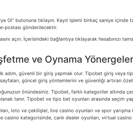
 Ol” butonuna tıklayın. Kayıt işlemi birkaç saniye içinde ta
e-postası gönderilecektir.
sını açın. İçerisindeki bağlantıya tıklayarak hesabınızı ta
eşfetme ve Oynama Yönergeler
k adım, güvenli bir giriş yapmak olur. Tipobet giriş veya tip
 sayfaları, güncel giriş yöntemlerini ve güvenliği artıran özell
ğunuzun önündesiniz. Tipobet, farklı kategoriler altında çeşit
lanak tanır. Tipobet ve tipo bet oyunları arasında seçim yapa
arı, loto ve çekilişler, live casino oyunları ve spor yarışma 
ve casino kategorisinde, canlı dealer oyunları, virtual casino