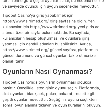
tercihlerine göre çeşitli oyunlar sunar, bu nedenle her tip
ve seviyede oyuncu için uygun seçenekler mevcuttur.
Tipobet Casino’ya giriş yapabilmek için
https://www.sirrimed.org/ giriş sayfasına gidin. Yeni
kullanıcılar için https://www.sirrimed.org/ yeni giriş adı
altında özel bir sayfa bulunmaktadır. Bu sayfada,
kullanıcıların hesap oluşturması ve oyunlara giriş
yapması için gerekli adımları bulabilirsiniz. Ayrıca,
https://www.sirrimed.org/ güncel sayfası, platformun
güncel durumunu ve güncel oyunları takip etmenize
olanak tanır.
Oyunların Nasıl Oynanması?
Tipobet Casino’nda oyunların oynanması oldukça
basittir. Öncelikle, istediğiniz oyunu seçin. Platformda,
slot oyunları, blackjack, poker, bakarat, roulette gibi
çeşitli oyunlar mevcuttur. Seçtiğiniz oyunu seçtikten
sonra, oyun alanına tıklayın ve oyun kurallarını okuyun.