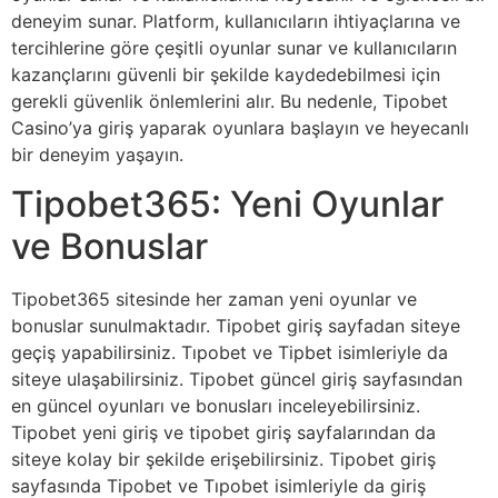
deneyim sunar. Platform, kullanıcıların ihtiyaçlarına ve
tercihlerine göre çeşitli oyunlar sunar ve kullanıcıların
kazançlarını güvenli bir şekilde kaydedebilmesi için
gerekli güvenlik önlemlerini alır. Bu nedenle, Tipobet
Casino’ya giriş yaparak oyunlara başlayın ve heyecanlı
bir deneyim yaşayın.
Tipobet365: Yeni Oyunlar
ve Bonuslar
Tipobet365 sitesinde her zaman yeni oyunlar ve
bonuslar sunulmaktadır. Tipobet giriş sayfadan siteye
geçiş yapabilirsiniz. Tıpobet ve Tipbet isimleriyle da
siteye ulaşabilirsiniz. Tipobet güncel giriş sayfasından
en güncel oyunları ve bonusları inceleyebilirsiniz.
Tipobet yeni giriş ve tipobet giriş sayfalarından da
siteye kolay bir şekilde erişebilirsiniz. Tipobet giriş
sayfasında Tipobet ve Tıpobet isimleriyle da giriş