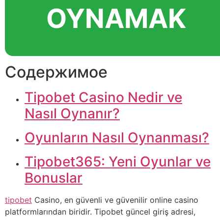
OYNAMAK
Содержимое
Tipobet Casino Nedir ve
Nasıl Oynanır?
Oyunların Nasıl Oynanması?
Tipobet365: Yeni Oyunlar ve
Bonuslar
tipobet
Casino, en güvenli ve güvenilir online casino
platformlarından biridir. Tipobet güncel giriş adresi,