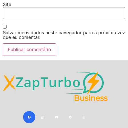
Site
Salvar meus dados neste navegador para a próxima vez
que eu comentar.