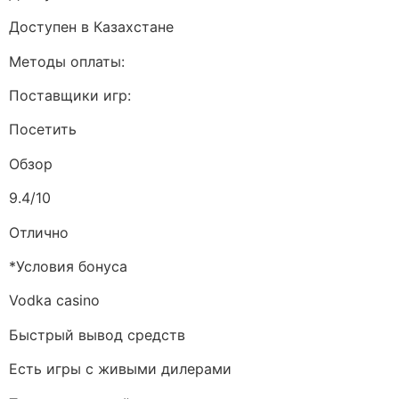
Доступен в Казахстане
Методы оплаты:
Поставщики игр:
Посетить
Обзор
9.4/10
Отлично
*Условия бонуса
Vodka casino
Быстрый вывод средств
Есть игры с живыми дилерами