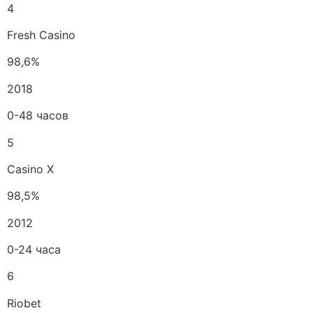
4
Fresh Casino
98,6%
2018
0-48 часов
5
Casino X
98,5%
2012
0-24 часа
6
Riobet