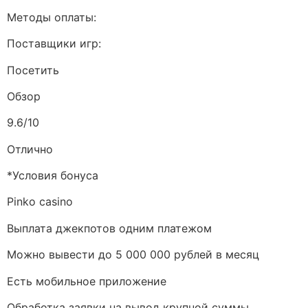
Методы оплаты:
Поставщики игр:
Посетить
Обзор
9.6/10
Отлично
*Условия бонуса
Pinko casino
Выплата джекпотов одним платежом
Можно вывести до 5 000 000 рублей в месяц
Есть мобильное приложение
Обработка заявки на вывод крупной суммы