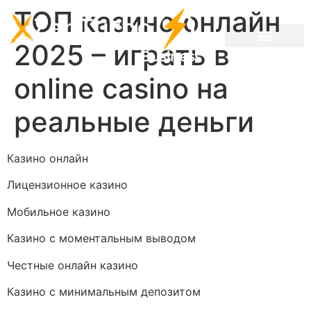
ТОП казино онлайн
2025 – играть в
online casino на
реальные деньги
Казино онлайн
Лицензионное казино
Мобильное казино
Казино с моментальным выводом
Честные онлайн казино
Казино с минимальным депозитом