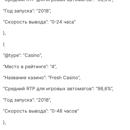
“Год запуска”: “2018”,
“Скорость вывода”: “0-24 часа”
},
{
“@type”: “Casino”,
“Место в рейтинге”: “4”,
“Название казино”: “Fresh Casino”,
“Средний RTP для игровых автоматов”: “98,6%”,
“Год запуска”: “2018”,
“Скорость вывода”: “0-48 часов”
},