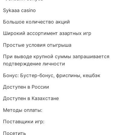
Sykaaa casino
Большое количество акций
Широкий ассортимент азартных игр
Простые условия отыгрыша
При выводе крупной суммы запрашивается
подтверждение личности
Бонус: Бустер-бонус, фриспины, кешбэк
Доступен в России
Доступен в Казахстане
Методы оплаты:
Поставщики игр:
Посетить