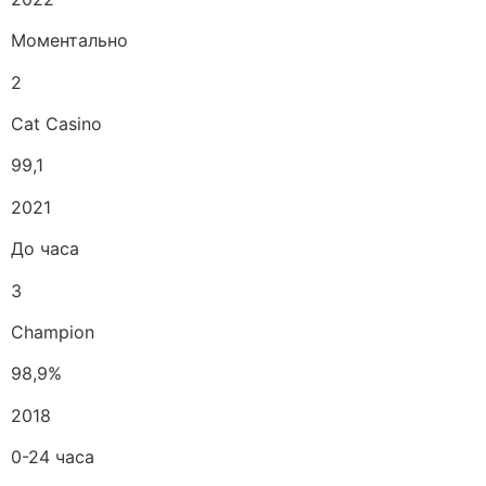
Моментально
2
Cat Casino
99,1
2021
До часа
3
Champion
98,9%
2018
0-24 часа