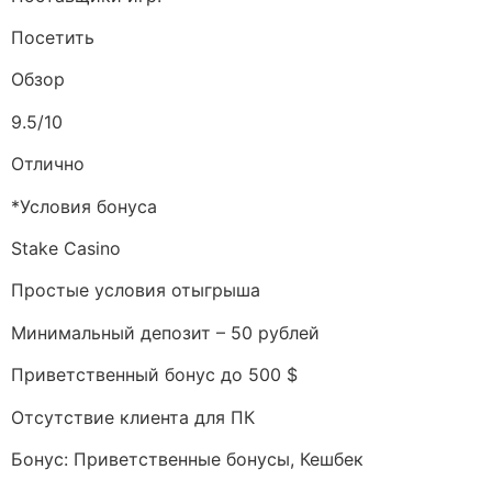
Посетить
Обзор
9.5/10
Отлично
*Условия бонуса
Stake Casino
Простые условия отыгрыша
Минимальный депозит – 50 рублей
Приветственный бонус до 500 $
Отсутствие клиента для ПК
Бонус: Приветственные бонусы, Кешбек