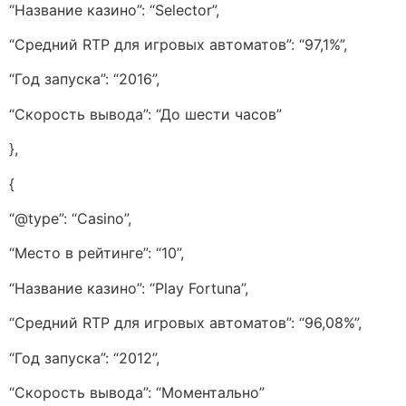
“Название казино”: “Selector”,
“Средний RTP для игровых автоматов”: “97,1%”,
“Год запуска”: “2016”,
“Скорость вывода”: “До шести часов”
},
{
“@type”: “Casino”,
“Место в рейтинге”: “10”,
“Название казино”: “Play Fortuna”,
“Средний RTP для игровых автоматов”: “96,08%”,
“Год запуска”: “2012”,
“Скорость вывода”: “Моментально”