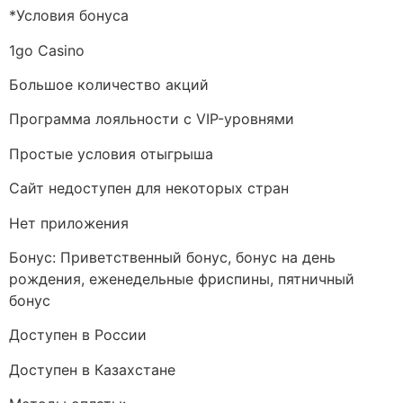
*Условия бонуса
1go Casino
Большое количество акций
Программа лояльности с VIP-уровнями
Простые условия отыгрыша
Сайт недоступен для некоторых стран
Нет приложения
Бонус: Приветственный бонус, бонус на день
рождения, еженедельные фриспины, пятничный
бонус
Доступен в России
Доступен в Казахстане