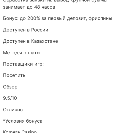
занимает до 48 часов
Бонус: до 200% за первый депозит, фриспины
Доступен в России
Доступен в Казахстане
Методы оплаты:
Поставщики игр:
Посетить
Обзор
9.5/10
Отлично
*Условия бонуса
Kometa Casino