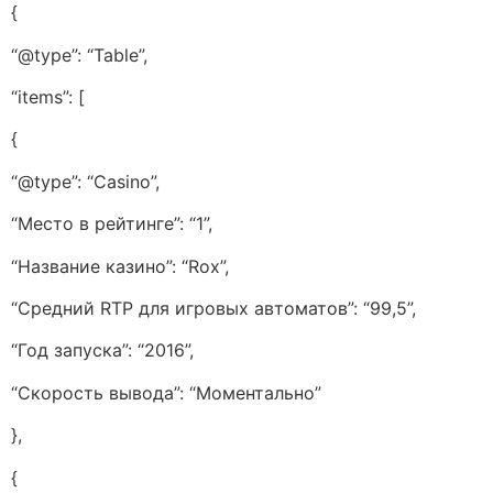
{
“@type”: “Table”,
“items”: [
{
“@type”: “Casino”,
“Место в рейтинге”: “1”,
“Название казино”: “Rox”,
“Средний RTP для игровых автоматов”: “99,5”,
“Год запуска”: “2016”,
“Скорость вывода”: “Моментально”
},
{