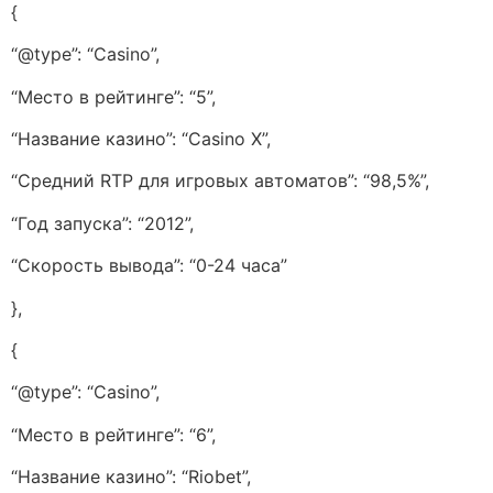
{
“@type”: “Casino”,
“Место в рейтинге”: “5”,
“Название казино”: “Casino X”,
“Средний RTP для игровых автоматов”: “98,5%”,
“Год запуска”: “2012”,
“Скорость вывода”: “0-24 часа”
},
{
“@type”: “Casino”,
“Место в рейтинге”: “6”,
“Название казино”: “Riobet”,