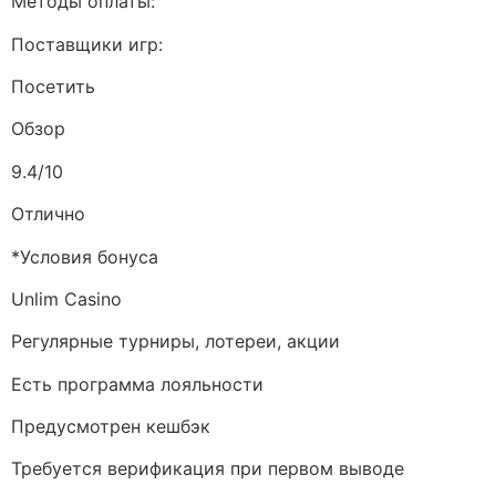
Методы оплаты:
Поставщики игр:
Посетить
Обзор
9.4/10
Отлично
*Условия бонуса
Unlim Casino
Регулярные турниры, лотереи, акции
Есть программа лояльности
Предусмотрен кешбэк
Требуется верификация при первом выводе