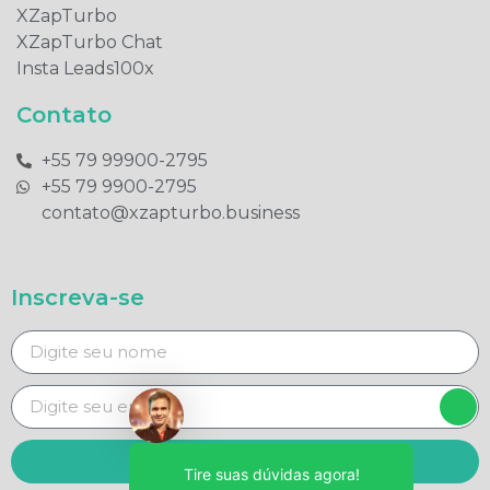
XZapTurbo
XZapTurbo Chat
Insta Leads100x
Contato
+55 79 99900-2795​
+55 79 9900-2795​
contato@xzapturbo.business
Inscreva-se
Enviar
Tire suas dúvidas agora!