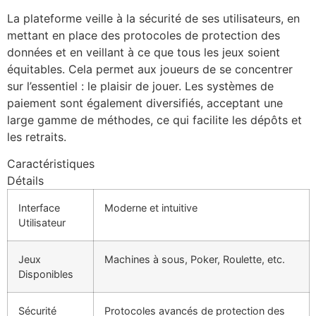
La plateforme veille à la sécurité de ses utilisateurs, en
mettant en place des protocoles de protection des
données et en veillant à ce que tous les jeux soient
équitables. Cela permet aux joueurs de se concentrer
sur l’essentiel : le plaisir de jouer. Les systèmes de
paiement sont également diversifiés, acceptant une
large gamme de méthodes, ce qui facilite les dépôts et
les retraits.
Caractéristiques
Détails
Interface
Moderne et intuitive
Utilisateur
Jeux
Machines à sous, Poker, Roulette, etc.
Disponibles
Sécurité
Protocoles avancés de protection des