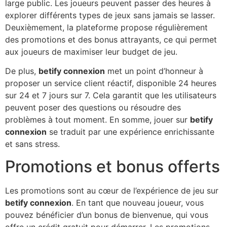
large public. Les joueurs peuvent passer des heures à
explorer différents types de jeux sans jamais se lasser.
Deuxièmement, la plateforme propose régulièrement
des promotions et des bonus attrayants, ce qui permet
aux joueurs de maximiser leur budget de jeu.
De plus,
betify connexion
met un point d’honneur à
proposer un service client réactif, disponible 24 heures
sur 24 et 7 jours sur 7. Cela garantit que les utilisateurs
peuvent poser des questions ou résoudre des
problèmes à tout moment. En somme, jouer sur
betify
connexion
se traduit par une expérience enrichissante
et sans stress.
Promotions et bonus offerts
Les promotions sont au cœur de l’expérience de jeu sur
betify connexion
. En tant que nouveau joueur, vous
pouvez bénéficier d’un bonus de bienvenue, qui vous