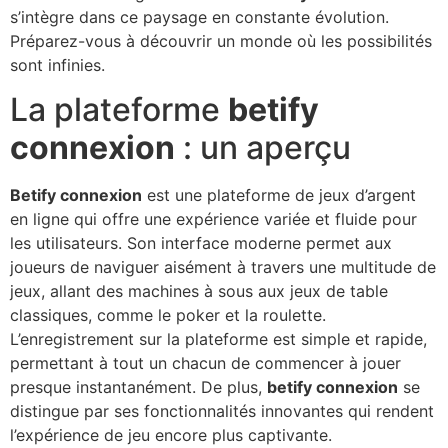
s’intègre dans ce paysage en constante évolution.
Préparez-vous à découvrir un monde où les possibilités
sont infinies.
La plateforme
betify
connexion
: un aperçu
Betify connexion
est une plateforme de jeux d’argent
en ligne qui offre une expérience variée et fluide pour
les utilisateurs. Son interface moderne permet aux
joueurs de naviguer aisément à travers une multitude de
jeux, allant des machines à sous aux jeux de table
classiques, comme le poker et la roulette.
L’enregistrement sur la plateforme est simple et rapide,
permettant à tout un chacun de commencer à jouer
presque instantanément. De plus,
betify connexion
se
distingue par ses fonctionnalités innovantes qui rendent
l’expérience de jeu encore plus captivante.