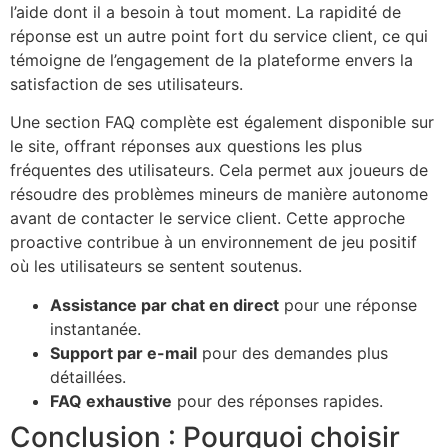
l’aide dont il a besoin à tout moment. La rapidité de
réponse est un autre point fort du service client, ce qui
témoigne de l’engagement de la plateforme envers la
satisfaction de ses utilisateurs.
Une section FAQ complète est également disponible sur
le site, offrant réponses aux questions les plus
fréquentes des utilisateurs. Cela permet aux joueurs de
résoudre des problèmes mineurs de manière autonome
avant de contacter le service client. Cette approche
proactive contribue à un environnement de jeu positif
où les utilisateurs se sentent soutenus.
Assistance par chat en direct
pour une réponse
instantanée.
Support par e-mail
pour des demandes plus
détaillées.
FAQ exhaustive
pour des réponses rapides.
Conclusion : Pourquoi choisir