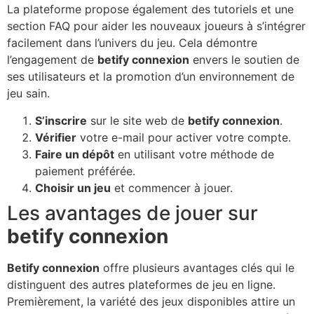
La plateforme propose également des tutoriels et une
section FAQ pour aider les nouveaux joueurs à s’intégrer
facilement dans l’univers du jeu. Cela démontre
l’engagement de
betify connexion
envers le soutien de
ses utilisateurs et la promotion d’un environnement de
jeu sain.
S’inscrire
sur le site web de
betify connexion
.
Vérifier
votre e-mail pour activer votre compte.
Faire un dépôt
en utilisant votre méthode de
paiement préférée.
Choisir un jeu
et commencer à jouer.
Les avantages de jouer sur
betify connexion
Betify connexion
offre plusieurs avantages clés qui le
distinguent des autres plateformes de jeu en ligne.
Premièrement, la variété des jeux disponibles attire un