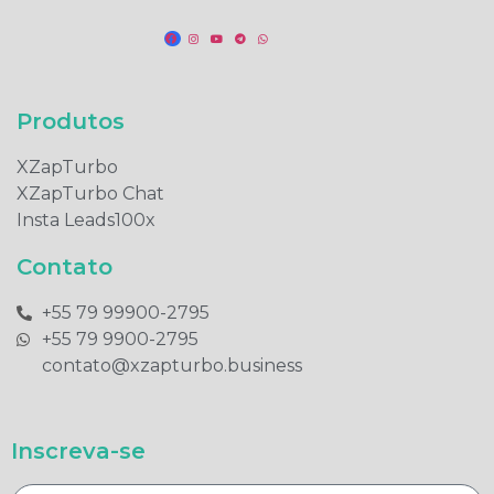
Produtos​
XZapTurbo
XZapTurbo Chat
Insta Leads100x
Contato
+55 79 99900-2795​
+55 79 9900-2795​
contato@xzapturbo.business
Inscreva-se