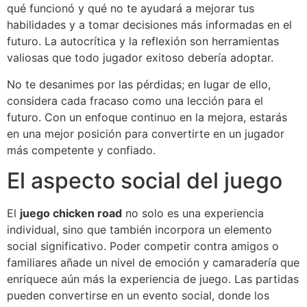
qué funcionó y qué no te ayudará a mejorar tus
habilidades y a tomar decisiones más informadas en el
futuro. La autocrítica y la reflexión son herramientas
valiosas que todo jugador exitoso debería adoptar.
No te desanimes por las pérdidas; en lugar de ello,
considera cada fracaso como una lección para el
futuro. Con un enfoque continuo en la mejora, estarás
en una mejor posición para convertirte en un jugador
más competente y confiado.
El aspecto social del juego
El
juego chicken road
no solo es una experiencia
individual, sino que también incorpora un elemento
social significativo. Poder competir contra amigos o
familiares añade un nivel de emoción y camaradería que
enriquece aún más la experiencia de juego. Las partidas
pueden convertirse en un evento social, donde los