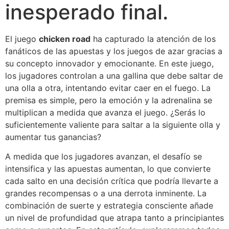
inesperado final.
El juego
chicken road
ha capturado la atención de los
fanáticos de las apuestas y los juegos de azar gracias a
su concepto innovador y emocionante. En este juego,
los jugadores controlan a una gallina que debe saltar de
una olla a otra, intentando evitar caer en el fuego. La
premisa es simple, pero la emoción y la adrenalina se
multiplican a medida que avanza el juego. ¿Serás lo
suficientemente valiente para saltar a la siguiente olla y
aumentar tus ganancias?
A medida que los jugadores avanzan, el desafío se
intensifica y las apuestas aumentan, lo que convierte
cada salto en una decisión crítica que podría llevarte a
grandes recompensas o a una derrota inminente. La
combinación de suerte y estrategia consciente añade
un nivel de profundidad que atrapa tanto a principiantes