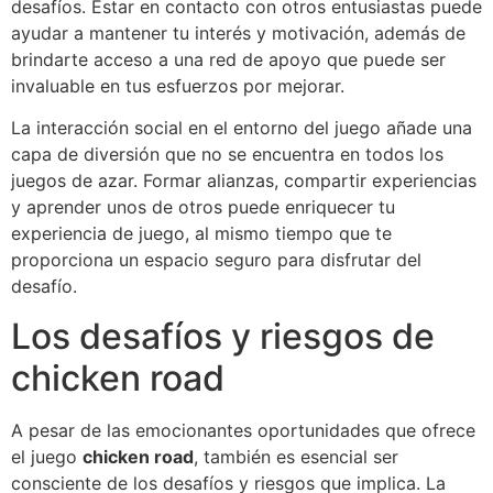
desafíos. Estar en contacto con otros entusiastas puede
ayudar a mantener tu interés y motivación, además de
brindarte acceso a una red de apoyo que puede ser
invaluable en tus esfuerzos por mejorar.
La interacción social en el entorno del juego añade una
capa de diversión que no se encuentra en todos los
juegos de azar. Formar alianzas, compartir experiencias
y aprender unos de otros puede enriquecer tu
experiencia de juego, al mismo tiempo que te
proporciona un espacio seguro para disfrutar del
desafío.
Los desafíos y riesgos de
chicken road
A pesar de las emocionantes oportunidades que ofrece
el juego
chicken road
, también es esencial ser
consciente de los desafíos y riesgos que implica. La