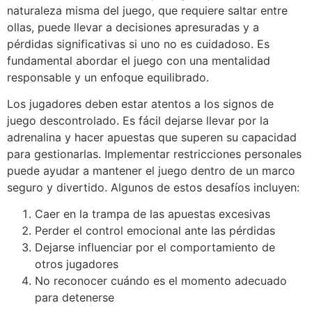
naturaleza misma del juego, que requiere saltar entre
ollas, puede llevar a decisiones apresuradas y a
pérdidas significativas si uno no es cuidadoso. Es
fundamental abordar el juego con una mentalidad
responsable y un enfoque equilibrado.
Los jugadores deben estar atentos a los signos de
juego descontrolado. Es fácil dejarse llevar por la
adrenalina y hacer apuestas que superen su capacidad
para gestionarlas. Implementar restricciones personales
puede ayudar a mantener el juego dentro de un marco
seguro y divertido. Algunos de estos desafíos incluyen:
Caer en la trampa de las apuestas excesivas
Perder el control emocional ante las pérdidas
Dejarse influenciar por el comportamiento de
otros jugadores
No reconocer cuándo es el momento adecuado
para detenerse