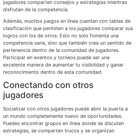
jugadores comparten consejos y estrategias mientras
disfrutan de la competencia.
Además, muchos juegos en línea cuentan con tablas de
clasificación que permiten a los jugadores comparar sus
logros con los de otros. Esto no solo fomenta una
competencia sana, sino que también crea un sentido de
pertenencia dentro de la comunidad de jugadores.
Participar en eventos y torneos puede ser una
excelente manera de aumentar tu visibilidad y ganar
reconocimiento dentro de esta comunidad.
Conectando con otros
jugadores
Socializar con otros jugadores puede abrir la puerta a
un mundo completamente nuevo de oportunidades.
Puedes encontrar grupos en línea donde se discuten
estrategias, se comparten trucos y se organizan