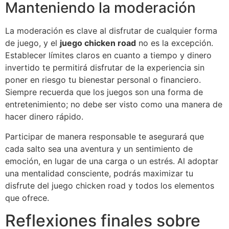
Manteniendo la moderación
La moderación es clave al disfrutar de cualquier forma
de juego, y el
juego chicken road
no es la excepción.
Establecer límites claros en cuanto a tiempo y dinero
invertido te permitirá disfrutar de la experiencia sin
poner en riesgo tu bienestar personal o financiero.
Siempre recuerda que los juegos son una forma de
entretenimiento; no debe ser visto como una manera de
hacer dinero rápido.
Participar de manera responsable te asegurará que
cada salto sea una aventura y un sentimiento de
emoción, en lugar de una carga o un estrés. Al adoptar
una mentalidad consciente, podrás maximizar tu
disfrute del juego chicken road y todos los elementos
que ofrece.
Reflexiones finales sobre