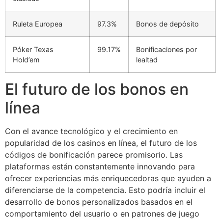
Ruleta Europea
97.3%
Bonos de depósito
Póker Texas
99.17%
Bonificaciones por
Hold’em
lealtad
El futuro de los bonos en
línea
Con el avance tecnológico y el crecimiento en
popularidad de los casinos en línea, el futuro de los
códigos de bonificación parece promisorio. Las
plataformas están constantemente innovando para
ofrecer experiencias más enriquecedoras que ayuden a
diferenciarse de la competencia. Esto podría incluir el
desarrollo de bonos personalizados basados en el
comportamiento del usuario o en patrones de juego