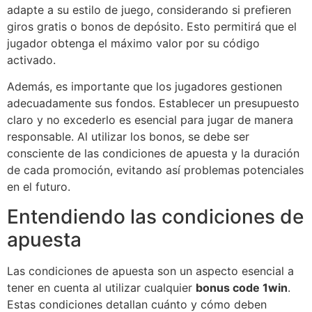
adapte a su estilo de juego, considerando si prefieren
giros gratis o bonos de depósito. Esto permitirá que el
jugador obtenga el máximo valor por su código
activado.
Además, es importante que los jugadores gestionen
adecuadamente sus fondos. Establecer un presupuesto
claro y no excederlo es esencial para jugar de manera
responsable. Al utilizar los bonos, se debe ser
consciente de las condiciones de apuesta y la duración
de cada promoción, evitando así problemas potenciales
en el futuro.
Entendiendo las condiciones de
apuesta
Las condiciones de apuesta son un aspecto esencial a
tener en cuenta al utilizar cualquier
bonus code 1win
.
Estas condiciones detallan cuánto y cómo deben