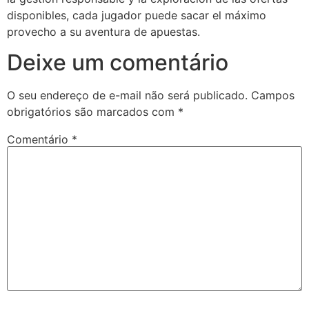
disponibles, cada jugador puede sacar el máximo
provecho a su aventura de apuestas.
Deixe um comentário
O seu endereço de e-mail não será publicado.
Campos
obrigatórios são marcados com
*
Comentário
*