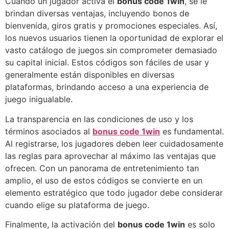
Cuando un jugador activa el
bonus code 1win
, se le
brindan diversas ventajas, incluyendo bonos de
bienvenida, giros gratis y promociones especiales. Así,
los nuevos usuarios tienen la oportunidad de explorar el
vasto catálogo de juegos sin comprometer demasiado
su capital inicial. Estos códigos son fáciles de usar y
generalmente están disponibles en diversas
plataformas, brindando acceso a una experiencia de
juego inigualable.
La transparencia en las condiciones de uso y los
términos asociados al
bonus code 1win
es fundamental.
Al registrarse, los jugadores deben leer cuidadosamente
las reglas para aprovechar al máximo las ventajas que
ofrecen. Con un panorama de entretenimiento tan
amplio, el uso de estos códigos se convierte en un
elemento estratégico que todo jugador debe considerar
cuando elige su plataforma de juego.
Finalmente, la activación del
bonus code 1win
es solo