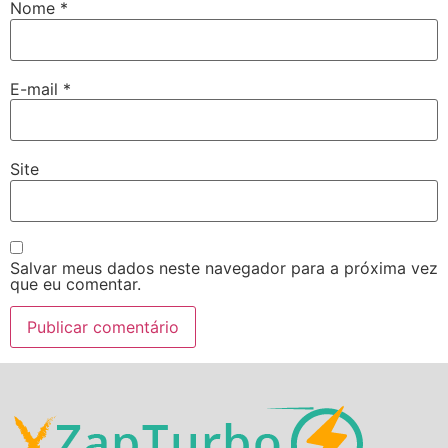
Nome
*
E-mail
*
Site
Salvar meus dados neste navegador para a próxima vez
que eu comentar.