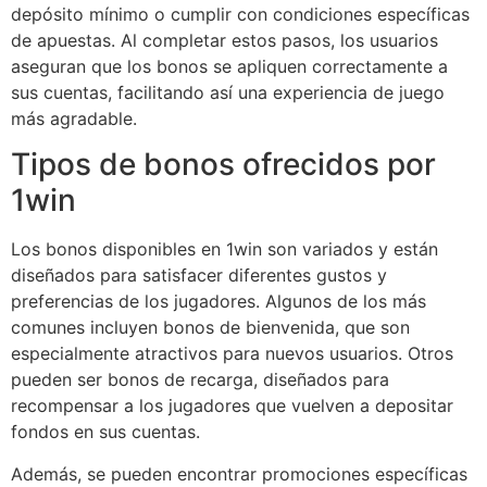
depósito mínimo o cumplir con condiciones específicas
de apuestas. Al completar estos pasos, los usuarios
aseguran que los bonos se apliquen correctamente a
sus cuentas, facilitando así una experiencia de juego
más agradable.
Tipos de bonos ofrecidos por
1win
Los bonos disponibles en 1win son variados y están
diseñados para satisfacer diferentes gustos y
preferencias de los jugadores. Algunos de los más
comunes incluyen bonos de bienvenida, que son
especialmente atractivos para nuevos usuarios. Otros
pueden ser bonos de recarga, diseñados para
recompensar a los jugadores que vuelven a depositar
fondos en sus cuentas.
Además, se pueden encontrar promociones específicas