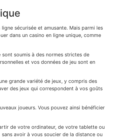
nique
 ligne sécurisée et amusante. Mais parmi les
jouer dans un casino en ligne unique, comme
e sont soumis à des normes strictes de
ersonnelles et vos données de jeu sont en
 une grande variété de jeux, y compris des
ouver des jeux qui correspondent à vos goûts
ouveaux joueurs. Vous pouvez ainsi bénéficier
rtir de votre ordinateur, de votre tablette ou
sans avoir à vous soucier de la distance ou