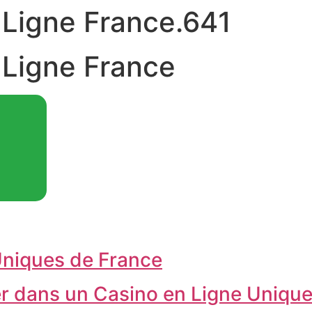
 Ligne France.641
Recursos
Funções
Sis
 Ligne France
Uniques de France
r dans un Casino en Ligne Uniqu