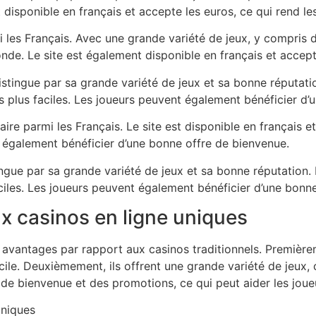
 disponible en français et accepte les euros, ce qui rend les
 les Français. Avec une grande variété de jeux, y compris d
onde. Le site est également disponible en français et accept
stingue par sa grande variété de jeux et sa bonne réputation
ns plus faciles. Les joueurs peuvent également bénéficier d
re parmi les Français. Le site est disponible en français et
t également bénéficier d’une bonne offre de bienvenue.
ngue par sa grande variété de jeux et sa bonne réputation. 
faciles. Les joueurs peuvent également bénéficier d’une bonn
x casinos en ligne uniques
s avantages par rapport aux casinos traditionnels. Première
acile. Deuxièmement, ils offrent une grande variété de jeux,
es de bienvenue et des promotions, ce qui peut aider les jou
uniques