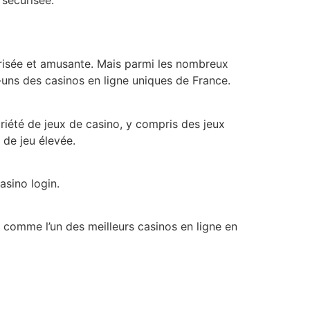
urisée et amusante. Mais parmi les nombreux
s-uns des casinos en ligne uniques de France.
ariété de jeux de casino, y compris des jeux
é de jeu élevée.
asino login.
é comme l’un des meilleurs casinos en ligne en