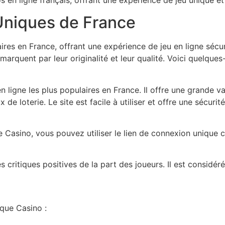
Uniques de France
aires en France, offrant une expérience de jeu en ligne séc
émarquent par leur originalité et leur qualité. Voici quelque
n ligne les plus populaires en France. Il offre une grande v
de loterie. Le site est facile à utiliser et offre une sécurit
 Casino, vous pouvez utiliser le lien de connexion unique c
ritiques positives de la part des joueurs. Il est considér
que Casino :