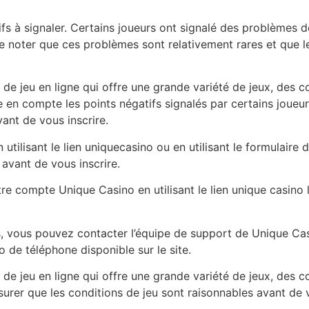
fs à signaler. Certains joueurs ont signalé des problèmes d
e noter que ces problèmes sont relativement rares et que 
e jeu en ligne qui offre une grande variété de jeux, des co
re en compte les points négatifs signalés par certains jo
ant de vous inscrire.
tilisant le lien uniquecasino ou en utilisant le formulaire 
 avant de vous inscrire.
 compte Unique Casino en utilisant le lien unique casino l
 vous pouvez contacter l’équipe de support de Unique Casin
o de téléphone disponible sur le site.
e jeu en ligne qui offre une grande variété de jeux, des co
er que les conditions de jeu sont raisonnables avant de v