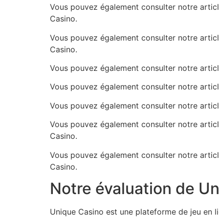
Vous pouvez également consulter notre article
Casino.
Vous pouvez également consulter notre article
Casino.
Vous pouvez également consulter notre article
Vous pouvez également consulter notre article
Vous pouvez également consulter notre article
Vous pouvez également consulter notre articl
Casino.
Vous pouvez également consulter notre articl
Casino.
Notre évaluation de Un
Unique Casino est une plateforme de jeu en lig