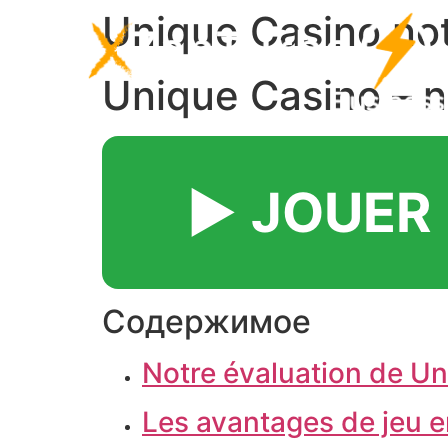
Unique Casino not
Unique Casino – no
▶️ JOUER
Содержимое
Notre évaluation de Un
Les avantages de jeu e