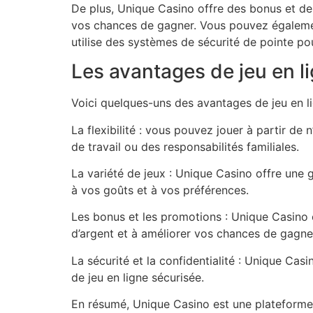
De plus, Unique Casino offre des bonus et des
vos chances de gagner. Vous pouvez également
utilise des systèmes de sécurité de pointe p
Les avantages de jeu en l
Voici quelques-uns des avantages de jeu en l
La flexibilité : vous pouvez jouer à partir de
de travail ou des responsabilités familiales.
La variété de jeux : Unique Casino offre une 
à vos goûts et à vos préférences.
Les bonus et les promotions : Unique Casino 
d’argent et à améliorer vos chances de gagne
La sécurité et la confidentialité : Unique Ca
de jeu en ligne sécurisée.
En résumé, Unique Casino est une plateforme d