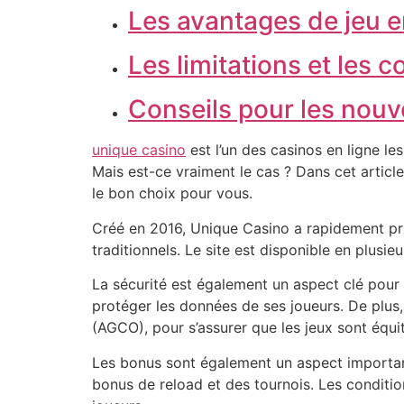
Les avantages de jeu e
Les limitations et les 
Conseils pour les nou
unique casino
est l’un des casinos en ligne le
Mais est-ce vraiment le cas ? Dans cet article
le bon choix pour vous.
Créé en 2016, Unique Casino a rapidement pris
traditionnels. Le site est disponible en plusie
La sécurité est également un aspect clé pour 
protéger les données de ses joueurs. De plus, 
(AGCO), pour s’assurer que les jeux sont équi
Les bonus sont également un aspect important
bonus de reload et des tournois. Les conditio