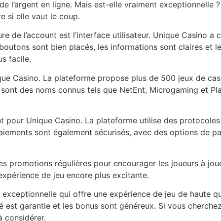
 l’argent en ligne. Mais est-elle vraiment exceptionnelle ?
 si elle vaut le coup.
re de l’account est l’interface utilisateur. Unique Casino a 
boutons sont bien placés, les informations sont claires et l
s facile.
que Casino. La plateforme propose plus de 500 jeux de casin
 sont des noms connus tels que NetEnt, Microgaming et Play
 pour Unique Casino. La plateforme utilise des protocoles 
aiements sont également sécurisés, avec des options de pai
s promotions régulières pour encourager les joueurs à jou
’expérience de jeu encore plus excitante.
xceptionnelle qui offre une expérience de jeu de haute quali
ité est garantie et les bonus sont généreux. Si vous cherche
à considérer.