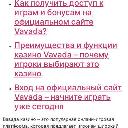
Как получить доступ к
играм и бонусам на
официальном сайте
Vavada?
Преимущества и функции
казино Vavada – почему
игроки выбирают это
казино
Вход на официальный сайт
Vavada – начните играть
уже сегодня
Вавада казино – это популярная онлайн-игровая
платформа, которая предлагает игрокам широкий