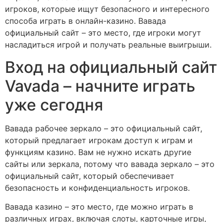
игроков, которые ищут безопасного и интересного
способа играть в онлайн-казино. Вавада
официальный сайт – это место, где игроки могут
насладиться игрой и получать реальные выигрыши.
Вход на официальный сайт
Vavada – начните играть
уже сегодня
Вавада рабочее зеркало – это официальный сайт,
который предлагает игрокам доступ к играм и
функциям казино. Вам не нужно искать другие
сайты или зеркала, потому что вавада зеркало – это
официальный сайт, который обеспечивает
безопасность и конфиденциальность игроков.
Вавада казино – это место, где можно играть в
различных играх, включая слоты, карточные игры,