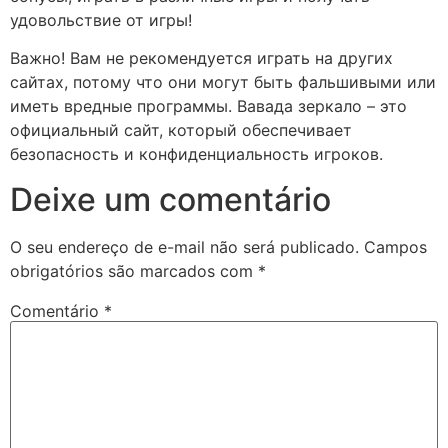
удовольствие от игры!
Важно! Вам не рекомендуется играть на других
сайтах, потому что они могут быть фальшивыми или
иметь вредные программы. Вавада зеркало – это
официальный сайт, который обеспечивает
безопасность и конфиденциальность игроков.
Deixe um comentário
O seu endereço de e-mail não será publicado.
Campos
obrigatórios são marcados com
*
Comentário
*