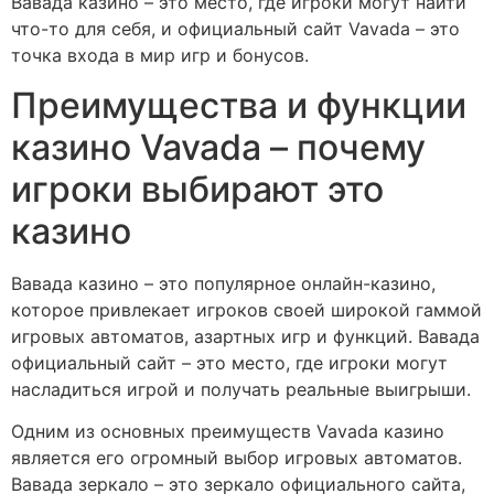
Вавада казино – это место, где игроки могут найти
что-то для себя, и официальный сайт Vavada – это
точка входа в мир игр и бонусов.
Преимущества и функции
казино Vavada – почему
игроки выбирают это
казино
Вавада казино – это популярное онлайн-казино,
которое привлекает игроков своей широкой гаммой
игровых автоматов, азартных игр и функций. Вавада
официальный сайт – это место, где игроки могут
насладиться игрой и получать реальные выигрыши.
Одним из основных преимуществ Vavada казино
является его огромный выбор игровых автоматов.
Вавада зеркало – это зеркало официального сайта,