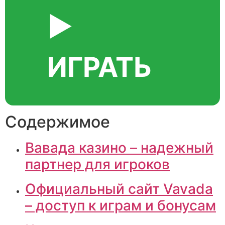
▶️
ИГРАТЬ
Содержимое
Вавада казино – надежный
партнер для игроков
Официальный сайт Vavada
– доступ к играм и бонусам