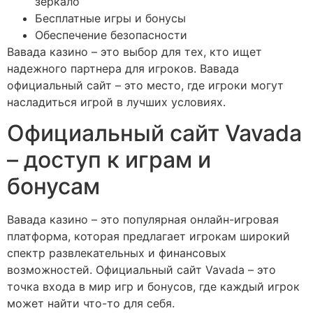
зеркало
Бесплатные игры и бонусы
Обеспечение безопасности
Вавада казино – это выбор для тех, кто ищет
надежного партнера для игроков. Вавада
официальный сайт – это место, где игроки могут
насладиться игрой в лучших условиях.
Официальный сайт Vavada
– доступ к играм и
бонусам
Вавада казино – это популярная онлайн-игровая
платформа, которая предлагает игрокам широкий
спектр развлекательных и финансовых
возможностей. Официальный сайт Vavada – это
точка входа в мир игр и бонусов, где каждый игрок
может найти что-то для себя.