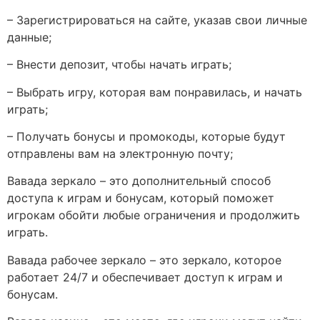
– Зарегистрироваться на сайте, указав свои личные
данные;
– Внести депозит, чтобы начать играть;
– Выбрать игру, которая вам понравилась, и начать
играть;
– Получать бонусы и промокоды, которые будут
отправлены вам на электронную почту;
Вавада зеркало – это дополнительный способ
доступа к играм и бонусам, который поможет
игрокам обойти любые ограничения и продолжить
играть.
Вавада рабочее зеркало – это зеркало, которое
работает 24/7 и обеспечивает доступ к играм и
бонусам.