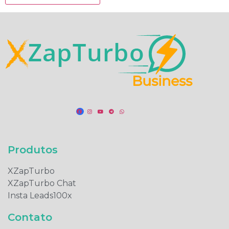
Produtos​
XZapTurbo
XZapTurbo Chat
Insta Leads100x
Contato