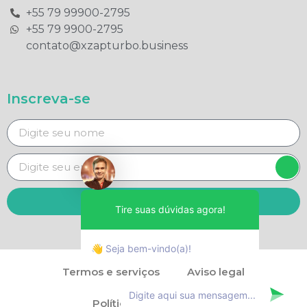
+55 79 99900-2795​
+55 79 9900-2795​
contato@xzapturbo.business
Inscreva-se
Enviar
Tire suas dúvidas agora!
👋 Seja bem-vindo(a)!
Termos e serviços
Aviso legal
Política de privacidade