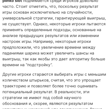
plinko slot
поднимается среди игроков довольно
часто. Стоит отметить, что, поскольку результат
игры основан исключительно на случайности,
универсальной стратегии, гарантирующей выигрыш,
не существует. Однако, некоторые игроки пытаются
применять определенные подходы, основанные на
анализе предыдущих результатов или изменении
настроек игры. Например, некоторые игроки
предположили, что увеличение времени между
падениями шарика может увеличить шансы на
выигрыш, так как якобы это дает алгоритму больше
времени на “подстройку”.
Другие игроки стараются выбирать игры с меньшим
количеством штырьков, считая, что это упрощает
траекторию и позволяет более точно оценивать
потенциальный результат. В реальности, эти
стратегии не имеют под собой научного
обоснования и, скорее, являются результатом