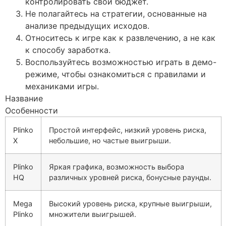
контролировать свой бюджет.
Не полагайтесь на стратегии, основанные на
анализе предыдущих исходов.
Относитесь к игре как к развлечению, а не как
к способу заработка.
Воспользуйтесь возможностью играть в демо-
режиме, чтобы ознакомиться с правилами и
механиками игры.
Название
Особенности
Plinko
Простой интерфейс, низкий уровень риска,
X
небольшие, но частые выигрыши.
Plinko
Яркая графика, возможность выбора
HQ
различных уровней риска, бонусные раунды.
Mega
Высокий уровень риска, крупные выигрыши,
Plinko
множители выигрышей.