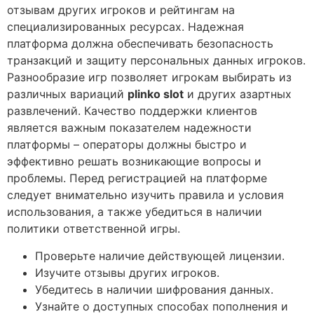
отзывам других игроков и рейтингам на
специализированных ресурсах. Надежная
платформа должна обеспечивать безопасность
транзакций и защиту персональных данных игроков.
Разнообразие игр позволяет игрокам выбирать из
различных вариаций
plinko slot
и других азартных
развлечений. Качество поддержки клиентов
является важным показателем надежности
платформы – операторы должны быстро и
эффективно решать возникающие вопросы и
проблемы. Перед регистрацией на платформе
следует внимательно изучить правила и условия
использования, а также убедиться в наличии
политики ответственной игры.
Проверьте наличие действующей лицензии.
Изучите отзывы других игроков.
Убедитесь в наличии шифрования данных.
Узнайте о доступных способах пополнения и