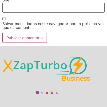
Site
Salvar meus dados neste navegador para a próxima vez
que eu comentar.