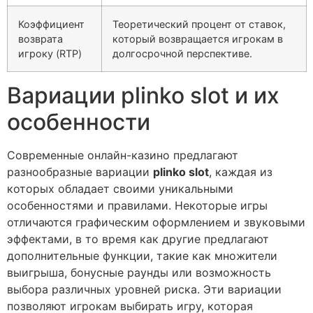
Коэффициент
Теоретический процент от ставок,
возврата
который возвращается игрокам в
игроку (RTP)
долгосрочной перспективе.
Вариации plinko slot и их
особенности
Современные онлайн-казино предлагают
разнообразные вариации
plinko slot
, каждая из
которых обладает своими уникальными
особенностями и правилами. Некоторые игры
отличаются графическим оформлением и звуковыми
эффектами, в то время как другие предлагают
дополнительные функции, такие как множители
выигрыша, бонусные раунды или возможность
выбора различных уровней риска. Эти вариации
позволяют игрокам выбирать игру, которая