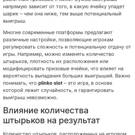
напрямую зависит от того, в какую ячейку упадет
шарик – чем она ниже, тем выше потенциальный
выигрыш.
Многие современные платформы предлагают
различные настройки, позволяющие игрокам
регулировать сложность и потенциальную отдачу от
игры. Например, можно изменять количество
штырьков, плотность их расположения или
модифицировать призовые ячейки, что влияет на
вероятность выпадения больших выигрышей. Важно
понимать, что
plinko slot
– это игра, в основе
которой лежит случайность, и гарантировать
выигрыш невозможно.
Влияние количества
штырьков на результат
Количество штырьков, расположенных на игровом